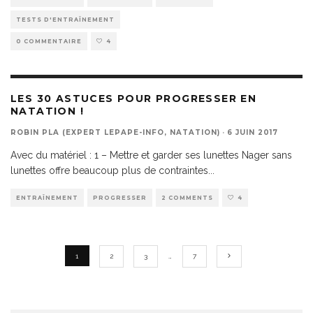
TESTS D'ENTRAÎNEMENT
0 COMMENTAIRE
4
LES 30 ASTUCES POUR PROGRESSER EN
NATATION !
ROBIN PLA (EXPERT LEPAPE-INFO, NATATION)
·
6 JUIN 2017
Avec du matériel : 1 – Mettre et garder ses lunettes Nager sans
lunettes offre beaucoup plus de contraintes
...
ENTRAÎNEMENT
PROGRESSER
2 COMMENTS
4
1
2
3
…
7