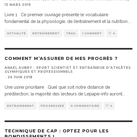
13 MARS 2019
Livre 1 Ce premier ouvrage présente le vocabulaire
fondamental de la physiologie, de l’entraînement et la nutrition.
...
ACTUALITÉ
ENTRAÎNEMENT
TRAIL
1 COMMENT
4
COMMENT M’ASSURER DE MES PROGRÈS ?
ANAEL AUBRY - SPORT SCIENTIST ET ENTRAÎNEUR D'ATHLÈTES
OLYMPIQUES ET PROFESSIONNELS
·
26 JUIN 2018
Une usine prioritaire Quel que soit notre distance de
prédilection, la majorité des lecteurs de Lepape-info auront
...
ENTRAÎNEMENT
PROGRESSER
0 COMMENTAIRE
4
TECHNIQUE DE CAP : OPTEZ POUR LES
BONDISSEMENTS !