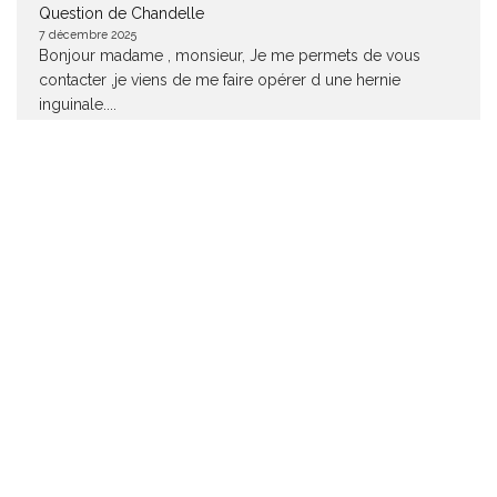
Question de Chandelle
7 décembre 2025
Bonjour madame , monsieur, Je me permets de vous
contacter ,je viens de me faire opérer d une hernie
inguinale....
Opéré d’une hernie inguinale, j’ai toujours mal !
Question de Arnaud Denis
6 décembre 2025
Bonjour. Je lis tous vos commentaires et je suis effaré du
nombre de complications liée à ces prothèses de
hernie....
Nicolas Duplàa : « J’aime visiter, voyager, partager et le fait
de courir en espadrilles, cela t’ouvre plus facilement aux
gens pour discuter avec eux. »
Question de Cyril pacing
3 décembre 2025
Franchement bluffé par la démarche de Nicolas Duplàa.
Courir (et gagner !) un ultra dans le désert en espadrilles,
c’est...
Idée reçue : L’inégalité de longueur des membres