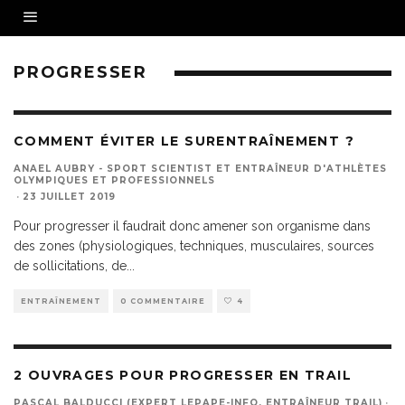
PROGRESSER
COMMENT ÉVITER LE SURENTRAÎNEMENT ?
ANAEL AUBRY - SPORT SCIENTIST ET ENTRAÎNEUR D'ATHLÈTES
OLYMPIQUES ET PROFESSIONNELS
·
23 JUILLET 2019
Pour progresser il faudrait donc amener son organisme dans
des zones (physiologiques, techniques, musculaires, sources
de sollicitations, de
...
ENTRAÎNEMENT
0 COMMENTAIRE
4
2 OUVRAGES POUR PROGRESSER EN TRAIL
PASCAL BALDUCCI (EXPERT LEPAPE-INFO, ENTRAÎNEUR TRAIL)
·