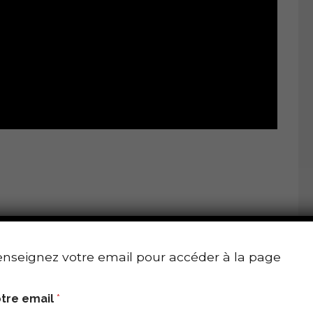
aie
nseignez votre email pour accéder à la page
ernance jambe droite et gauche sur 30 m avec 4
tre email
*
 30 secondes de récupération après chaque