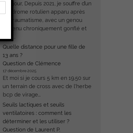
Bonjour, Depuis 2021, je souffre d’un
syndrome rotulien apparu après
un traumatisme, avec un genou
devenu chroniquement gonflé et
très...
Quelle distance pour une fille de
13 ans ?
Question de Clémence
17 décembre 2025
Et moi si je cours 5 km en 19.50 sur
un terrain de cross avec de l'herbe
bcp de virage...
Seuils lactiques et seuils
ventilatoires : comment les
déterminer et les utiliser ?
Question de Laurent P.