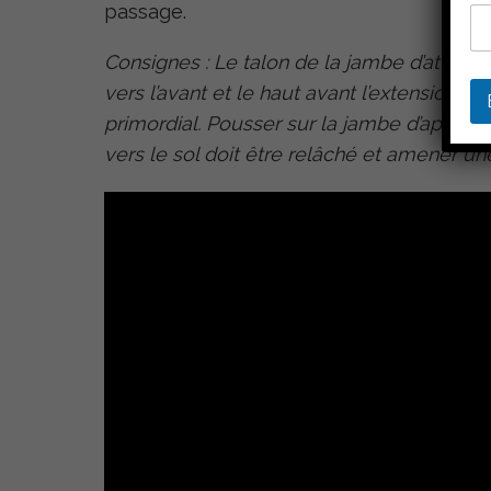
t
passage.
r
e
Consignes : Le talon de la jambe d’attaque
*
V
vers l’avant et le haut avant l’extension d
o
primordial. Pousser sur la jambe d’appui e
t
r
vers le sol doit être relâché et amener une
e