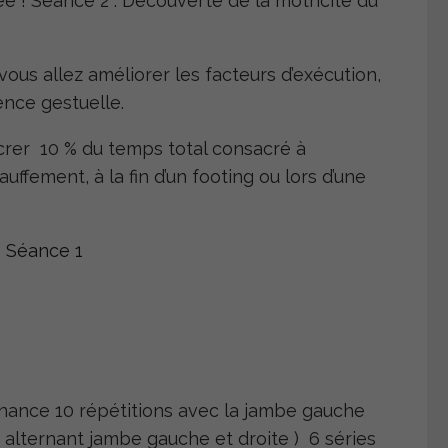
e ! Séance 2 : Découverte de la motricité du
vous allez améliorer les facteurs d’exécution,
nce gestuelle.
crer 10 % du temps total consacré à
auffement, à la fin d’un footing ou lors d’une
– Séance 1
ernance 10 répétitions avec la jambe gauche
( alternant jambe gauche et droite ) 6 séries