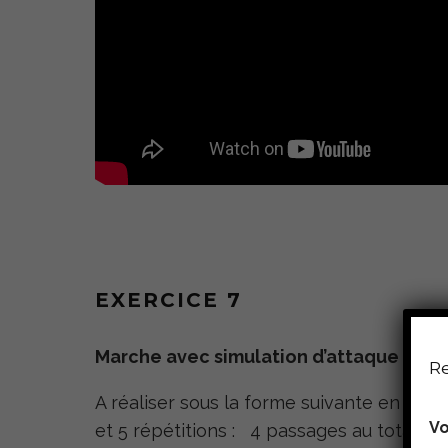
EXERCICE 7
Marche avec simulation d’attaque de h
Re
A réaliser sous la forme suivante en alt
V
Vo
et 5 répétitions : 4 passages au total –
o