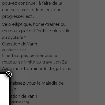
pouvez continuer à faire de la
course à pied et le mieux pour
progresser est...
Vélo elliptique, home-trainer ou
rouleau, quel est l’outil le plus utile
au cycliste ?
Question de Yann
24 décembre 2025
Il ne faut pas penser que le
rouleau se limite au travail en Z2.
Avec mon Trutrainer lesté, j’atteins
×
sans...
Connaissez-vous la Maladie de
Hoffa ?
Question de Yann
23 décembre 2025