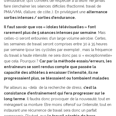
d’endurance, qu’il convient de respecter à la lettre. Ne jamais
faire s’enchaîner les séances difficiles (fractionné, travail de
PMA/VMA, d’allure, de côte…). En privilégiant une
alternance
sorties intenses / sorties d’endurance.
Il faut savoir que vos « idoles télévisuelles » font
rarement plus de 5 séances intenses par semaine
. Mais
celles-ci seront entourées d’un large volume aérobie. Certes,
les semaines de travail seront comprises entre 30 à 35 heures
par semaine (pour les cyclistes par exemple) , mais la fréquence
du travail à haute intensité, ne sera donc pas si « exceptionnelle»
que cela. Pourquoi ?
Car par la méthode essais/erreurs, les
entraîneurs se sont rendus compte que passée la
capacité des athlètes à encaisser l’intensité, ils ne
progressaient plus, se blessaient ou tombaient malades
.
Par ailleurs au -delà de la recherche de stress,
c’est la
consistance d’entraînement qui fera progresser sur le
long terme
. Il faudra donc provoquer de la nouveauté, tout en
ménageant sa monture. Etre moins offensif sur l’intensité, tout en
instaurant une récurrence de travail sera donc un parfait