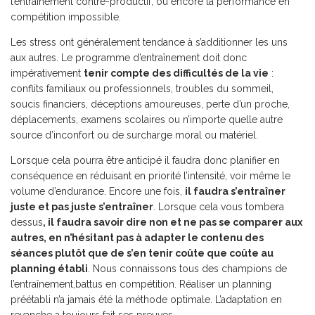
l’entraînement contre-productif, ou encore la performance en
compétition impossible.
Les stress ont généralement tendance à s’additionner les uns
aux autres. Le programme d’entraînement doit donc
impérativement
tenir compte des difficultés de la vie
:
conflits familiaux ou professionnels, troubles du sommeil,
soucis financiers, déceptions amoureuses, perte d’un proche,
déplacements, examens scolaires ou n’importe quelle autre
source d’inconfort ou de surcharge moral ou matériel.
Lorsque cela pourra être anticipé il faudra donc planifier en
conséquence en réduisant en priorité l’intensité, voir même le
volume d’endurance. Encore une fois,
il faudra s’entraîner
juste et pas juste s’entraîner
. Lorsque cela vous tombera
dessus
, il faudra savoir dire non et ne pas se comparer aux
autres, en n’hésitant pas à adapter le contenu des
séances plutôt que de s’en tenir coûte que coûte au
planning établi
. Nous connaissons tous des champions de
l’entraînement,battus en compétition. Réaliser un planning
préétabli n’a jamais été la méthode optimale. L’adaptation en