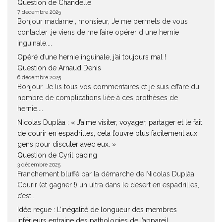
Question de Chandelle
7 décembre 2025
Bonjour madame , monsieur, Je me permets de vous
contacter ,je viens de me faire opérer d une hernie
inguinale....
Opéré d’une hernie inguinale, j’ai toujours mal !
Question de Arnaud Denis
6 décembre 2025
Bonjour. Je lis tous vos commentaires et je suis effaré du
nombre de complications liée à ces prothèses de
hernie....
Nicolas Duplàa : « J’aime visiter, voyager, partager et le fait
de courir en espadrilles, cela t’ouvre plus facilement aux
gens pour discuter avec eux. »
Question de Cyril pacing
3 décembre 2025
Franchement bluffé par la démarche de Nicolas Duplàa.
Courir (et gagner !) un ultra dans le désert en espadrilles,
c’est...
Idée reçue : L’inégalité de longueur des membres
inférieurs entraine des pathologies de l’appareil