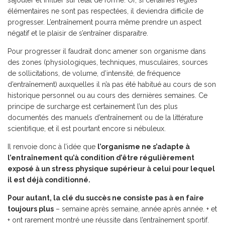
s’ajouter et influer sur l’état de forme. Or, si certaines règles
élémentaires ne sont pas respectées, il deviendra difficile de
progresser. L’entraînement pourra même prendre un aspect
négatif et le plaisir de s’entraîner disparaitre.
Pour progresser il faudrait donc amener son organisme dans
des zones (physiologiques, techniques, musculaires, sources
de sollicitations, de volume, d’intensité, de fréquence
d’entraînement) auxquelles il n’a pas été habitué au cours de son
historique personnel ou au cours des dernières semaines. Ce
principe de surcharge est certainement l’un des plus
documentés des manuels d’entraînement ou de la littérature
scientifique, et il est pourtant encore si nébuleux.
Il renvoie donc à l’idée que
l’organisme ne s’adapte à
l’entraînement qu’à condition d’être régulièrement
exposé à un stress
physique supérieur à celui pour lequel
il est déjà conditionné.
Pour autant, la clé du succès ne consiste pas à en faire
toujours plus
– semaine après semaine, année après année. + et
+ ont rarement montré une réussite dans l’entraînement sportif.