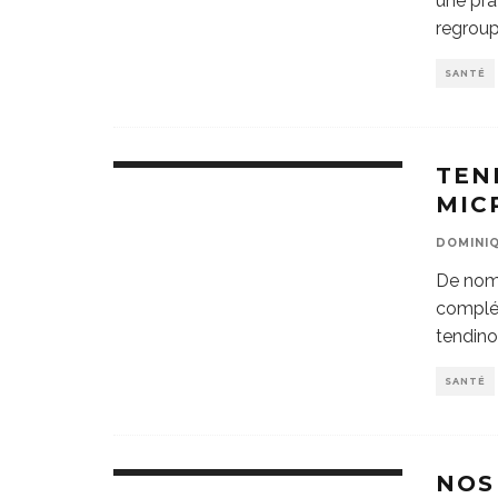
une pra
regrou
SANTÉ
TEN
MIC
DOMINIQ
De nomb
complém
tendino
SANTÉ
NOS