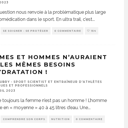
 2023
uestion nous renvoie à la problématique plus large
omédication dans le sport. En ultra trail, c’est
...
SE SOIGNER - SE PROTÉGER
0 COMMENTAIRE
154
MES ET HOMMES N’AURAIENT
 LES MÊMES BESOINS
YDRATATION !
UBRY - SPORT SCIENTIST ET ENTRAÎNEUR D'ATHLÈTES
UES ET PROFESSIONNELS
RIL 2023
toujours la femme n’est pas un homme ! L’homme
 en « moyenne » 40 à 45 litres d’eau. Une
...
COMPRENDRE SON CORPS
NUTRITION
0 COMMENTAIRE