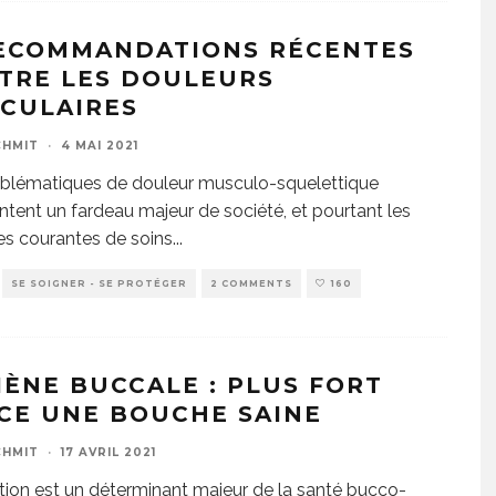
RECOMMANDATIONS RÉCENTES
TRE LES DOULEURS
CULAIRES
CHMIT
·
4 MAI 2021
blématiques de douleur musculo-squelettique
ntent un fardeau majeur de société, et pourtant les
es courantes de soins
...
SE SOIGNER - SE PROTÉGER
2 COMMENTS
160
IÈNE BUCCALE : PLUS FORT
CE UNE BOUCHE SAINE
CHMIT
·
17 AVRIL 2021
ition est un déterminant majeur de la santé bucco-