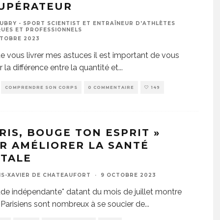
UPÉRATEUR
UBRY - SPORT SCIENTIST ET ENTRAÎNEUR D'ATHLÈTES
UES ET PROFESSIONNELS
CTOBRE 2023
e vous livrer mes astuces il est important de vous
 la différence entre la quantité et
...
COMPRENDRE SON CORPS
0 COMMENTAIRE
149
ARIS, BOUGE TON ESPRIT »
R AMÉLIORER LA SANTÉ
TALE
IS-XAVIER DE CHATEAUFORT
·
9 OCTOBRE 2023
de indépendante* datant du mois de juillet montre
 Parisiens sont nombreux à se soucier de
...