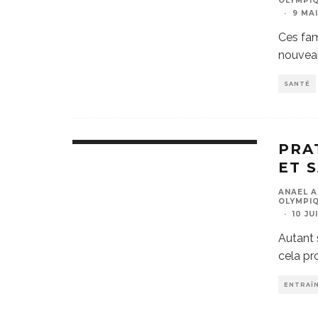
OLYMPIQ
·
9 MA
Ces fam
nouveau
SANTÉ
PRA
ET 
ANAEL A
OLYMPIQ
·
10 JU
Autant s
cela p
ENTRAÎ