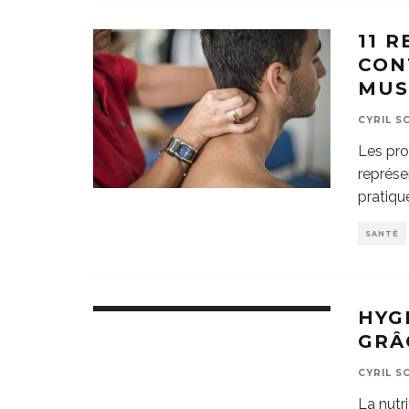
11 
CON
MUS
CYRIL S
Les pro
représe
pratiqu
SANTÉ
HYG
GRÂ
CYRIL S
La nutr