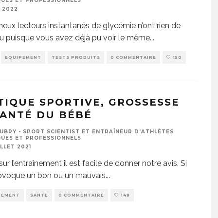
UES ET PROFESSIONNELS
I 2022
eux lecteurs instantanés de glycémie n’ont rien de
 puisque vous avez déjà pu voir le même
...
EQUIPEMENT
TESTS PRODUITS
0 COMMENTAIRE
150
TIQUE SPORTIVE, GROSSESSE
SANTÉ DU BÉBÉ
UBRY - SPORT SCIENTIST ET ENTRAÎNEUR D'ATHLÈTES
UES ET PROFESSIONNELS
ILLET 2021
ur l’entraînement il est facile de donner notre avis. Si
rovoque un bon ou un mauvais
...
NEMENT
SANTÉ
0 COMMENTAIRE
148