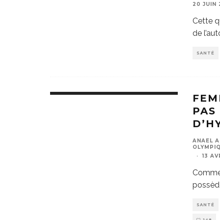
20 JUIN
Cette q
de l’aut
SANTÉ
FEM
PAS
D’H
ANAEL A
OLYMPIQ
·
13 AV
Comme 
possède
SANTÉ