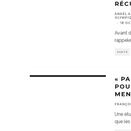
RÉC
ANAEL A
OLYMPIQ
·
18 O
Avant d
rappeler
SANTÉ
« P
POU
MEN
FRANÇO
Une étu
que les