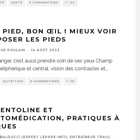
ITÉ
SANTÉ
0 COMMENTAIRE
123
 PIED, BON ŒIL ! MIEUX VOIR
POSER LES PIEDS
UE POULAIN
·
14 AOÛT 2023
nger, c’est aussi prendre soin de ses yeux Champ
périphérique et central, vision des contrastes et
...
NUTRITION
0 COMMENTAIRE
151
VENTOLINE ET
UTOMÉDICATION, PRATIQUES À
QUES
BALDUCCI (EXPERT LEPAPE-INFO, ENTRAÎNEUR TRAIL)
·