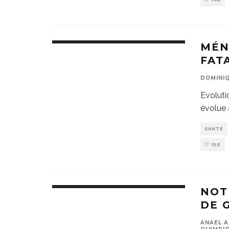
148
MÉN
FAT
DOMINIQ
Evoluti
évolue 
SANTÉ
150
NOT
DE 
ANAEL A