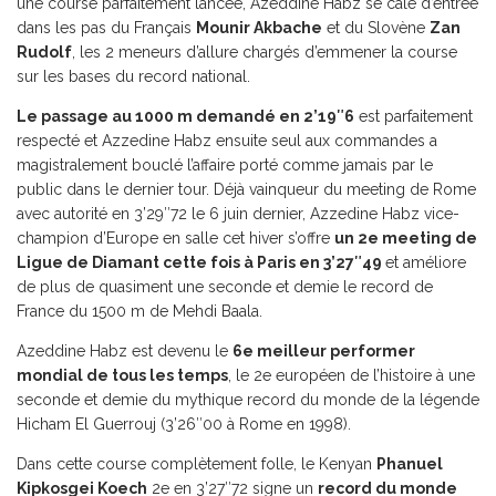
une course parfaitement lancée, Azeddine Habz se cale d’entrée
dans les pas du Français
Mounir Akbache
et du Slovène
Zan
Rudolf
, les 2 meneurs d’allure chargés d’emmener la course
sur les bases du record national.
Le passage au 1000 m demandé en 2’19″6
est parfaitement
respecté et Azzedine Habz ensuite seul aux commandes a
magistralement bouclé l’affaire porté comme jamais par le
public dans le dernier tour. Déjà vainqueur du meeting de Rome
avec autorité en 3’29″72 le 6 juin dernier, Azzedine Habz vice-
champion d’Europe en salle cet hiver s’offre
un 2e meeting de
Ligue de Diamant cette fois à Paris en 3’27″49
et améliore
de plus de quasiment une seconde et demie le record de
France du 1500 m de Mehdi Baala.
Azeddine Habz est devenu le
6e meilleur performer
mondial de tous les temps
, le 2e européen de l’histoire à une
seconde et demie du mythique record du monde de la légende
Hicham El Guerrouj (3’26″00 à Rome en 1998).
Dans cette course complètement folle, le Kenyan
Phanuel
Kipkosgei Koech
2e en 3’27″72 signe un
record du monde