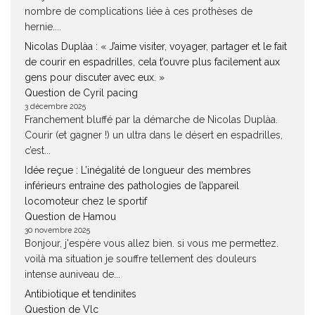
nombre de complications liée à ces prothèses de
hernie....
Nicolas Duplàa : « J’aime visiter, voyager, partager et le fait
de courir en espadrilles, cela t’ouvre plus facilement aux
gens pour discuter avec eux. »
Question de Cyril pacing
3 décembre 2025
Franchement bluffé par la démarche de Nicolas Duplàa.
Courir (et gagner !) un ultra dans le désert en espadrilles,
c’est...
Idée reçue : L’inégalité de longueur des membres
inférieurs entraine des pathologies de l’appareil
locomoteur chez le sportif
Question de Hamou
30 novembre 2025
Bonjour, j'espère vous allez bien. si vous me permettez.
voilà ma situation je souffre tellement des douleurs
intense auniveau de...
Antibiotique et tendinites
Question de Vlc