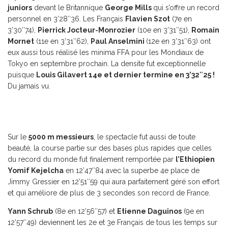
juniors
devant le Britannique
George Mills
qui s’offre un record
personnel en 3’28″36. Les Français
Flavien Szot
(7e en
3’30″74),
Pierrick Jocteur-Monrozier
(10e en 3’31″51),
Romain
Mornet
(11e en 3’31″62),
Paul Anselmini
(12e en 3’31″63) ont
eux aussi tous réalisé les minima FFA pour les Mondiaux de
Tokyo en septembre prochain. La densite fut exceptionnelle
puisque
Louis Gilavert 14e et dernier termine en 3’32″25 !
Du jamais vu.
Sur le
5000 m messieurs
, le spectacle fut aussi de toute
beauté, la course partie sur des bases plus rapides que celles
du record du monde fut finalement remportée par
l’Ethiopien
Yomif Kejelcha
en 12’47″84 avec la superbe 4e place de
Jimmy Gressier en 12’51″59 qui aura parfaitement géré son effort
et qui améliore de plus de 3 secondes son record de France.
Yann Schrub
(8e en 12’56″57) et
Etienne Daguinos
(9e en
12’57″49) deviennent les 2e et 3e Français de tous les temps sur