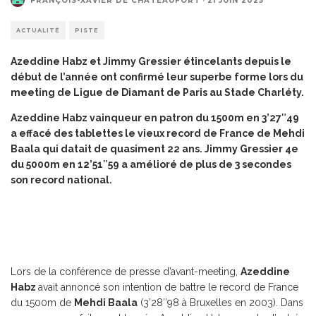
FRANÇOIS-XAVIER DE CHATEAUFORT
·
21 JUIN 2025
ACTUALITÉ
PISTE
Azeddine Habz et Jimmy Gressier étincelants depuis le
début de l’année ont confirmé leur superbe forme lors du
meeting de Ligue de Diamant de Paris au Stade Charléty.
Azeddine Habz vainqueur en patron du 1500m en 3’27″49
a effacé des tablettes le vieux record de France de Mehdi
Baala qui datait de quasiment 22 ans. Jimmy Gressier 4e
du 5000m en 12’51″59 a amélioré de plus de 3 secondes
son record national.
Lors de la conférence de presse d’avant-meeting,
Azeddine
Habz
avait annoncé son intention de battre le record de France
du 1500m de
Mehdi Baala
(3’28″98 à Bruxelles en 2003). Dans