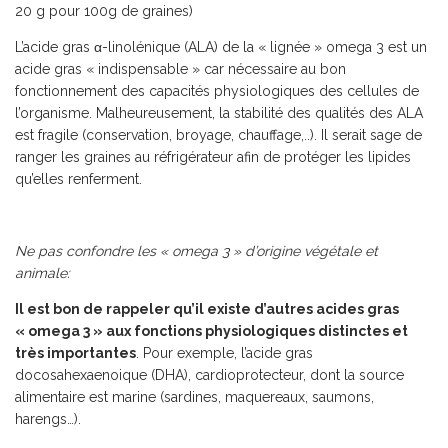
20 g pour 100g de graines)
L’acide gras
α
-linolénique (ALA) de la « lignée » omega 3 est un
acide gras « indispensable » car nécessaire au bon
fonctionnement des capacités physiologiques des cellules de
l’organisme. Malheureusement, la stabilité des qualités des ALA
est fragile (conservation, broyage, chauffage,..). Il serait sage de
ranger les graines au réfrigérateur afin de protéger les lipides
qu’elles renferment.
Ne pas confondre les « omega 3 » d’origine végétale et
animale:
Il est bon de rappeler qu’il existe d’autres acides gras
« omega 3 » aux fonctions physiologiques distinctes et
très importantes
. Pour exemple, l’acide gras
docosahexaenoique (DHA), cardioprotecteur, dont la source
alimentaire est marine (sardines, maquereaux, saumons,
harengs…).