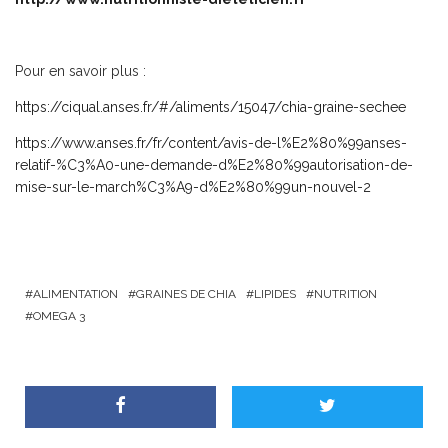
Pour en savoir plus :
https://ciqual.anses.fr/#/aliments/15047/chia-graine-sechee
https://www.anses.fr/fr/content/avis-de-l%E2%80%99anses-
relatif-%C3%A0-une-demande-d%E2%80%99autorisation-de-
mise-sur-le-march%C3%A9-d%E2%80%99un-nouvel-2
ALIMENTATION
GRAINES DE CHIA
LIPIDES
NUTRITION
OMEGA 3