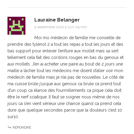
Lauraine Belanger
5 septembre 2021 à 23 h 05 min
Moi mo médecin de famille me conseille de
prendre des tylénol 2 a tout les repas a tout les jours et des
bas support pour enlever l’enflure aux mollet mais sa sert
tellement cela fait des cordons rouges en bas du genoux et
aux mollets .J’en ai acheter une paire au bout de 2 jours une
maille a lâcher tout les médecins me disent d’aller voir mon
médecin de famille mais je n’ai pas de nouvelles .Le côté de
ma cuisse brûle j’usque aux genoux ca brule ca prend tout
d’un coup ca élance des fourmillements ca pique cela doit
être le nerf sciatique .Il faut se soigner nous même de nos
jours ca s’en vient sérieux une chance quand ca prend cela
dure que quelque secondes parce que la douleurs c’est 10
sur10.
RÉPONDRE