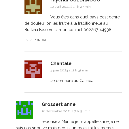
12 avril 2021 à 15 h 27 min
Vous êtes dans quel pays c’est genre
de douleur on les traître à la traditionnelle au
Burkina Faso voici mon contact 002267144938
RÉPONDRE
Chantale
4 juin 2024 à 11 h 31 min
Je demeure au Canada
Grossert anne
16 décembre 2021 à 7 h 38 min
réponse à Marine je m appelle anne je ne
suis pas sportive mais depuis un mois j ai les memes