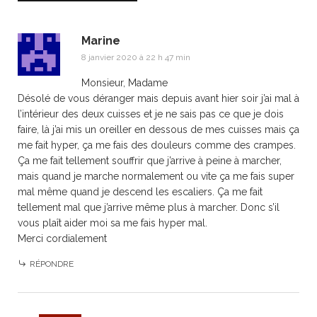
Marine
8 janvier 2020 à 22 h 47 min
Monsieur, Madame
Désolé de vous déranger mais depuis avant hier soir j’ai mal à
l’intérieur des deux cuisses et je ne sais pas ce que je dois
faire, là j’ai mis un oreiller en dessous de mes cuisses mais ça
me fait hyper, ça me fais des douleurs comme des crampes.
Ça me fait tellement souffrir que j’arrive à peine à marcher,
mais quand je marche normalement ou vite ça me fais super
mal même quand je descend les escaliers. Ça me fait
tellement mal que j’arrive même plus à marcher. Donc s’il
vous plaît aider moi sa me fais hyper mal.
Merci cordialement
RÉPONDRE