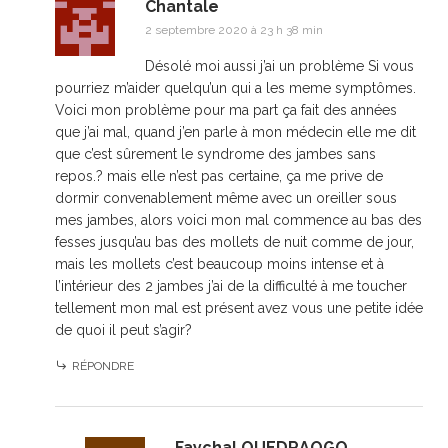
Chantale
2 septembre 2020 à 23 h 38 min
Désolé moi aussi j’ai un problème Si vous
pourriez m’aider quelqu’un qui a les meme symptômes.
Voici mon problème pour ma part ça fait des années
que j’ai mal, quand j’en parle à mon médecin elle me dit
que c’est sûrement le syndrome des jambes sans
repos.? mais elle n’est pas certaine, ça me prive de
dormir convenablement même avec un oreiller sous
mes jambes, alors voici mon mal commence au bas des
fesses jusqu’au bas des mollets de nuit comme de jour,
mais les mollets c’est beaucoup moins intense et à
l’intérieur des 2 jambes j’ai de la difficulté à me toucher
tellement mon mal est présent avez vous une petite idée
de quoi il peut s’agir?
RÉPONDRE
Faychal OUEDRAOGO