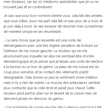
mes douleurs, car les 10 médecins spécialistes que j’ai vu ne
trouvent pas et se contredisent.
Je sais que pour bon nombre d’entre vous, cela fait des années
que vous luttez, pour ma part cela fait un peu plus de 4 mois et
je suis déjà à bout. Je vais essayer de résumer mes symptômes
de manière simple en les énumérant :
– La 1ère chose que j’ai ressentie est une sorte de
démangeaison avec une très légère sensation de brûlure sur
l’intérieur de ma cuisse gauche. La douleur qui ne m’a
absolument pas inquiété car elle me semblait être d’ordre
dermatologique et j’ai pensé que je faisais une sorte de réaction
à la lessive ou un truc du genre. La peau de ma cuisse est du
coup plus sensible, et le contact des vêtements plutôt
désagréable. Cela donne un peu le sentiment d’une irritation
mais il n’y a rien de visible. Le muscle des adducteurs semble
plus contracté que le côté droit et paraît plus chaud. Cette
douleur peut parfois aller sur le devant de la cuisse mais ne
descend jamais en dessous du genou.
– Ce problème de cuisse gauche cité ci-dessus peut tout à fait