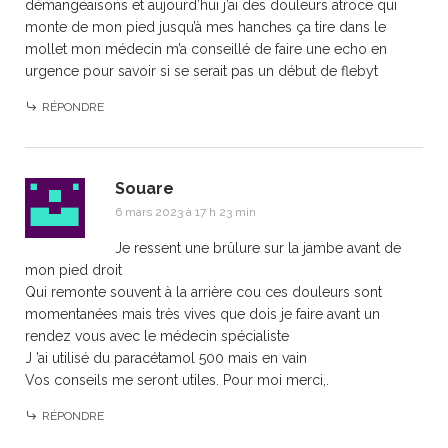
démangeaisons et aujourd’hui j’ai des douleurs atroce qui
monte de mon pied jusqu’à mes hanches ça tire dans le
mollet mon médecin m’a conseillé de faire une echo en
urgence pour savoir si se serait pas un début de flebyt
RÉPONDRE
Souare
6 mars 2023 à 17 h 23 min
Je ressent une brûlure sur la jambe avant de
mon pied droit
Qui remonte souvent à la arrière cou ces douleurs sont
momentanées mais très vives que dois je faire avant un
rendez vous avec le médecin spécialiste
J ’ai utilisé du paracétamol 500 mais en vain
Vos conseils me seront utiles. Pour moi merci,.
RÉPONDRE