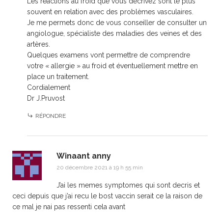
Les réactions au froid que vous décrivez sont le plus
souvent en relation avec des problèmes vasculaires.
Je me permets donc de vous conseiller de consulter un
angiologue, spécialiste des maladies des veines et des
artères.
Quelques examens vont permettre de comprendre
votre « allergie » au froid et éventuellement mettre en
place un traitement.
Cordialement
Dr J.Pruvost
RÉPONDRE
Winaant anny
20 décembre 2021 à 19 h 55 min
J’ai les memes symptomes qui sont decris et
ceci depuis que j’ai recu le bost vaccin serait ce la raison de
ce mal je nai pas ressenti cela avant