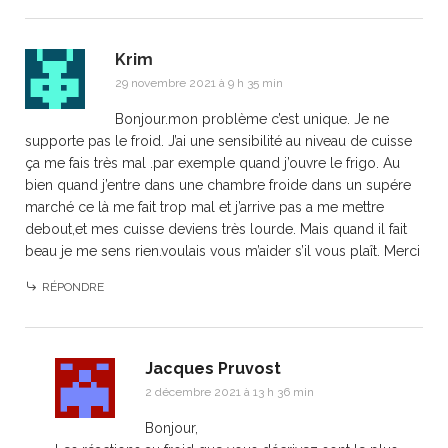
Krim
29 novembre 2021 à 9 h 35 min
Bonjour.mon problème c’est unique. Je ne
supporte pas le froid. J’ai une sensibilité au niveau de cuisse
ça me fais très mal .par exemple quand j’ouvre le frigo. Au
bien quand j’entre dans une chambre froide dans un supére
marché ce là me fait trop mal et j’arrive pas a me mettre
debout,et mes cuisse deviens très lourde. Mais quand il fait
beau je me sens rien.voulais vous m’aider s’il vous plaît. Merci
RÉPONDRE
Jacques Pruvost
2 décembre 2021 à 13 h 36 min
Bonjour,