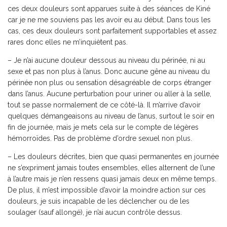
ces deux douleurs sont apparues suite à des séances de Kiné
car je ne me souviens pas les avoir eu au début. Dans tous les
cas, ces deux douleurs sont parfaitement supportables et assez
rares donc elles ne m’inquiètent pas.
– Je n’ai aucune douleur dessous au niveau du périnée, ni au
sexe et pas non plus à l’anus. Donc aucune gêne au niveau du
périnée non plus ou sensation désagréable de corps étranger
dans l’anus. Aucune perturbation pour uriner ou aller à la selle,
tout se passe normalement de ce côté-là. Il m’arrive d’avoir
quelques démangeaisons au niveau de l’anus, surtout le soir en
fin de journée, mais je mets cela sur le compte de légères
hémorroïdes. Pas de problème d’ordre sexuel non plus.
– Les douleurs décrites, bien que quasi permanentes en journée
ne s’expriment jamais toutes ensembles, elles alternent de l’une
à l’autre mais je n’en ressens quasi jamais deux en même temps.
De plus, il m’est impossible d’avoir la moindre action sur ces
douleurs, je suis incapable de les déclencher ou de les
soulager (sauf allongé), je n’ai aucun contrôle dessus.