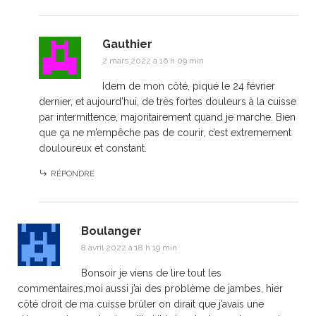
Gauthier
2 mars 2022 à 16 h 09 min
Idem de mon côté, piqué le 24 février
dernier, et aujourd’hui, de très fortes douleurs à la cuisse
par intermittence, majoritairement quand je marche. Bien
que ça ne m’empêche pas de courir, c’est extremement
douloureux et constant.
RÉPONDRE
Boulanger
8 avril 2022 à 18 h 19 min
Bonsoir je viens de lire tout les
commentaires,moi aussi j’ai des problème de jambes, hier
côté droit de ma cuisse brûler on dirait que j’avais une