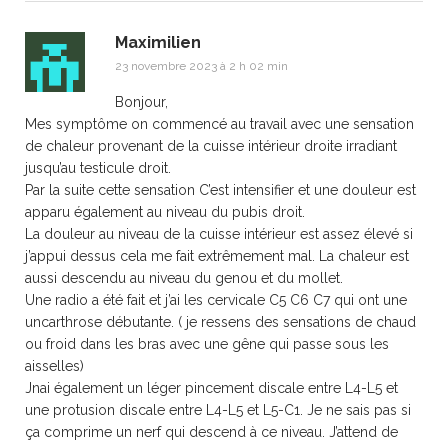
Maximilien
23 novembre 2023 à 2 h 02 min
Bonjour,
Mes symptôme on commencé au travail avec une sensation
de chaleur provenant de la cuisse intérieur droite irradiant
jusqu’au testicule droit.
Par la suite cette sensation C’est intensifier et une douleur est
apparu également au niveau du pubis droit.
La douleur au niveau de la cuisse intérieur est assez élevé si
j’appui dessus cela me fait extrêmement mal. La chaleur est
aussi descendu au niveau du genou et du mollet.
Une radio a été fait et j’ai les cervicale C5 C6 C7 qui ont une
uncarthrose débutante. ( je ressens des sensations de chaud
ou froid dans les bras avec une gêne qui passe sous les
aisselles)
Jnai également un léger pincement discale entre L4-L5 et
une protusion discale entre L4-L5 et L5-C1. Je ne sais pas si
ça comprime un nerf qui descend à ce niveau. J’attend de