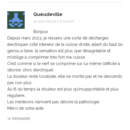
Queudeville
30 juin 2023 à 0 h 03 min
Bonjour
Depuis mars 2023, je ressens une sorte de décharges
électriques côté interieur de la cuisse droite, allant du haut du
genou a l’aine, la sensation est plus que désagréable et
m’oblige à comprimer très fort ma cuisse.
C’est comme si le nerf se comprime sur lui même (difficile à
décrire: choc électrique)
La douleur reste localisée, elle ne monte pas et ne descends
pas non plus
Au fil du temps la douleur est plus qu’insupportable et plus
régulière…
Les médecins n’arrivent pas décrire la pathologie
Merci de votre aide
RÉPONDRE