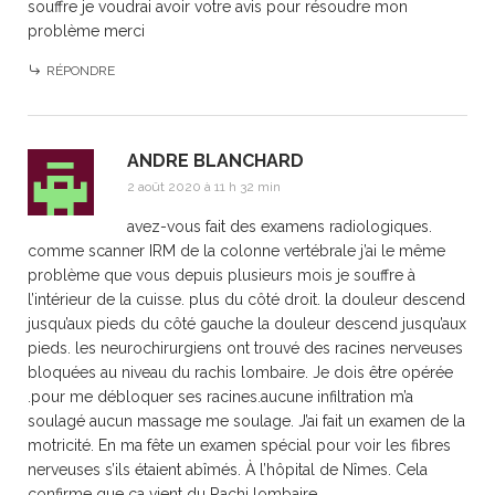
souffre je voudrai avoir votre avis pour résoudre mon
problème merci
RÉPONDRE
ANDRE BLANCHARD
2 août 2020 à 11 h 32 min
avez-vous fait des examens radiologiques.
comme scanner IRM de la colonne vertébrale j’ai le même
problème que vous depuis plusieurs mois je souffre à
l’intérieur de la cuisse. plus du côté droit. la douleur descend
jusqu’aux pieds du côté gauche la douleur descend jusqu’aux
pieds. les neurochirurgiens ont trouvé des racines nerveuses
bloquées au niveau du rachis lombaire. Je dois être opérée
.pour me débloquer ses racines.aucune infiltration m’a
soulagé aucun massage me soulage. J’ai fait un examen de la
motricité. En ma fête un examen spécial pour voir les fibres
nerveuses s’ils étaient abîmés. À l’hôpital de Nîmes. Cela
confirme que ça vient du Rachi lombaire.