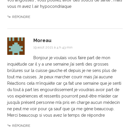
vos angoisses , vous pouvez avoir des soucis de santé , mais
vous m avez l air hypocondriaque
RÉPONDRE
Moreau
19 août 2021 à 4 h 43 min
Bonjour je voulais vous faire part de mon
inquiétude car il y a une semaine j’ai senti des grosses
brûlures sur la cuisse gauche et depuis je ne sens plus de
tout ma cuisses. Je peux marcher courir mais j’ai aucune
Réactions cela m’inquiète car ça fait une semaine que je senti
du tout à part les engourdissement je voudrais avoir part de
vos expériences et ressentis pourront peut-être m’aider car
jusqu’à présent personne m’a pris en charge aucun médecin
ne peut me voir pour ça sauf que ça me gène beaucoup.
Merci beaucoup si vous avez le temps de répondre
RÉPONDRE