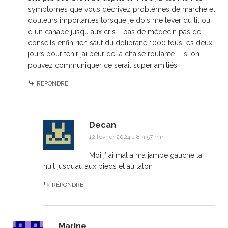
symptomes que vous décrivez problèmes de marche et
douleurs importantes lorsque je dois me lever du lit ou
d un canapé jusqu aux cris … pas de médecin pas de
conseils enfin rien sauf du doliprane 1000 touslles deux
jours pour tenir jai peur de la chaise roulante …. si on
pouvez communiquer ce serait super amitiés
RÉPONDRE
Decan
12 février 2024 à 8 h 57 min
Moi j’ ai mal a ma jambe gauche la
nuit jusqu’au aux pieds et au talon
RÉPONDRE
Marine