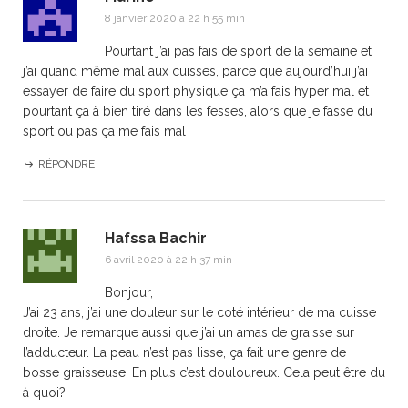
8 janvier 2020 à 22 h 55 min
Pourtant j’ai pas fais de sport de la semaine et
j’ai quand même mal aux cuisses, parce que aujourd’hui j’ai
essayer de faire du sport physique ça m’a fais hyper mal et
pourtant ça à bien tiré dans les fesses, alors que je fasse du
sport ou pas ça me fais mal
RÉPONDRE
Hafssa Bachir
6 avril 2020 à 22 h 37 min
Bonjour,
J’ai 23 ans, j’ai une douleur sur le coté intérieur de ma cuisse
droite. Je remarque aussi que j’ai un amas de graisse sur
l’adducteur. La peau n’est pas lisse, ça fait une genre de
bosse graisseuse. En plus c’est douloureux. Cela peut être du
à quoi?