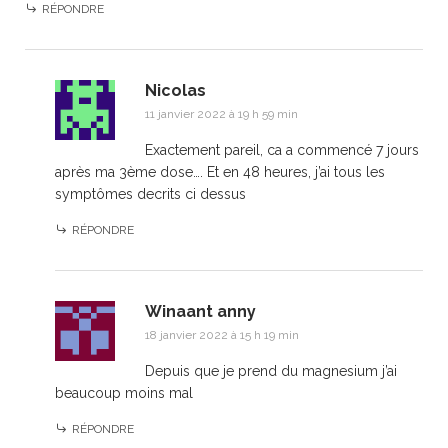
RÉPONDRE
Nicolas
11 janvier 2022 à 19 h 59 min
Exactement pareil, ca a commencé 7 jours
après ma 3ème dose…. Et en 48 heures, j’ai tous les
symptômes decrits ci dessus
RÉPONDRE
Winaant anny
18 janvier 2022 à 15 h 19 min
Depuis que je prend du magnesium j’ai
beaucoup moins mal
RÉPONDRE