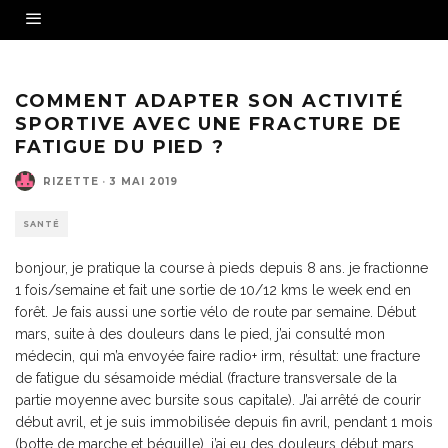
COMMENT ADAPTER SON ACTIVITÉ
SPORTIVE AVEC UNE FRACTURE DE
FATIGUE DU PIED ?
RIZETTE
·
3 MAI 2019
SANTÉ
bonjour, je pratique la course à pieds depuis 8 ans. je fractionne
1 fois/semaine et fait une sortie de 10/12 kms le week end en
forêt. Je fais aussi une sortie vélo de route par semaine. Début
mars, suite à des douleurs dans le pied, j’ai consulté mon
médecin, qui m’a envoyée faire radio+ irm, résultat: une fracture
de fatigue du sésamoide médial (fracture transversale de la
partie moyenne avec bursite sous capitale). J’ai arrêté de courir
début avril, et je suis immobilisée depuis fin avril, pendant 1 mois
(botte de marche et béquille). j’ai eu des douleurs début mars,