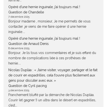
femme...
Opéré d’une hernie inguinale, j’ai toujours mal !
Question de Chandelle
7 décembre 2025
Bonjour madame , monsieur, Je me permets de vous
contacter ,je viens de me faire opérer d une hernie
inguinale....
Opéré d’une hernie inguinale, j’ai toujours mal !
Question de Arnaud Denis
6 décembre 2025
Bonjour. Je lis tous vos commentaires et je suis effaré du
nombre de complications liée à ces prothèses de
hernie....
Nicolas Duplàa : « J’aime visiter, voyager, partager et le fait
de courir en espadrilles, cela t’ouvre plus facilement aux
gens pour discuter avec eux. »
Question de Cyril pacing
3 décembre 2025
Franchement bluffé par la démarche de Nicolas Duplàa.
Courir (et gagner !) un ultra dans le désert en espadrilles,
c’est...