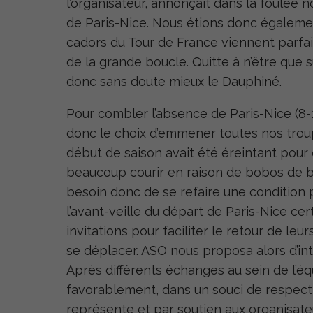
l’organisateur, annonçait dans la foulée n
de Paris-Nice. Nous étions donc également
cadors du Tour de France viennent parfai
de la grande boucle. Quitte à n’être que s
donc sans doute mieux le Dauphiné.
Pour combler l’absence de Paris-Nice (8-1
donc le choix d’emmener toutes nos troup
début de saison avait été éreintant pour 
beaucoup courir en raison de bobos de bo
besoin donc de se refaire une condition ph
l’avant-veille du départ de Paris-Nice ce
invitations pour faciliter le retour de leu
se déplacer. ASO nous proposa alors d’inté
Après différents échanges au sein de l’équip
favorablement, dans un souci de respect 
représente et par soutien aux organisat