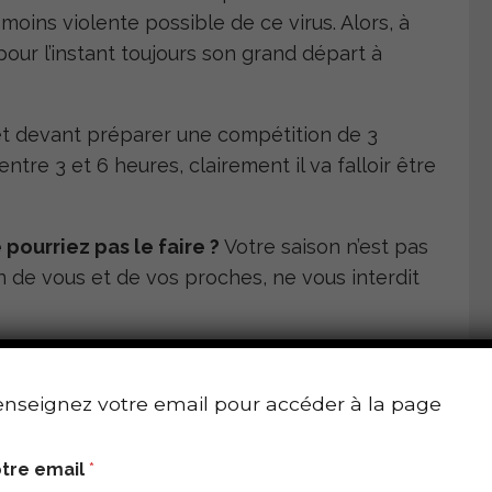
 moins violente possible de ce virus. Alors, à
pour l’instant toujours son grand départ à
 et devant préparer une compétition de 3
tre 3 et 6 heures, clairement il va falloir être
 pourriez pas le faire ?
Votre saison n’est pas
 de vous et de vos proches, ne vous interdit
nseignez votre email pour accéder à la page
 MÉDICAL ?
tre email
*