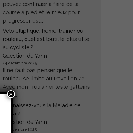
pouvez continuer à faire de la
course à pied et le mieux pour
progresser est...
Vélo elliptique, home-trainer ou
rouleau, quel est l’outil le plus utile
au cycliste ?
Question de Yann
24 décembre 2025
Il ne faut pas penser que le
rouleau se limite au travail en Z2.
Avec mon Trutrainer lesté, j’atteins
×
sans...
Connaissez-vous la Maladie de
Hoffa ?
Question de Yann
23 décembre 2025