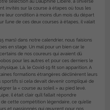
otre sélection au Dauphiné Libéré, à l’inverse
 invités sur la course à étapes où tous les
re leur condition à moins d’un mois du départ
ur l’une de ces deux courses à étapes, il valait
5 mars) dans notre calendrier, nous faisions
es en stage. Un mal pour un bien car le
certains de nos coureurs qui avaient dû
bos pour les autres et pour ces derniers le
ysique. Là, le Covid-19 fit son apparition. A
rtaines formations étrangères déclinèrent leurs
rs sportifs si cela devait devenir compliqué de
grer la « course au soleil » au pied levé.
e, il était clair qu’il fallait répondre
de cette compétition légendaire, ce qu’elle
eurs et passionnés qui œuvrent pour nos