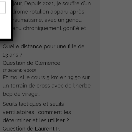
Bonjour, Depuis 2021, je souffre d’un
syndrome rotulien apparu après
un traumatisme, avec un genou
devenu chroniquement gonflé et
très...
Quelle distance pour une fille de
13 ans ?
Question de Clémence
17 décembre 2025
Et moi si je cours 5 km en 19.50 sur
un terrain de cross avec de l'herbe
bcp de virage...
Seuils lactiques et seuils
ventilatoires : comment les
déterminer et les utiliser ?
Question de Laurent P.