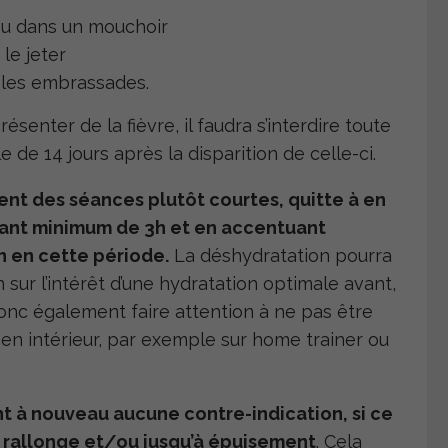
ou dans un mouchoir
le jeter
r les embrassades.
ésenter de la fièvre, il faudra s’interdire toute
de 14 jours après la disparition de celle-ci.
lent des séances plutôt courtes, quitte à en
çant minimum de 3h et en accentuant
on en cette période.
La déshydratation pourra
n sur l’intérêt d’une hydratation optimale avant,
donc également faire attention à ne pas être
s en intérieur, par exemple sur home trainer ou
ent à nouveau aucune contre-indication, si ce
à rallonge et/ou jusqu’à épuisement
. Cela