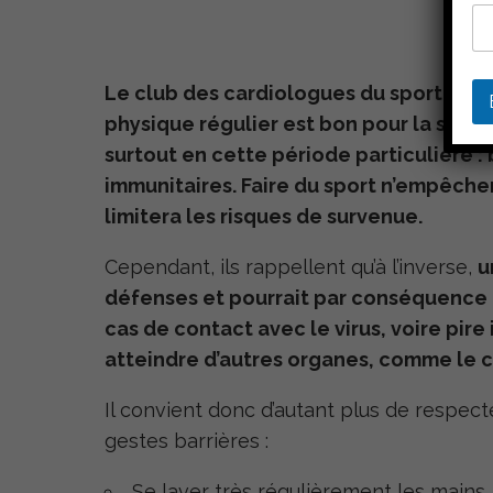
t
r
e
e
m
Le club des cardiologues du sport nous
a
physique régulier est bon pour la santé 
i
l
surtout en cette période particulière :
e
immunitaires. Faire du sport n’empêch
m
a
limitera les risques de survenue.
i
l
Cependant, ils rappellent qu’à l’inverse,
u
défenses et pourrait par conséquence 
cas de contact avec le virus, voire pire 
atteindre d’autres organes, comme le 
Il convient donc d’autant plus de respect
gestes barrières :
Se laver très régulièrement les mains