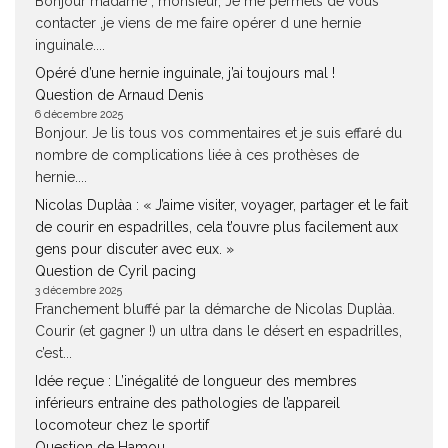
Bonjour madame , monsieur, Je me permets de vous
contacter ,je viens de me faire opérer d une hernie
inguinale....
Opéré d’une hernie inguinale, j’ai toujours mal !
Question de Arnaud Denis
6 décembre 2025
Bonjour. Je lis tous vos commentaires et je suis effaré du
nombre de complications liée à ces prothèses de
hernie....
Nicolas Duplàa : « J’aime visiter, voyager, partager et le fait
de courir en espadrilles, cela t’ouvre plus facilement aux
gens pour discuter avec eux. »
Question de Cyril pacing
3 décembre 2025
Franchement bluffé par la démarche de Nicolas Duplàa.
Courir (et gagner !) un ultra dans le désert en espadrilles,
c’est...
Idée reçue : L’inégalité de longueur des membres
inférieurs entraine des pathologies de l’appareil
locomoteur chez le sportif
Question de Hamou