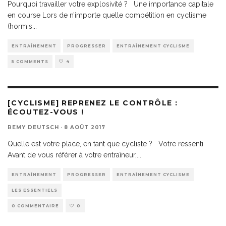
Pourquoi travailler votre explosivité ? Une importance capitale
en course Lors de n’importe quelle compétition en cyclisme
(hormis
...
ENTRAÎNEMENT
PROGRESSER
ENTRAÎNEMENT CYCLISME
5 COMMENTS
4
[CYCLISME] REPRENEZ LE CONTRÔLE :
ÉCOUTEZ-VOUS !
REMY DEUTSCH
·
8 AOÛT 2017
Quelle est votre place, en tant que cycliste ? Votre ressenti
Avant de vous référer à votre entraîneur,
...
ENTRAÎNEMENT
PROGRESSER
ENTRAÎNEMENT CYCLISME
LES ESSENTIELS
0 COMMENTAIRE
0