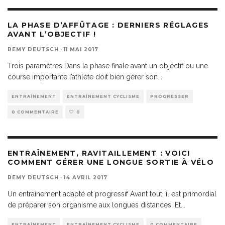
LA PHASE D’AFFÛTAGE : DERNIERS RÉGLAGES
AVANT L’OBJECTIF !
REMY DEUTSCH
·
11 MAI 2017
Trois paramètres Dans la phase finale avant un objectif ou une
course importante l’athlète doit bien gérer son
...
ENTRAÎNEMENT
ENTRAÎNEMENT CYCLISME
PROGRESSER
0 COMMENTAIRE
0
ENTRAÎNEMENT, RAVITAILLEMENT : VOICI
COMMENT GÉRER UNE LONGUE SORTIE À VÉLO
REMY DEUTSCH
·
14 AVRIL 2017
Un entraînement adapté et progressif Avant tout, il est primordial
de préparer son organisme aux longues distances. Et
...
ENTRAÎNEMENT
ENTRAÎNEMENT CYCLISME
0 COMMENTAIRE