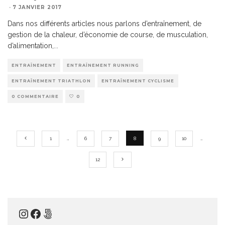
·
7 JANVIER 2017
Dans nos différents articles nous parlons d’entraînement, de
gestion de la chaleur, d’économie de course, de musculation,
d’alimentation,
...
ENTRAÎNEMENT
ENTRAÎNEMENT RUNNING
ENTRAÎNEMENT TRIATHLON
ENTRAÎNEMENT CYCLISME
0 COMMENTAIRE
0
1
…
6
7
8
9
10
…
12
Instagram
Facebook
500px