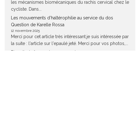
les mécanismes biomécaniques du rachis cervical chez le
cycliste. Dans...
Les mouvements d’haltérophilie au service du dos
Question de Karelle Rossa
12 novembre 2025
Merci pour cet article très intéressant.je suis intéressée par
la suite : l'article sur l'epaulé jeté. Merci pour vos photos,...
Plan d’entraînement pour un 10 km en 40 mn
Question de Jean Claude Vollmer
12 novembre 2025
Bonjour, Cela fait maintenant pluisieurs décennies que
j'entraîne et l'histoire de la méthodologie d'entraînement
et la terminologie utilisée est d'une...
Plan d’entraînement pour un 10 km en 40 mn
Question de Arnaud.B
1 novembre 2025
Bonsoir dans votre programme il y a très peu de
footing/endurance fondamentale est ce normal ?
Plan d’entraînement pour courir un marathon en 4h45 en 3
séances par semaine