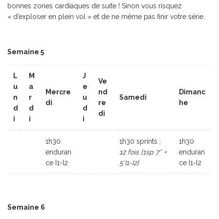
bonnes zones cardiaques de suite ! Sinon vous risquez
« d’exploser en plein vol » et de ne même pas finir votre série.
Semaine 5
L
M
J
Ve
u
a
e
Mercre
nd
Dimanc
n
r
u
Samedi
di
re
he
d
d
d
di
i
i
i
1h30
1h30 sprints ;
1h30
enduran
12 fois [1sp 7’’ +
enduran
ce I1-I2
5’I1-I2]
ce I1-I2
Semaine 6