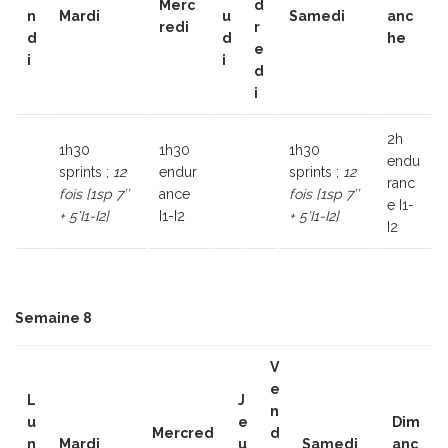
Merc
d
n
Mardi
u
Samedi
anc
redi
r
d
d
he
e
i
i
d
i
2h
1h30
1h30
1h30
endu
sprints ;
12
endur
sprints ;
12
ranc
fois [1sp 7’’
ance
fois [1sp 7’’
e I1-
+ 5’I1-I2]
I1-I2
+ 5’I1-I2]
I2
Semaine 8
V
e
L
J
n
u
e
Dim
Mercred
d
n
Mardi
u
Samedi
anc