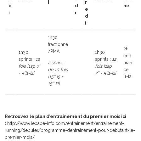
i
r
d
d
he
e
i
i
d
i
1h30
fractionné
2h
/PMA
1h30
1h30
end
sprints ;
12
sprints ;
12
2 séries
uran
fois [1sp 7’’
fois [1sp
de 10 fois
ce
+ 5’I1-I2]
7’’ + 5’I1-I2]
[15’’ I5 +
I1-I2
15’’ I2]
Retrouvez le plan d’entraînement du premier mois ici
:
http://www.lepape-info.com/entrainement/entrainement-
running/debuter/programme-dentrainement-pour-debutant-le-
premier-mois/