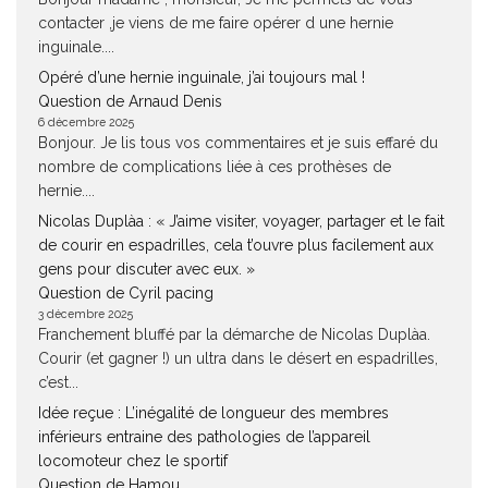
contacter ,je viens de me faire opérer d une hernie
inguinale....
Opéré d’une hernie inguinale, j’ai toujours mal !
Question de Arnaud Denis
6 décembre 2025
Bonjour. Je lis tous vos commentaires et je suis effaré du
nombre de complications liée à ces prothèses de
hernie....
Nicolas Duplàa : « J’aime visiter, voyager, partager et le fait
de courir en espadrilles, cela t’ouvre plus facilement aux
gens pour discuter avec eux. »
Question de Cyril pacing
3 décembre 2025
Franchement bluffé par la démarche de Nicolas Duplàa.
Courir (et gagner !) un ultra dans le désert en espadrilles,
c’est...
Idée reçue : L’inégalité de longueur des membres
inférieurs entraine des pathologies de l’appareil
locomoteur chez le sportif
Question de Hamou