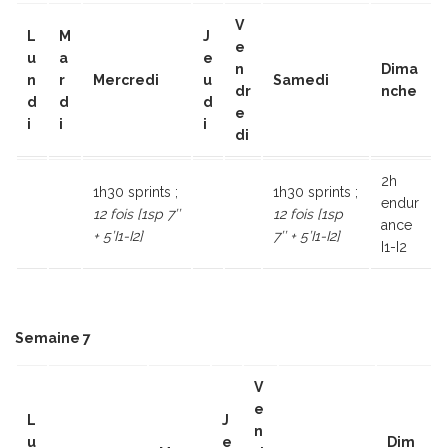
V
L
M
J
e
u
a
e
n
Dima
n
r
Mercredi
u
Samedi
dr
nche
d
d
d
e
i
i
i
di
2h
1h30 sprints ;
1h30 sprints ;
endur
12 fois [1sp 7’’
12 fois [1sp
ance
+ 5’I1-I2]
7’’ + 5’I1-I2]
I1-I2
Semaine 7
V
e
L
J
n
u
e
Dim