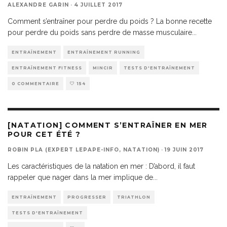
ALEXANDRE GARIN
·
4 JUILLET 2017
Comment s’entraîner pour perdre du poids ? La bonne recette
pour perdre du poids sans perdre de masse musculaire
...
ENTRAÎNEMENT
ENTRAÎNEMENT RUNNING
ENTRAÎNEMENT FITNESS
MINCIR
TESTS D'ENTRAÎNEMENT
0 COMMENTAIRE
154
[NATATION] COMMENT S’ENTRAÎNER EN MER
POUR CET ÉTÉ ?
ROBIN PLA (EXPERT LEPAPE-INFO, NATATION)
·
19 JUIN 2017
Les caractéristiques de la natation en mer : D’abord, il faut
rappeler que nager dans la mer implique de
...
ENTRAÎNEMENT
PROGRESSER
TRIATHLON
TESTS D'ENTRAÎNEMENT