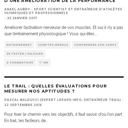
D’UNE AMÉLIORATION DE LA PERFORMANCE
ANAEL AUBRY - SPORT SCIENTIST ET ENTRAÎNEUR D'ATHLÈTES
OLYMPIQUES ET PROFESSIONNELS
·
25 JANVIER 2017
Améliorer l’activation nerveuse de vos muscles. Et oui il n’y a pas
que l’entraînement physiologique ! Vous qui êtes
...
ENTRAÎNEMENT
COMPTES-RENDUS
COMPRENDRE SON CORPS
SE TESTER / CALCULER
0 COMMENTAIRE
158
LE TRAIL : QUELLES ÉVALUATIONS POUR
MESURER NOS APTITUDES ?
PASCAL BALDUCCI (EXPERT LEPAPE-INFO, ENTRAÎNEUR TRAIL)
·
22 SEPTEMBRE 2016
Pour fixer le chemin vers les objectifs, il faut savoir d’où l’on part.
En trail, les facteurs de
...