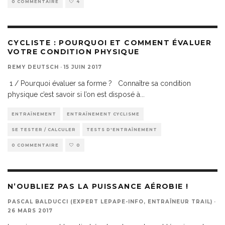
0 COMMENTAIRE
4
CYCLISTE : POURQUOI ET COMMENT ÉVALUER
VOTRE CONDITION PHYSIQUE
REMY DEUTSCH
·
15 JUIN 2017
1 / Pourquoi évaluer sa forme ? Connaître sa condition
physique c’est savoir si l’on est disposé à
...
ENTRAÎNEMENT
ENTRAÎNEMENT CYCLISME
SE TESTER / CALCULER
TESTS D'ENTRAÎNEMENT
0 COMMENTAIRE
0
N’OUBLIEZ PAS LA PUISSANCE AÉROBIE !
PASCAL BALDUCCI (EXPERT LEPAPE-INFO, ENTRAÎNEUR TRAIL)
·
26 MARS 2017