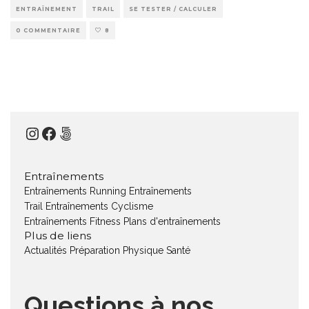
ENTRAÎNEMENT
TRAIL
SE TESTER / CALCULER
0 COMMENTAIRE
8
Instagram
Facebook
500px
Entraînements
Entraînements Running
Entraînements
Trail
Entraînements Cyclisme
Entraînements Fitness
Plans d'entraînements
Plus de liens
Actualités
Préparation Physique
Santé
Questions à nos