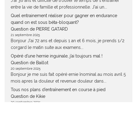
J'ai 36 ans et difficile de trouver le temps de s'entrainer
entre la vie de famille et professionnelle. J'ai un...
Quel entrainement réaliser pour gagner en endurance
quand on est sous béta-bloquant?
Question de PIERRE GATARD
21 septembre 2025
Bonjour J'ai 72 ans et depuis 1 an et 6 mois, je prends 1/2
corgard le matin suite aux examens...
Opéré d’une hernie inguinale, j’ai toujours mal !
Question de Baillot
20 septembre 2025
Bonjour je me suis fait opéré ernie înominal au mois avril 5
mois apres la douleur et revenue douleur dans...
Tous nos plans d’entraînement en course à pied
Question de Kikie
20 septembre 2025
Bonjour, Je viens de suivre votre plan d!entrainement,
pour 5kms... J'ai augmenté, ma VMA !! J'ai une semaine
d'avance ,...