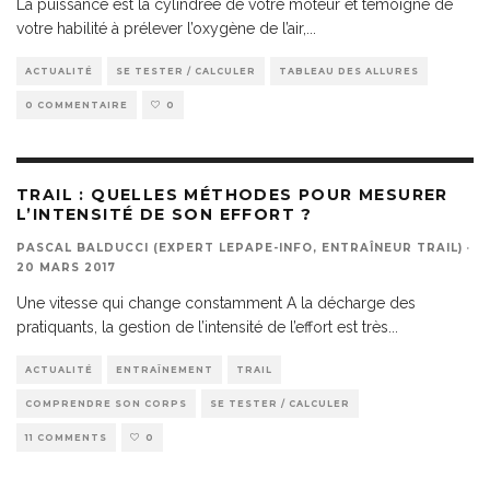
La puissance est la cylindrée de votre moteur et témoigne de
votre habilité à prélever l’oxygène de l’air,
...
ACTUALITÉ
SE TESTER / CALCULER
TABLEAU DES ALLURES
0 COMMENTAIRE
0
TRAIL : QUELLES MÉTHODES POUR MESURER
L’INTENSITÉ DE SON EFFORT ?
PASCAL BALDUCCI (EXPERT LEPAPE-INFO, ENTRAÎNEUR TRAIL)
·
20 MARS 2017
Une vitesse qui change constamment A la décharge des
pratiquants, la gestion de l’intensité de l’effort est très
...
ACTUALITÉ
ENTRAÎNEMENT
TRAIL
COMPRENDRE SON CORPS
SE TESTER / CALCULER
11 COMMENTS
0