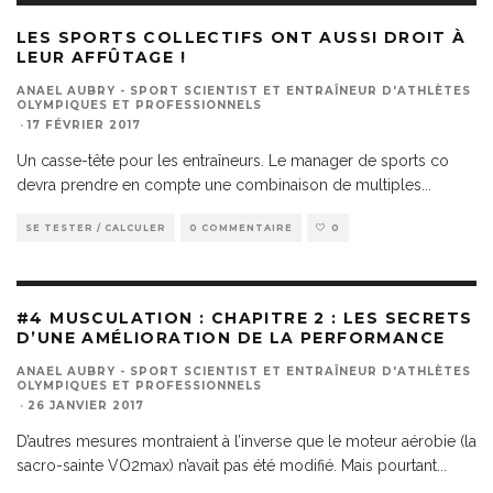
LES SPORTS COLLECTIFS ONT AUSSI DROIT À
LEUR AFFÛTAGE !
ANAEL AUBRY - SPORT SCIENTIST ET ENTRAÎNEUR D'ATHLÈTES
OLYMPIQUES ET PROFESSIONNELS
·
17 FÉVRIER 2017
Un casse-tête pour les entraîneurs. Le manager de sports co
devra prendre en compte une combinaison de multiples
...
SE TESTER / CALCULER
0 COMMENTAIRE
0
#4 MUSCULATION : CHAPITRE 2 : LES SECRETS
D’UNE AMÉLIORATION DE LA PERFORMANCE
ANAEL AUBRY - SPORT SCIENTIST ET ENTRAÎNEUR D'ATHLÈTES
OLYMPIQUES ET PROFESSIONNELS
·
26 JANVIER 2017
D’autres mesures montraient à l’inverse que le moteur aérobie (la
sacro-sainte VO2max) n’avait pas été modifié. Mais pourtant
...