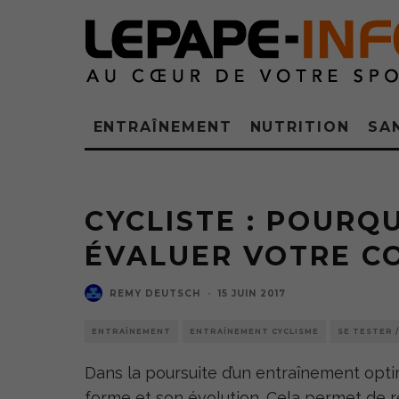
ENTRAÎNEMENT
NUTRITION
SA
CYCLISTE : POURQ
ÉVALUER VOTRE C
REMY DEUTSCH
·
15 JUIN 2017
ENTRAÎNEMENT
ENTRAÎNEMENT CYCLISME
SE TESTER 
Dans la poursuite d’un entraînement optim
forme et son évolution. Cela permet de 