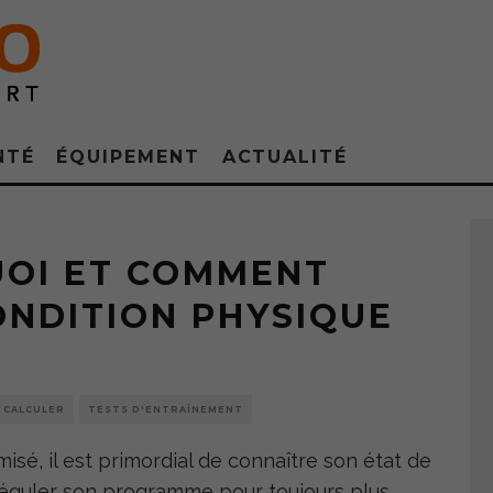
NTÉ
ÉQUIPEMENT
ACTUALITÉ
Source - Fotolia
UOI ET COMMENT
ONDITION PHYSIQUE
/ CALCULER
TESTS D'ENTRAÎNEMENT
isé, il est primordial de connaître son état de
réguler son programme pour toujours plus