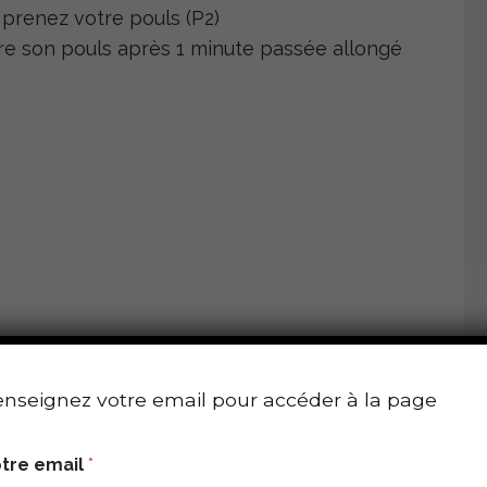
prenez votre pouls (P2)
e son pouls après 1 minute passée allongé
nseignez votre email pour accéder à la page
Source – Fotolia
tre email
*