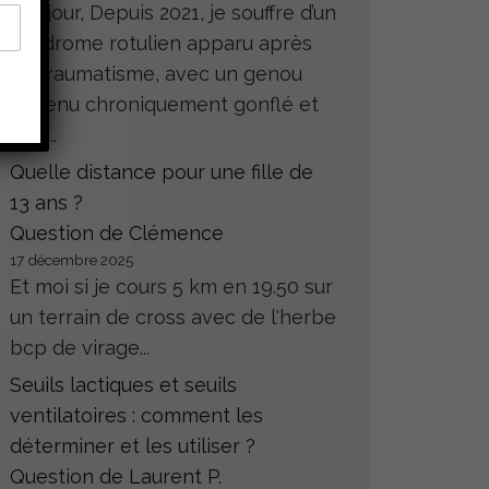
Bonjour, Depuis 2021, je souffre d’un
syndrome rotulien apparu après
un traumatisme, avec un genou
devenu chroniquement gonflé et
très...
Quelle distance pour une fille de
13 ans ?
Question de Clémence
17 décembre 2025
Et moi si je cours 5 km en 19.50 sur
un terrain de cross avec de l'herbe
bcp de virage...
Seuils lactiques et seuils
ventilatoires : comment les
déterminer et les utiliser ?
Question de Laurent P.