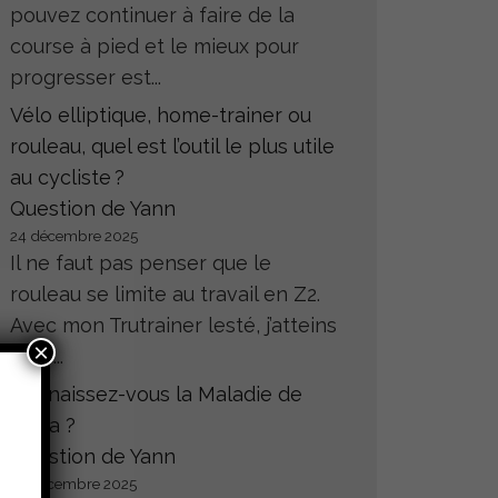
pouvez continuer à faire de la
course à pied et le mieux pour
progresser est...
Vélo elliptique, home-trainer ou
rouleau, quel est l’outil le plus utile
au cycliste ?
Question de Yann
24 décembre 2025
Il ne faut pas penser que le
rouleau se limite au travail en Z2.
Avec mon Trutrainer lesté, j’atteins
×
sans...
Connaissez-vous la Maladie de
Hoffa ?
Question de Yann
23 décembre 2025