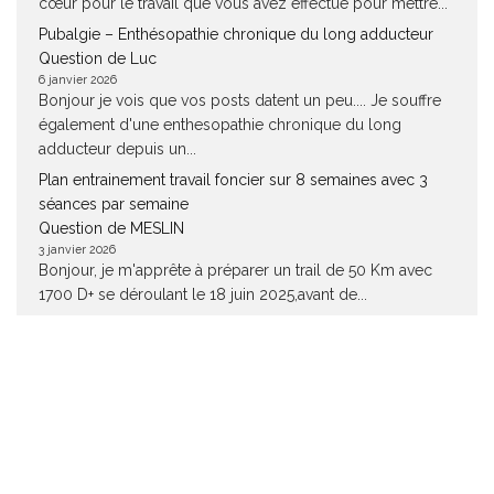
cœur pour le travail que vous avez effectué pour mettre...
Pubalgie – Enthésopathie chronique du long adducteur
Question de Luc
6 janvier 2026
Bonjour je vois que vos posts datent un peu.... Je souffre
également d'une enthesopathie chronique du long
adducteur depuis un...
Plan entrainement travail foncier sur 8 semaines avec 3
séances par semaine
Question de MESLIN
3 janvier 2026
Bonjour, je m'apprête à préparer un trail de 50 Km avec
1700 D+ se déroulant le 18 juin 2025,avant de...
Le lien mystérieux entre VO2 Max et cerveau !
Question de Nicolas Lagier
2 janvier 2026
Bonjour. Ceci est très très intéressant. Je trouverais bien
que vous laissiez le lien vers les études que vous citez....
Quelle distance pour une fille de 13 ans ?
Question de Jean Claude Vollmer
24 décembre 2025