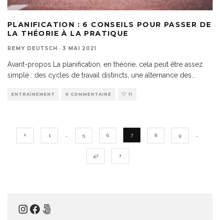
PLANIFICATION : 6 CONSEILS POUR PASSER DE
LA THÉORIE À LA PRATIQUE
REMY DEUTSCH
·
3 MAI 2021
Avant-propos La planification, en théorie, cela peut être assez
simple : des cycles de travail distincts, une alternance des
...
ENTRAÎNEMENT
0 COMMENTAIRE
11
1
…
5
6
7
8
9
…
47
Instagram
Facebook
500px