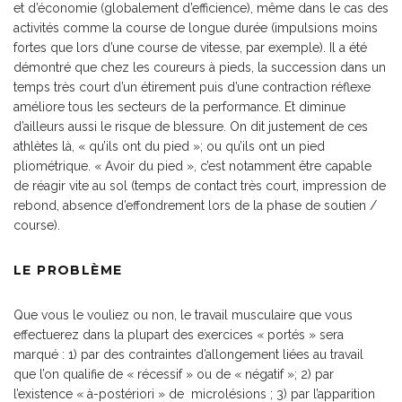
et d’économie (globalement d’efficience), même dans le cas des
activités comme la course de longue durée (impulsions moins
fortes que lors d’une course de vitesse, par exemple). Il a été
démontré que chez les coureurs à pieds, la succession dans un
temps très court d’un étirement puis d’une contraction réflexe
améliore tous les secteurs de la performance. Et diminue
d’ailleurs aussi le risque de blessure. On dit justement de ces
athlètes là, « qu’ils ont du pied »; ou qu’ils ont un pied
pliométrique. « Avoir du pied », c’est notamment être capable
de réagir vite au sol (temps de contact très court, impression de
rebond, absence d’effondrement lors de la phase de soutien /
course).
LE PROBLÈME
Que vous le vouliez ou non, le travail musculaire que vous
effectuerez dans la plupart des exercices « portés » sera
marqué : 1) par des contraintes d’allongement liées au travail
que l’on qualifie de « récessif » ou de « négatif »; 2) par
l’existence « à-postériori » de microlésions ; 3) par l’apparition