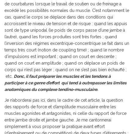
de courbatures lorsque le travail de soutien ou de freinage a
excédé les possibilités normales du muscle. C’est notamment le
cas, quand le corps se déplace dans des conditions qui
accroissent le niveau de tension et de risque : quand les appuis
sont de type unipodal (le poids de corps passe d’une jambe à
l’autre), quand les forces produites sont très fortes ; quand
l’inversion des régimes excentrique-concentrique se fait dans un
temps très court (notion de coupling time) ; quand le nombre
d’impulsions est important ; quand on court en descente ;
quand on court en amplitude ; quand on déplace un poids de
corps qui n’est pas léger ; quand on ne s’est pas bien échauffé ;
etc.
Donc, il faut préparer les muscles et les tendons à
participer à ce genre d’effort qui tend à outrepasser les limites
anatomiques du complexe tendino-musculaire.
Je n’aborderai pas ici, dans le cadre de cet article, la question
des rapports de force et d’amplitude musculaire entre les
muscles agonistes et antagonistes, ni celle du rapport de force
entre jambe droite et jambe gauche. Je me cantonnerai
simplement à vous proposer la pratique avant effort
(d’entraînement ou de compétition) de deux types d’étirements :