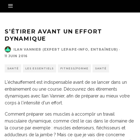
S’ÉTIRER AVANT UN EFFORT
DYNAMIQUE
ILAN VANNIER (EXPERT LEPAPE-INFO, ENTRAÎNEUR)
·
11 JUIN 2016
SANTÉ
LES ESSENTIELS
FITNESS/FORME
SANTÉ
L'échauffement est indispensable avant de se lancer dans un
entrainement ou une course. Découvrez des étirements
dynamiques avec Ilan Vannier, afin de préparer au mieux votre
corps à l'intensité d'un effort.
Comment préparer ses muscles à accomplir un travail
musculaire dynamique, comme c’est le cas dans le domaine de
la course par exemple : muscles extenseurs, fléchisseurs et
adducteurs de la jambe ? Mais ce que je vais dire concerne