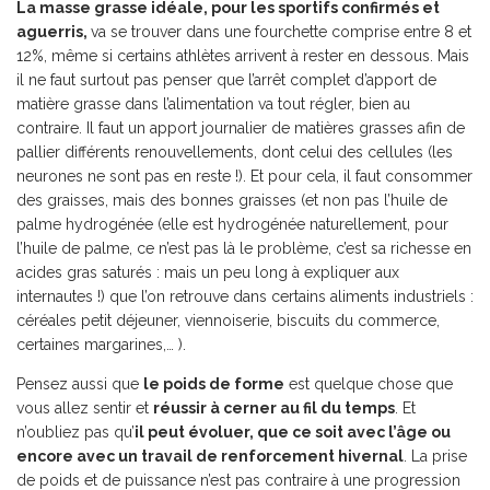
La masse grasse idéale, pour les sportifs confirmés et
aguerris,
va se trouver dans une fourchette comprise entre 8 et
12%, même si certains athlètes arrivent à rester en dessous. Mais
il ne faut surtout pas penser que l’arrêt complet d’apport de
matière grasse dans l’alimentation va tout régler, bien au
contraire. Il faut un apport journalier de matières grasses afin de
pallier différents renouvellements, dont celui des cellules (les
neurones ne sont pas en reste !). Et pour cela, il faut consommer
des graisses, mais des bonnes graisses (et non pas l’huile de
palme hydrogénée (elle est hydrogénée naturellement, pour
l’huile de palme, ce n’est pas là le problème, c’est sa richesse en
acides gras saturés : mais un peu long à expliquer aux
internautes !) que l’on retrouve dans certains aliments industriels :
céréales petit déjeuner, viennoiserie, biscuits du commerce,
certaines margarines,… ).
Pensez aussi que
le poids de forme
est quelque chose que
vous allez sentir et
réussir à cerner au fil du temps
. Et
n’oubliez pas qu’
il peut évoluer, que ce soit avec l’âge ou
encore avec un travail de renforcement hivernal
. La prise
de poids et de puissance n’est pas contraire à une progression