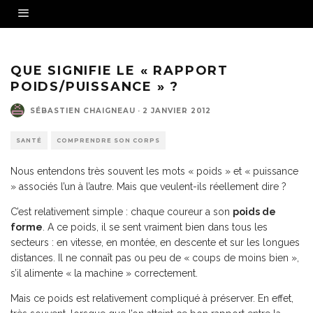
QUE SIGNIFIE LE « RAPPORT
POIDS/PUISSANCE » ?
SÉBASTIEN CHAIGNEAU
·
2 JANVIER 2012
SANTÉ
COMPRENDRE SON CORPS
Nous entendons très souvent les mots « poids » et « puissance
» associés l’un à l’autre. Mais que veulent-ils réellement dire ?
C’est relativement simple : chaque coureur a son
poids de
forme
. A ce poids, il se sent vraiment bien dans tous les
secteurs : en vitesse, en montée, en descente et sur les longues
distances. Il ne connaît pas ou peu de « coups de moins bien »,
s’il alimente « la machine » correctement.
Mais ce poids est relativement compliqué à préserver. En effet,