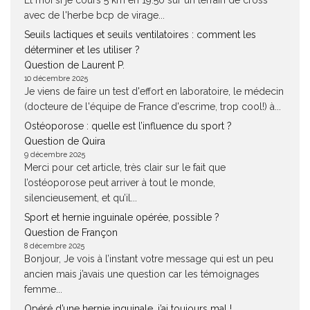
Et moi si je cours 5 km en 19.50 sur un terrain de cross
avec de l'herbe bcp de virage...
Seuils lactiques et seuils ventilatoires : comment les
déterminer et les utiliser ?
Question de Laurent P.
10 décembre 2025
Je viens de faire un test d'effort en laboratoire, le médecin
(docteure de l'équipe de France d'escrime, trop cool!) à...
Ostéoporose : quelle est l’influence du sport ?
Question de Quira
9 décembre 2025
Merci pour cet article, très clair sur le fait que
l’ostéoporose peut arriver à tout le monde,
silencieusement, et qu’il...
Sport et hernie inguinale opérée, possible ?
Question de Françon
8 décembre 2025
Bonjour, Je vois à l’instant votre message qui est un peu
ancien mais j’avais une question car les témoignages
femme...
Opéré d’une hernie inguinale, j’ai toujours mal !