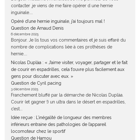
contacter ,je viens de me faire opérer d une hernie
inguinale....
Opéré d’une hernie inguinale, j’ai toujours mal !
Question de Arnaud Denis
6 décembre 2025
Bonjour. Je lis tous vos commentaires et je suis effaré du
nombre de complications liée à ces prothèses de
hernie....
Nicolas Duplàa : « J’aime visiter, voyager, partager et le fait
de courir en espadrilles, cela t’ouvre plus facilement aux
gens pour discuter avec eux. »
Question de Cyril pacing
3 décembre 2025
Franchement bluffé par la démarche de Nicolas Duplàa.
Courir (et gagner !) un ultra dans le désert en espadrilles,
c’est...
Idée reçue : L’inégalité de longueur des membres
inférieurs entraine des pathologies de l’appareil
locomoteur chez le sportif
Question de Hamou