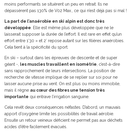
moins performants se situèrent un peu en retrait. Ils ne
dépassèrent pas 130% de V02 Max., ce qui n’est déjà pas si mal !
La part de l’anaérobie en ski alpin est donc très
développée
. Elle est même plus développée que ne le
laisserait supposer la durée de l’effort. Il est rare en effet qu’un
effort entre 1’30 » et 2′ repose autant sur les filières anaérobies.
Cela tient à la spécificité du sport.
En ski – surtout dans les épreuves de descente et de super
géant -,
les muscles travaillent en isométrie
, c’est-à-dire
sans rapprochement de leurs intersections. La position de
recherche de vitesse implique de se replier sur soi pour ne
laisser aucune prise au vent. On est plus ou moins immobile,
mais il règne
au cœur des fibres une tension très
importante
qui entrave l’irrigation sanguine.
Cela revêt deux conséquences néfastes. D’abord, un mauvais
apport d’oxygène limite les possibilités de travail aérobie.
Ensuite un retour veineux déficient ne permet pas aux déchets
acides d’être facilement évacués.