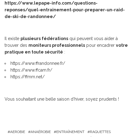
https://www.lepape-info.com/questions-
reponses/quel-entrainement-pour-preparer-un-raid-
de-ski-de-randonnee/
Il existe
plusieurs fédérations
qui peuvent vous aider à
trouver des
moniteurs professionnels
pour encadrer
votre
pratique en toute sécurité
:
https://www.ffrandonnee.fr/
https://www.ffcam.fr/
https://ffmm.net/
Vous souhaitant une belle saison d’hiver, soyez prudents !
AEROBIE
ANAÉROBIE
ENTRAÎNEMENT
RAQUETTES