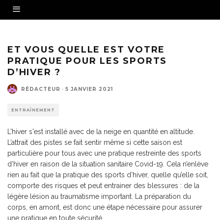
Crédit photo : Isabelle Bourrin, domaine de ski de fond la Vattay
ET VOUS QUELLE EST VOTRE
PRATIQUE POUR LES SPORTS
D’HIVER ?
RÉDACTEUR
·
5 JANVIER 2021
ENTRAÎNEMENT
L’hiver s'est installé avec de la neige en quantité en altitude.
L’attrait des pistes se fait sentir même si cette saison est
particulière pour tous avec une pratique restreinte des sports
d’hiver en raison de la situation sanitaire Covid-19. Cela n’enlève
rien au fait que la pratique des sports d’hiver, quelle qu’elle soit,
comporte des risques et peut entrainer des blessures : de la
légère lésion au traumatisme important. La préparation du
corps, en amont, est donc une étape nécessaire pour assurer
une pratique en toute sécurité.