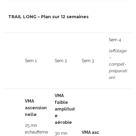
TRAIL LONG – Plan sur 12 semaines
Sem 4
(affûtage
–
Sem 1
Sem 2
Sem 3
compét-
préparati
on)
VMA
VMA
faible
ascension
amplitud
nelle
e
aérobie
25 mn
échauffeme
VMA asc
30 mn