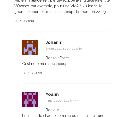
faible amplitude aérobie développe avantageusement le
VO2max. par exemple, pour une VMA à 20 km/h, le
300m se court en 1min, et la récup de 100m en 22-23s.
RÉPONDRE
Johann
6 juin 2021 à 20 h 10 min
Bonsoir Pascal,
C’est noté merci beaucoup!
RÉPONDRE
Yoann
5 mars 2023 à 12 h 57 min
Bonjour.
Le jour 1 de chaque semaine du plan est le Lundi