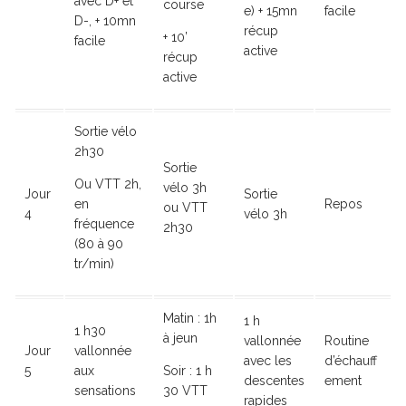
avec D+ et
course
e) + 15mn
facile
D-, + 10mn
récup
+ 10’
facile
active
récup
active
Sortie vélo
2h30
Sortie
Ou VTT 2h,
vélo 3h
Jour
Sortie
en
Repos
ou VTT
4
vélo 3h
fréquence
2h30
(80 à 90
tr/min)
Matin : 1h
1 h
1 h30
à jeun
vallonnée
Routine
Jour
vallonnée
avec les
d’échauff
5
aux
Soir : 1 h
descentes
ement
sensations
30 VTT
rapides