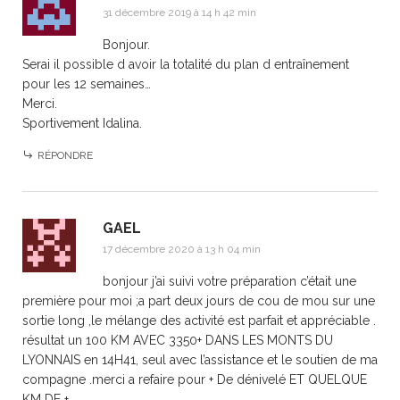
31 décembre 2019 à 14 h 42 min
Bonjour.
Serai il possible d avoir la totalité du plan d entraînement
pour les 12 semaines…
Merci.
Sportivement Idalina.
RÉPONDRE
GAEL
17 décembre 2020 à 13 h 04 min
bonjour j’ai suivi votre préparation c’était une
première pour moi ;a part deux jours de cou de mou sur une
sortie long ,le mélange des activité est parfait et appréciable .
résultat un 100 KM AVEC 3350+ DANS LES MONTS DU
LYONNAIS en 14H41, seul avec l’assistance et le soutien de ma
compagne .merci a refaire pour + De dénivelé ET QUELQUE
KM DE +