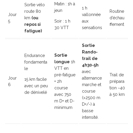
Matin : 1h à
Sortie vélo
1 h
jeun
route 80
Routine
Jour
vallonnée
km
(ou
d’échau
5
Soir : 1 h
aux
repos si
ffement
30 VTT
sensations
fatigue)
Sortie
Rando-
Sortie
Endurance
trail de
longue
1h
fondamenta
4h30-5h
VTT en
le
avec
pré-fatigue
Trail de
Jour
alternance
15 km facile
+ 2h
prépara
6
marche et
avec un peu
course
tion ~40
course
de dénivelé
avec 750
à 50 km
(>2500 m
m D+ et D-
D+/-) à
minimum
basse
intensité.