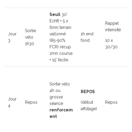
Seuil
30’
Echft + 5 x
Rappel
6mn terrain
intensité
Sortie
Jour
vallonné
1h end
vélo
3
(85-90%
fond
10 x
1h30
FCR) récup
30/30
2mn course
+ 15’ facile.
Sortie vélo
4h ou
REPOS
grosse
Jour
Repos
(début
Repos
séance
4
affûtage)
renforcem
ent