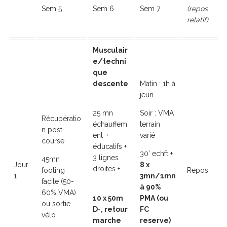
Sem 5
Sem 6
Sem 7
(repos
relatif)
Musculair
e/techni
que
descente
Matin : 1h à
jeun
25 mn
Soir : VMA
Récupératio
échauffem
terrain
n post-
ent
+
varié
course
éducatifs +
30’ echft +
3 lignes
45mn
Jour
8 x
droites +
footing
Repos
1
3mn/1mn
facile (50-
à 90%
60% VMA)
10 x 50m
PMA (ou
ou sortie
D-, retour
FC
vélo
marche
reserve)