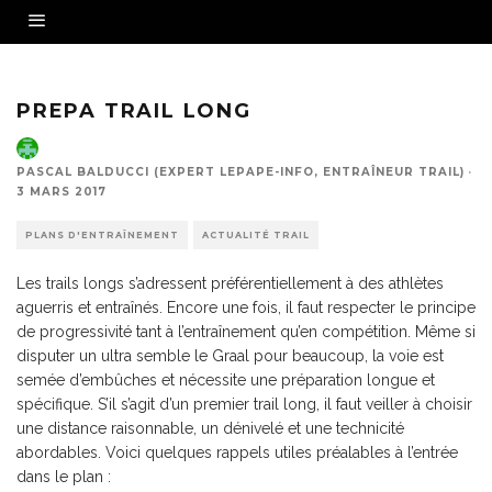
PREPA TRAIL LONG
PASCAL BALDUCCI (EXPERT LEPAPE-INFO, ENTRAÎNEUR TRAIL)
·
3 MARS 2017
PLANS D'ENTRAÎNEMENT
ACTUALITÉ TRAIL
Les trails longs s’adressent préférentiellement à des athlètes
aguerris et entraînés. Encore une fois, il faut respecter le principe
de progressivité tant à l’entraînement qu’en compétition. Même si
disputer un ultra semble le Graal pour beaucoup, la voie est
semée d’embûches et nécessite une préparation longue et
spécifique. S’il s’agit d’un premier trail long, il faut veiller à choisir
une distance raisonnable, un dénivelé et une technicité
abordables. Voici quelques rappels utiles préalables à l’entrée
dans le plan :