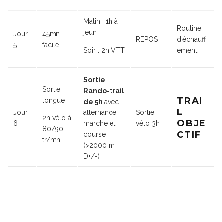
Matin : 1h à
Routine
jeun
Jour
45mn
REPOS
d’échauff
5
facile
Soir : 2h VTT
ement
Sortie
Sortie
Rando-trail
TRAI
longue
de 5h
avec
L
Jour
alternance
Sortie
2h vélo à
OBJE
6
marche et
vélo 3h
80/90
CTIF
course
tr/mn
(>2000 m
D+/-)