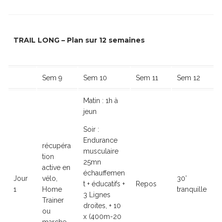
TRAIL LONG – Plan sur 12 semaines
Sem 9
Sem 10
Sem 11
Sem 12
Matin : 1h à
jeun
Soir :
Endurance
récupéra
musculaire
tion
25mn
active en
échauffemen
Jour
vélo,
30’
t + éducatifs +
Repos
1
Home
tranquille
3 Lignes
Trainer
droites, + 10
ou
x (400m-20