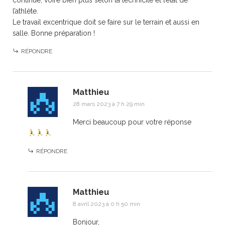
continue, voire bien plus selon la technicité et l’état de
l’athlète.
Le travail excentrique doit se faire sur le terrain et aussi en
salle. Bonne préparation !
RÉPONDRE
Matthieu
28 mars 2023 à 7 h 29 min
Merci beaucoup pour votre réponse
RÉPONDRE
Matthieu
8 avril 2023 à 0 h 50 min
Bonjour,