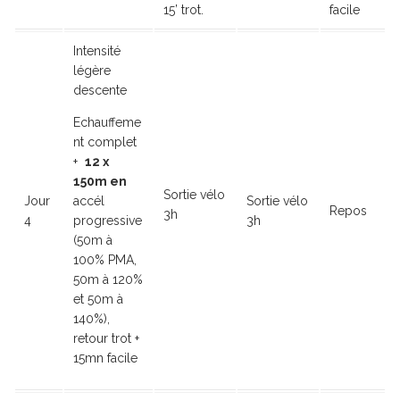
15’ trot.
facile
Intensité
légère
descente
Echauffeme
nt complet
+
12 x
150m en
Sortie vélo
Jour
accél
Sortie vélo
Repos
3h
4
progressive
3h
(50m à
100% PMA,
50m à 120%
et 50m à
140%),
retour trot +
15mn facile