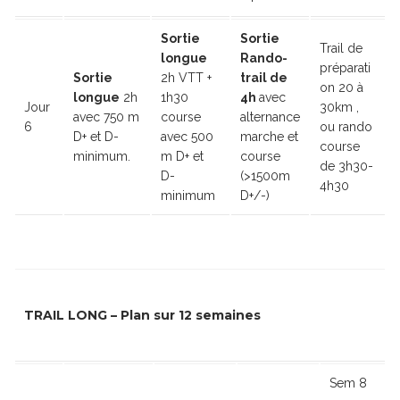
Sortie
Sortie
Trail de
longue
Rando-
préparati
Sortie
2h VTT +
trail de
on 20 à
longue
2h
1h30
4h
avec
Jour
30km ,
avec 750 m
course
alternance
6
ou rando
D+ et D-
avec 500
marche et
course
minimum.
m D+ et
course
de 3h30-
D-
(>1500m
4h30
minimum
D+/-)
TRAIL LONG – Plan sur 12 semaines
Sem 8