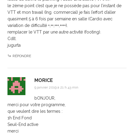
le 2ème point c’est que je ne possède pas pour l’instant de
VTT et mon travail (Ing. commercial) je fais l’effort d’aller
quasiment 5 à 6 fois par semaine en salle (Cardio avec
variation de difficulté +,++,+++,++++).
remplacer le VTT par une autre activité (footing).
Cdlt.
jugurta
RÉPONDRE
MORICE
9 janvier 2019 à 21 h 43 min
bONJOUR,
merci pour votre programme,
que veulent dire les termes :
1h End Fond
Seuil-End active
merci