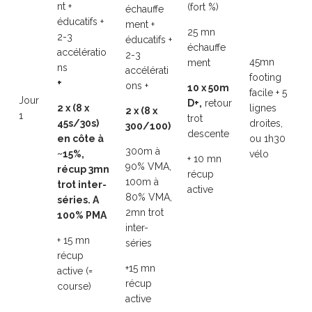
nt +
(fort %)
échauffe
éducatifs +
ment +
25 mn
2-3
éducatifs +
échauffe
accélératio
2-3
45mn
ment
ns
accélérati
footing
+
ons +
10 x 50m
facile + 5
Jour
D+,
retour
2 x (8 x
lignes
2 x (8 x
1
trot
45s/30s)
droites,
300/100)
descente
en côte à
ou 1h30
300m à
~15%,
vélo
+ 10 mn
90% VMA,
récup 3mn
récup
100m à
trot inter-
active
80% VMA,
séries. A
2mn trot
100% PMA
inter-
+ 15 mn
séries
récup
+15 mn
active (=
récup
course)
active