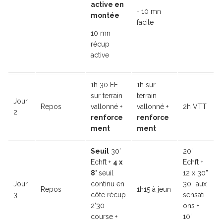
active en
+ 10 mn
montée
facile
10 mn
récup
active
1h 30 EF
1h sur
sur terrain
terrain
Jour
Repos
vallonné +
vallonné +
2h VTT
2
renforce
renforce
ment
ment
Seuil
30’
20’
Echft +
4 x
Echft +
8’
seuil
12 x 30”
Jour
continu en
30” aux
Repos
1h15 à jeun
3
côte récup
sensati
2’30
ons +
course +
10’