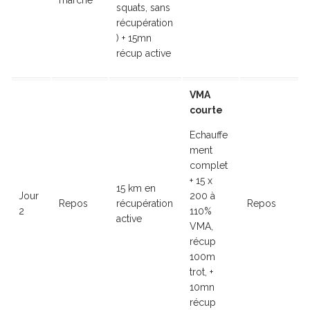
marche
squats, sans
récupération
) + 15mn
récup active
VMA
courte
Echauffe
ment
complet
+ 15 x
15 km en
Jour
200 à
Repos
récupération
Repos
2
110%
active
VMA,
récup
100m
trot, +
10mn
récup