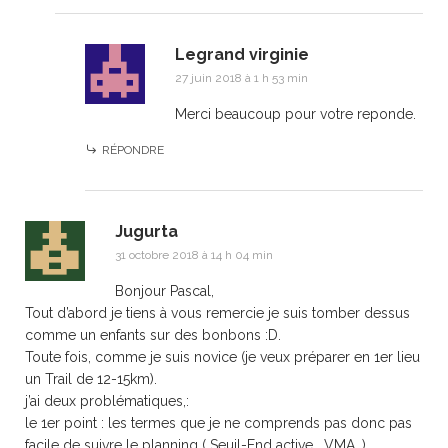
Legrand virginie
27 juin 2018 à 1 h 53 min
Merci beaucoup pour votre reponde.
RÉPONDRE
Jugurta
31 octobre 2018 à 14 h 04 min
Bonjour Pascal,
Tout d’abord je tiens à vous remercie je suis tomber dessus
comme un enfants sur des bonbons :D.
Toute fois, comme je suis novice (je veux préparer en 1er lieu
un Trail de 12-15km).
j’ai deux problématiques,:
le 1er point : les termes que je ne comprends pas donc pas
facile de suivre le planning ( Seuil-End active , VMA…).