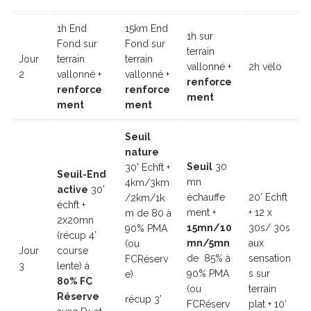
1h End
15km End
1h sur
Fond sur
Fond sur
terrain
Jour
terrain
terrain
vallonné +
2h vélo
2
vallonné +
vallonné +
renforce
renforce
renforce
ment
ment
ment
Seuil
nature
Seuil
30
30’ Echft +
Seuil-End
mn
4km/3km
active
30’
échauffe
20’ Echft
/2km/1k
échft +
ment +
+ 12 x
m de 80 à
2x20mn
15mn/10
30s/ 30s
90% PMA
(récup 4’
mn/5mn
aux
(ou
Jour
course
de 85% à
sensation
FCRéserv
3
lente) à
90% PMA
s sur
e)
80% FC
(ou
terrain
Réserve
récup 3’
FCRéserv
plat + 10’