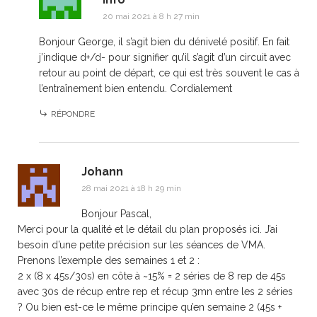
20 mai 2021 à 8 h 27 min
Bonjour George, il s’agit bien du dénivelé positif. En fait
j’indique d+/d- pour signifier qu’il s’agit d’un circuit avec
retour au point de départ, ce qui est très souvent le cas à
l’entraînement bien entendu. Cordialement
RÉPONDRE
Johann
28 mai 2021 à 18 h 29 min
Bonjour Pascal,
Merci pour la qualité et le détail du plan proposés ici. J’ai
besoin d’une petite précision sur les séances de VMA.
Prenons l’exemple des semaines 1 et 2 :
2 x (8 x 45s/30s) en côte à ~15% = 2 séries de 8 rep de 45s
avec 30s de récup entre rep et récup 3mn entre les 2 séries
? Ou bien est-ce le même principe qu’en semaine 2 (45s +