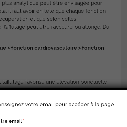
plus analytique peut être envisagée pour
ela, il faut avoir en tête que chaque fonction
écupération et que selon celles
 l’affûtage peut être raccourci ou allongé. Du
ue > fonction cardiovasculaire > fonction
 l’affûtage favorise une élévation ponctuelle
 réduire la fréquence cardiaque au repos et à
 être croisé aux autres indices (débit sudoral,
nseignez votre email pour accéder à la page
fort digestif…) pour estimer le moment
inante cardiaque (ex : 10 km course à pied).
tre email
*