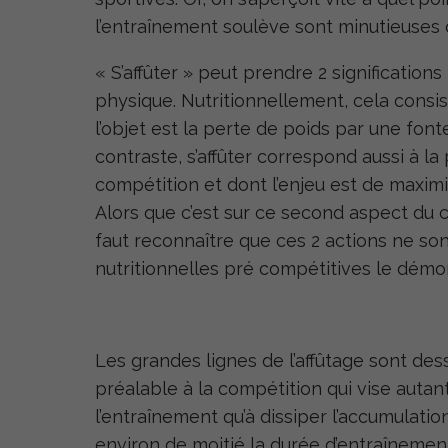
l’entraînement soulève sont minutieuses 
« S’affûter » peut prendre 2 signification
physique. Nutritionnellement, cela consi
l’objet est la perte de poids par une fon
contraste, s’affûter correspond aussi à
la
compétition et dont l’enjeu est de maximis
Alors que c’est sur ce second aspect du c
faut reconnaître que ces 2 actions ne sont
nutritionnelles pré compétitives le démo
Les grandes lignes de l’affûtage sont de
préalable à la compétition qui vise autan
l’entraînement qu’à dissiper l’accumulati
environ de moitié la durée d’entraîneme