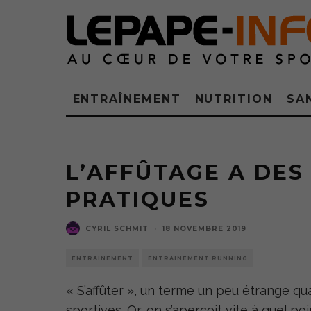
ENTRAÎNEMENT
NUTRITION
SA
L’AFFÛTAGE A DES
PRATIQUES
CYRIL SCHMIT
·
18 NOVEMBRE 2019
ENTRAÎNEMENT
ENTRAÎNEMENT RUNNING
« S’affûter », un terme un peu étrange q
sportives. Or, on s’aperçoit vite à quel p