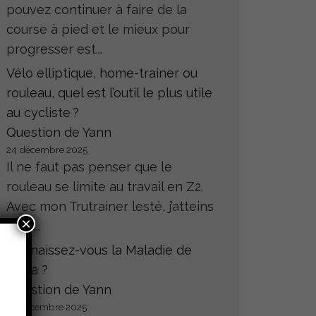
pouvez continuer à faire de la
course à pied et le mieux pour
progresser est...
Vélo elliptique, home-trainer ou
rouleau, quel est l’outil le plus utile
au cycliste ?
Question de Yann
24 décembre 2025
Il ne faut pas penser que le
rouleau se limite au travail en Z2.
Avec mon Trutrainer lesté, j’atteins
×
sans...
Connaissez-vous la Maladie de
Hoffa ?
Question de Yann
23 décembre 2025