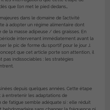
dès que l’on met le pied dedans…
s majeures dans le domaine de l’activité
ste à adopter un régime alimentaire dont
te de la masse adipeuse / des graisses. En
 période intervenant immédiatement avant la
er le pic de forme du sportif pour le jour J
.
oncept que cet article porte son attention, il
 pas indissociables : les stratégies
ntrent.
ssinées depuis quelques années. Cette étape
t à entretenir les adaptations de
on de fatigue semble adéquate si :
elle réduit
nt hebdomadaire sans changer la fréquence ni