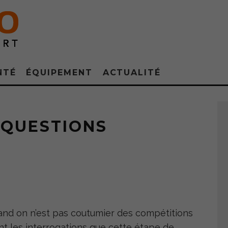
NTÉ
ÉQUIPEMENT
ACTUALITÉ
 QUESTIONS
uand on n’est pas coutumier des compétitions
oint les interrogations que cette étape de