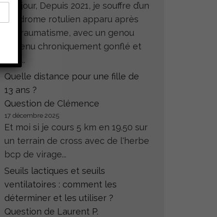
Bonjour, Depuis 2021, je souffre d’un
syndrome rotulien apparu après
un traumatisme, avec un genou
devenu chroniquement gonflé et
très...
Quelle distance pour une fille de
13 ans ?
Question de Clémence
17 décembre 2025
Et moi si je cours 5 km en 19.50 sur
un terrain de cross avec de l'herbe
bcp de virage...
Seuils lactiques et seuils
ventilatoires : comment les
déterminer et les utiliser ?
Question de Laurent P.