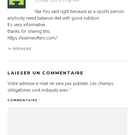
21 juillet 2020 à 7 h 58 min
Yaa You said right because as a sports person
anybody need balance diet with good nutrition.
It.s very informative..
thanks for sharing this,
https://askmeoffers.com/
RÉPONDRE
LAISSER UN COMMENTAIRE
Votre adresse e-mail ne sera pas publiée.
Les champs
obligatoires sont indiqués avec
*
COMMENTAIRE
*