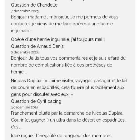
Question de Chandelle
7 décembre 2025
Bonjour madame , monsieur, Je me permets de vous
contacter ,je viens de me faire opérer d une hernie
inguinale....
Opéré d’une hernie inguinale, j’ai toujours mal !
Question de Arnaud Denis
6 décembre 2025
Bonjour. Je lis tous vos commentaires et je suis effaré du
nombre de complications liée à ces prothèses de
hernie....
Nicolas Duplàa : « J’aime visiter, voyager, partager et le fait
de courir en espadrilles, cela t’ouvre plus facilement aux
gens pour discuter avec eux. »
Question de Cyril pacing
3 décembre 2025
Franchement bluffé par la démarche de Nicolas Duplàa.
Courir (et gagner !) un ultra dans le désert en espadrilles,
c’est...
Idée reçue : L’inégalité de longueur des membres