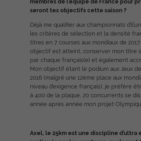
membres de l’équipe de France pour pr
seront tes objectifs cette saison ?
Déjà me qualifier aux championnats d’Eu
les critères de sélection et la densité fr
titres en 7 courses aux mondiaux de 2017 
objectif est atteint, conserver mon titre 
par chaque français(e) et également accro
Mon objectif étant le podium aux Jeux de 
2016 (malgré une 12
ème
place aux mondia
niveau d’exigence français), je préfère êt
à 400 de la plaque, 20 concurrents se disp
année après année mon projet Olympiqu
Axel, le 25km est une discipline d’ultr