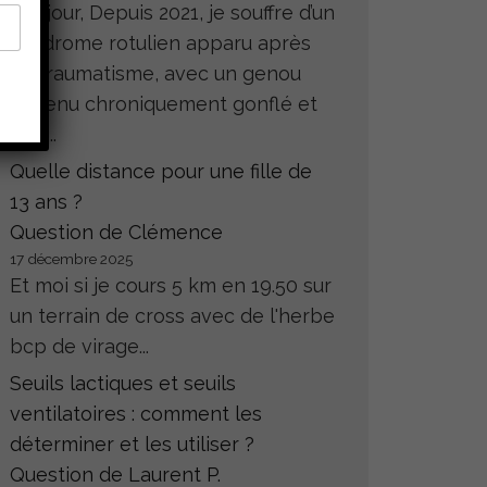
Bonjour, Depuis 2021, je souffre d’un
syndrome rotulien apparu après
un traumatisme, avec un genou
devenu chroniquement gonflé et
très...
Quelle distance pour une fille de
13 ans ?
Question de Clémence
17 décembre 2025
Et moi si je cours 5 km en 19.50 sur
un terrain de cross avec de l'herbe
bcp de virage...
Seuils lactiques et seuils
ventilatoires : comment les
déterminer et les utiliser ?
Question de Laurent P.