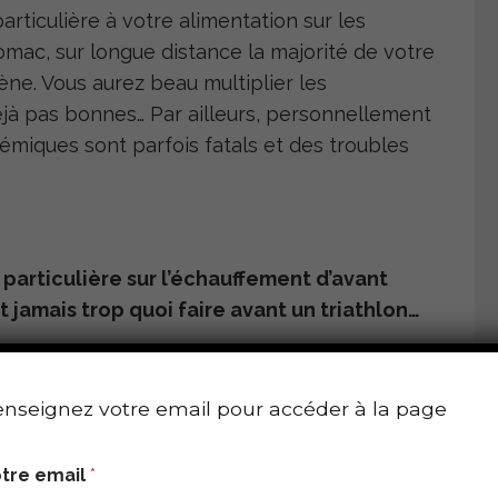
rticulière à votre alimentation sur les
tomac, sur longue distance la majorité de votre
ne. Vous aurez beau multiplier les
déjà pas bonnes… Par ailleurs, personnellement
ycémiques sont parfois fatals et des troubles
particulière sur l’échauffement d’avant
t jamais trop quoi faire avant un triathlon…
l est souvent galvaudé mais pourtant oh
e concernant, comme la plupart de mes
nseignez votre email pour accéder à la page
avant ma course et le réaliser à sec, comme
’utilise des tubes élastiques et certain(e)s de
tre email
*
, dans l’optique de bien débloquer nos