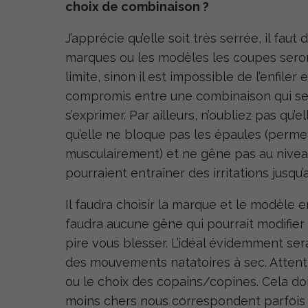
choix de combinaison ?
J’apprécie qu’elle soit très serrée, il faut
marques ou les modèles les coupes seront
limite, sinon il est impossible de l’enfiler 
compromis entre une combinaison qui ser
s’exprimer. Par ailleurs, n’oubliez pas qu’e
qu’elle ne bloque pas les épaules (per
musculairement) et ne gêne pas au nivea
pourraient entraîner des irritations jusqu
Il faudra choisir la marque et le modèle e
faudra aucune gêne qui pourrait modifier
pire vous blesser. L’idéal évidemment sera
des mouvements natatoires à sec. Attentio
ou le choix des copains/copines. Cela do
moins chers nous correspondent parfois 