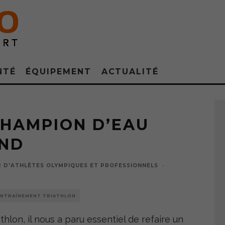
NTÉ
ÉQUIPEMENT
ACTUALITÉ
Crédit photo : S.Kempinare
CHAMPION D’EAU
OND
R D'ATHLÈTES OLYMPIQUES ET PROFESSIONNELS
·
NTRAÎNEMENT TRIATHLON
thlon, il nous a paru essentiel de refaire un