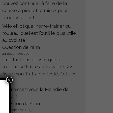
pouvez continuer à faire de la
course à pied et le mieux pour
progresser est...
Vélo elliptique, home-trainer ou
rouleau, quel est l’outil le plus utile
au cycliste ?
Question de Yann
24 décembre 2025
Il ne faut pas penser que le
rouleau se limite au travail en Z2.
Avec mon Trutrainer lesté, j’atteins
×
sans...
Connaissez-vous la Maladie de
Hoffa ?
Question de Yann
23 décembre 2025