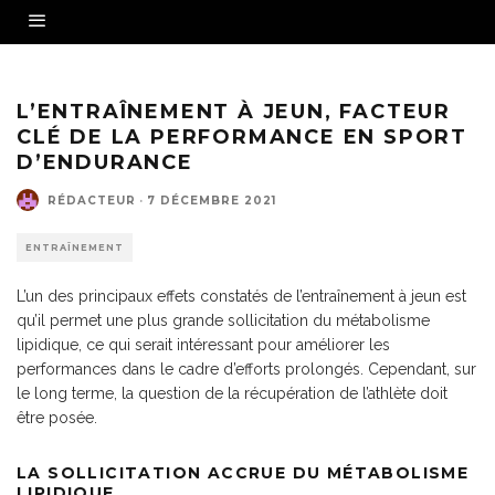
Crédit : Izf - Fotolia
L’ENTRAÎNEMENT À JEUN, FACTEUR
CLÉ DE LA PERFORMANCE EN SPORT
D’ENDURANCE
RÉDACTEUR
·
7 DÉCEMBRE 2021
ENTRAÎNEMENT
L’un des principaux effets constatés de l’entraînement à jeun est
qu’il permet une plus grande sollicitation du métabolisme
lipidique, ce qui serait intéressant pour améliorer les
performances dans le cadre d’efforts prolongés. Cependant, sur
le long terme, la question de la récupération de l’athlète doit
être posée.
LA SOLLICITATION ACCRUE DU MÉTABOLISME
LIPIDIQUE