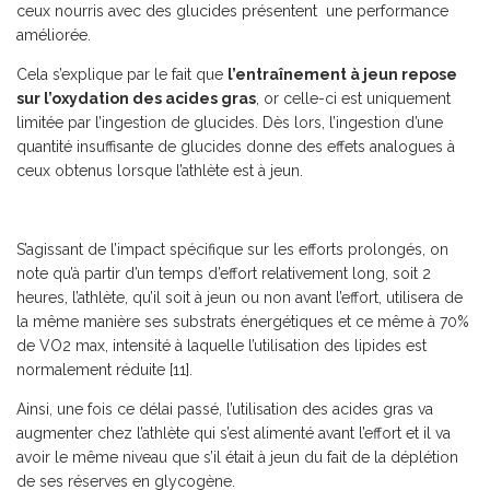
ceux nourris avec des glucides présentent une performance
améliorée.
Cela s’explique par le fait que
l’entraînement à jeun repose
sur l’oxydation des acides gras
, or celle-ci est uniquement
limitée par l’ingestion de glucides. Dès lors, l’ingestion d’une
quantité insuffisante de glucides donne des effets analogues à
ceux obtenus lorsque l’athlète est à jeun.
S’agissant de l’impact spécifique sur les efforts prolongés, on
note qu’à partir d’un temps d’effort relativement long, soit 2
heures, l’athlète, qu’il soit à jeun ou non avant l’effort, utilisera de
la même manière ses substrats énergétiques et ce même à 70%
de VO2 max, intensité à laquelle l’utilisation des lipides est
normalement réduite [11].
Ainsi, une fois ce délai passé, l’utilisation des acides gras va
augmenter chez l’athlète qui s’est alimenté avant l’effort et il va
avoir le même niveau que s’il était à jeun du fait de la déplétion
de ses réserves en glycogène.