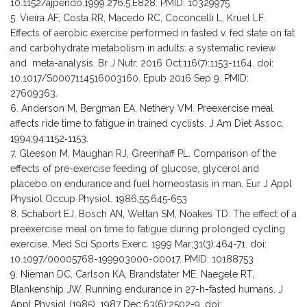
10.1152/ajpendo.1999.276.5.E828. PMID: 10329975
Vieira AF, Costa RR, Macedo RC, Coconcelli L, Kruel LF.
Effects of aerobic exercise performed in fasted v. fed state on fat
and carbohydrate metabolism in adults: a systematic review
and meta-analysis. Br J Nutr. 2016 Oct;116(7):1153-1164. doi:
10.1017/S0007114516003160. Epub 2016 Sep 9. PMID:
27609363.
Anderson M, Bergman EA, Nethery VM. Preexercise meal
affects ride time to fatigue in trained cyclists. J Am Diet Assoc.
1994;94:1152‐1153.
Gleeson M, Maughan RJ, Greenhaff PL. Comparison of the
effects of pre-exercise feeding of glucose, glycerol and
placebo on endurance and fuel homeostasis in man. Eur J Appl
Physiol Occup Physiol. 1986;55:645‐653
Schabort EJ, Bosch AN, Weltan SM, Noakes TD. The effect of a
preexercise meal on time to fatigue during prolonged cycling
exercise. Med Sci Sports Exerc. 1999 Mar;31(3):464-71. doi:
10.1097/00005768-199903000-00017. PMID: 10188753
Nieman DC, Carlson KA, Brandstater ME, Naegele RT,
Blankenship JW. Running endurance in 27-h-fasted humans. J
Appl Physiol (1985). 1987 Dec;63(6):2502-9. doi: