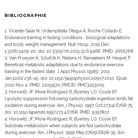
BIBLIOGRAPHIE
Vicente-Salar N, Urdampilleta Otegui A, Roche Collado E.
Endurance training in fasting conditions : biological adaptations
and body weight management. Nutr Hosp. 2015 Dec
1;32(6):2409-20. doi: 10.3305/nh.2015.32.6.9488. PMID: 2666768
Van Proeyen K, Szlufcik K, Nielens H, Ramaekers M, Hespel P.
Beneficial metabolic adaptations due to endurance exercise
training in the fasted state. J Appl Physiol (1985). 2011
Jan;110(1):236-45. doi: 10.1152/japplphysiol.00907.2010. Epub
2010 Nov 4. PMID: 21051570; PMCID: PMC3253005
Horowitz JF, Mora-Rodriguez R, Byerley LO, Coyle EF.
Lipolytic suppression following carbohydrate ingestion limits fat
oxidation during exercise. Am J Physiol. 1997 Oct;273(4):E768-75.
doi: 10.1152/ajpendo.1997.273.4.E768. PMID: 9357807
Horowitz JF, Mora-Rodriguez R, Byerley LO, Coyle EF.
Substrate metabolism when subjects are fed carbohydrate
during exercise. Am J Physiol. 1999 May;276(5):E828-35. doi: