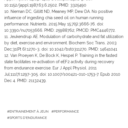
10.1152/jappl.1987.63.6.2502. PMID: 3325490
Nieman DC, Gillitt ND, Meaney MP, Dew DA. No positive
influence of ingesting chia seed oil on human running
performance. Nutrients. 2015 May 15;7(5):3666-76. doi:
10.3390/nu7053666. PMID: 25988762; PMCID: PMC4446772.
Jeukendrup AE. Modulation of carbohydrate and fat utilization
by diet, exercise and environment. Biochem Soc Trans. 2003
Dec;31(Pt 6):1270-3. doi: 10.1042/bst0311270. PMID: 14641041
Van Proeyen K, De Bock K, Hespel P. Training in the fasted
state facilitates re-activation of eEF2 activity during recovery
from endurance exercise. Eur J Appl Physiol. 2011
Jul;111(7):1297-305. doi: 10.1007/s00421-010-1753-7. Epub 2010
Dec 4. PMID: 21132439.
ENTRAINEMENT À JEUN
PERFORMANCE
SPORTS D'ENDURANCE