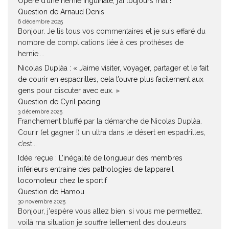
Opéré d’une hernie inguinale, j’ai toujours mal !
Question de Arnaud Denis
6 décembre 2025
Bonjour. Je lis tous vos commentaires et je suis effaré du
nombre de complications liée à ces prothèses de
hernie....
Nicolas Duplàa : « J’aime visiter, voyager, partager et le fait
de courir en espadrilles, cela t’ouvre plus facilement aux
gens pour discuter avec eux. »
Question de Cyril pacing
3 décembre 2025
Franchement bluffé par la démarche de Nicolas Duplàa.
Courir (et gagner !) un ultra dans le désert en espadrilles,
c’est...
Idée reçue : L’inégalité de longueur des membres
inférieurs entraine des pathologies de l’appareil
locomoteur chez le sportif
Question de Hamou
30 novembre 2025
Bonjour, j'espère vous allez bien. si vous me permettez.
voilà ma situation je souffre tellement des douleurs