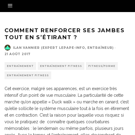
source : woman.thenest.com
COMMENT RENFORCER SES JAMBES
TOUT EN S’ÉTIRANT ?
ILAN VANNIER (EXPERT LEPAPE-INFO, ENTRAÎNEUR)
·
21 AOÛT 2017
ENTRAÎNEMENT
ENTRAÎNEMENT FITNESS
FITNESS/FORME
ENTRAÎNEMENT FITNESS
Cet exercice, malgré ses apparences, est un exercice très
intensif d’un point de vue musculaire. La particularité de cette
marche qu’on appelle « Duck walk » ou marche en canard, c’est
qu’elle sollicite le système musculaire tout à la fois en étirement
et en contraction. C’est la raison pour laquelle vous risquez si
vous le pratiquez de connaître quelques courbatures
mémorables : le lendemain ou même parfois, plusieurs jours