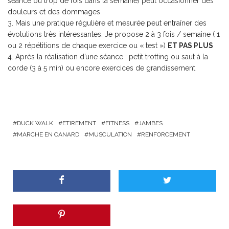
séance ou trop de fois dans la semaine) peut occasionner des
douleurs et des dommages
Mais une pratique régulière et mesurée peut entraîner des
évolutions très intéressantes. Je propose 2 à 3 fois / semaine ( 1
ou 2 répétitions de chaque exercice ou « test »)
ET PAS PLUS
Après la réalisation d’une séance : petit trotting ou saut à la
corde (3 à 5 min) ou encore exercices de grandissement
DUCK WALK
ETIREMENT
FITNESS
JAMBES
MARCHE EN CANARD
MUSCULATION
RENFORCEMENT