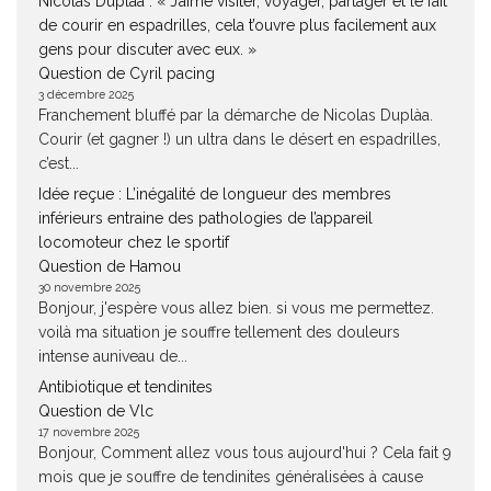
Nicolas Duplàa : « J’aime visiter, voyager, partager et le fait
de courir en espadrilles, cela t’ouvre plus facilement aux
gens pour discuter avec eux. »
Question de Cyril pacing
3 décembre 2025
Franchement bluffé par la démarche de Nicolas Duplàa.
Courir (et gagner !) un ultra dans le désert en espadrilles,
c’est...
Idée reçue : L’inégalité de longueur des membres
inférieurs entraine des pathologies de l’appareil
locomoteur chez le sportif
Question de Hamou
30 novembre 2025
Bonjour, j'espère vous allez bien. si vous me permettez.
voilà ma situation je souffre tellement des douleurs
intense auniveau de...
Antibiotique et tendinites
Question de Vlc
17 novembre 2025
Bonjour, Comment allez vous tous aujourd'hui ? Cela fait 9
mois que je souffre de tendinites généralisées à cause