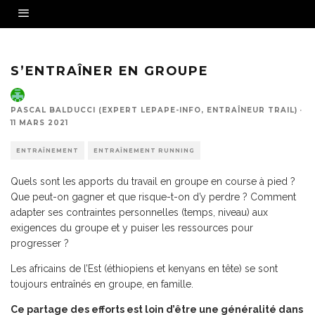
Source - Fotolia
S’ENTRAÎNER EN GROUPE
PASCAL BALDUCCI (EXPERT LEPAPE-INFO, ENTRAÎNEUR TRAIL)
·
11 MARS 2021
ENTRAÎNEMENT
ENTRAÎNEMENT RUNNING
Quels sont les apports du travail en groupe en course à pied ?
Que peut-on gagner et que risque-t-on d’y perdre ? Comment
adapter ses contraintes personnelles (temps, niveau) aux
exigences du groupe et y puiser les ressources pour
progresser ?
Les africains de l’Est (éthiopiens et kenyans en tête) se sont
toujours entraînés en groupe, en famille.
Ce partage des efforts est loin d’être une généralité dans