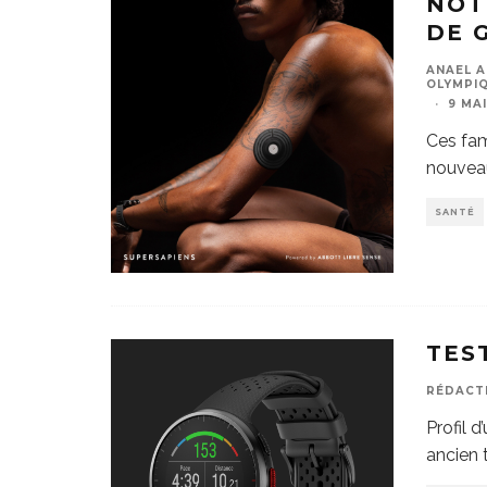
NOT
DE 
ANAEL A
OLYMPIQ
·
9 MA
Ces fam
nouveau
SANTÉ
TES
RÉDACT
Profil d
ancien 