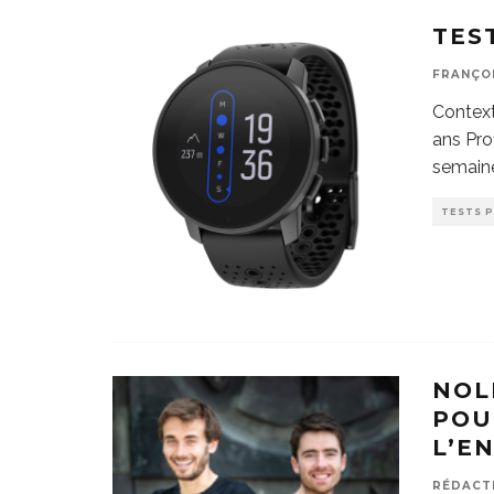
TES
FRANÇO
Context
ans Prof
semain
TESTS 
NOL
POU
L’E
RÉDACT