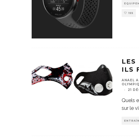
EQUIPE
155
LES
ILS
ANAEL A
OLYMPIQ
·
21 D
Quels e
sur le v
ENTRAÎ