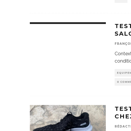
TES
SAL
FRANÇO
Context
conditi
EQUIPE
0 COMM
TES
CHE
RÉDACT