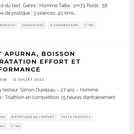
e du test Genre : Homme Taille : 1m73 Poids : 58
e de pratique : 3 séances, 40 kms
...
PRODUITS
CHAUSSURES
0 COMMENTAIRE
155
T APURNA, BOISSON
RATATION EFFORT ET
FORMANCE
EUR
·
12 JUILLET 2022
du testeur Simon Dureleau – 27 ans – Homme
e : Triathlon en compétition, 15 heures d’entraînement
ION
DIÉTÉTIQUE DE L'EFFORT
TESTS PRODUITS
ENT
155