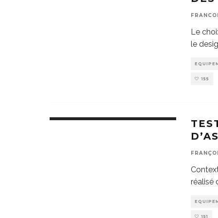
FRANCO
Le choi
le desi
EQUIPE
155
TES
D’A
FRANÇO
Context
réalisé
EQUIPE
151