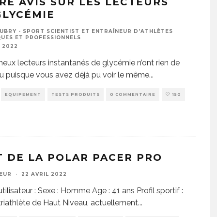
RE AVIS SUR LES LECTEURS
GLYCÉMIE
UBRY - SPORT SCIENTIST ET ENTRAÎNEUR D'ATHLÈTES
UES ET PROFESSIONNELS
I 2022
eux lecteurs instantanés de glycémie n’ont rien de
 puisque vous avez déjà pu voir le même
...
EQUIPEMENT
TESTS PRODUITS
0 COMMENTAIRE
150
T DE LA POLAR PACER PRO
EUR
·
22 AVRIL 2022
’utilisateur : Sexe : Homme Age : 41 ans Profil sportif :
triathlète de Haut Niveau, actuellement
...