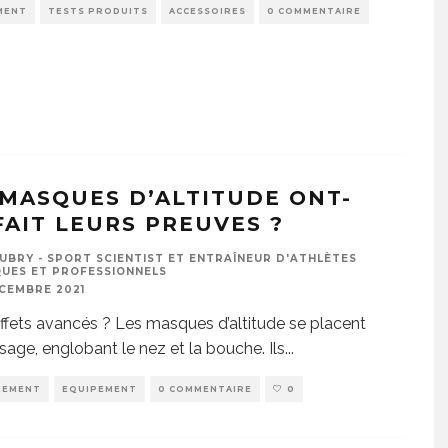
MENT
TESTS PRODUITS
ACCESSOIRES
0 COMMENTAIRE
 MASQUES D’ALTITUDE ONT-
 FAIT LEURS PREUVES ?
UBRY - SPORT SCIENTIST ET ENTRAÎNEUR D'ATHLÈTES
UES ET PROFESSIONNELS
ÉCEMBRE 2021
ffets avancés ? Les masques d’altitude se placent
isage, englobant le nez et la bouche. Ils
...
NEMENT
EQUIPEMENT
0 COMMENTAIRE
0