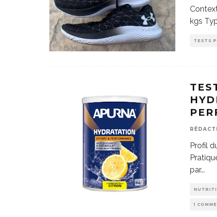
Context
kgs Typ
TESTS 
TES
HYD
PER
RÉDACT
Profil 
Pratiqu
par
...
NUTRIT
1 COMM