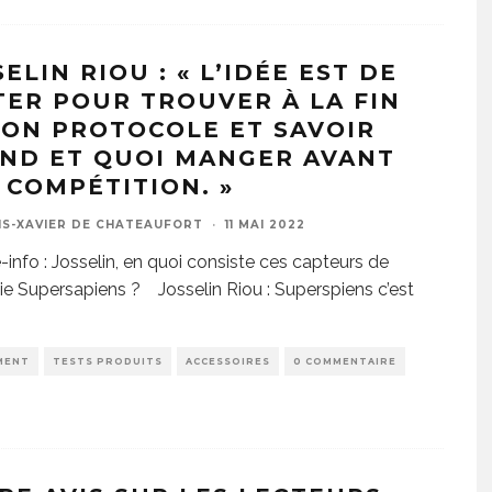
ELIN RIOU : « L’IDÉE EST DE
TER POUR TROUVER À LA FIN
BON PROTOCOLE ET SAVOIR
ND ET QUOI MANGER AVANT
 COMPÉTITION. »
IS-XAVIER DE CHATEAUFORT
·
11 MAI 2022
info : Josselin, en quoi consiste ces capteurs de
e Supersapiens ? Josselin Riou : Superspiens c’est
MENT
TESTS PRODUITS
ACCESSOIRES
0 COMMENTAIRE