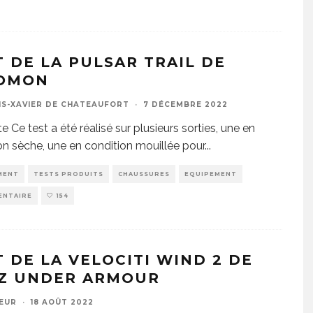
T DE LA PULSAR TRAIL DE
OMON
IS-XAVIER DE CHATEAUFORT
·
7 DÉCEMBRE 2022
e Ce test a été réalisé sur plusieurs sorties, une en
on sèche, une en condition mouillée pour
...
MENT
TESTS PRODUITS
CHAUSSURES
EQUIPEMENT
ENTAIRE
154
T DE LA VELOCITI WIND 2 DE
Z UNDER ARMOUR
EUR
·
18 AOÛT 2022