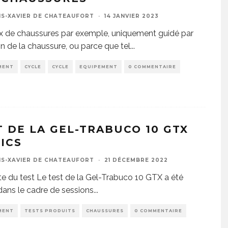
IS-XAVIER DE CHATEAUFORT
·
14 JANVIER 2023
x de chaussures par exemple, uniquement guidé par
gn de la chaussure, ou parce que tel
...
MENT
CYCLE
CYCLE
EQUIPEMENT
0 COMMENTAIRE
T DE LA GEL-TRABUCO 10 GTX
SICS
IS-XAVIER DE CHATEAUFORT
·
21 DÉCEMBRE 2022
e du test Le test de la Gel-Trabuco 10 GTX a été
 dans le cadre de sessions
...
MENT
TESTS PRODUITS
CHAUSSURES
0 COMMENTAIRE