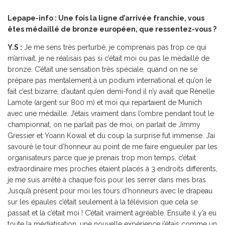
Lepape-info : Une fois la ligne d’arrivée franchie, vous
êtes médaillé de bronze européen, que ressentez-vous ?
Y.S :
Je me sens très perturbé, je comprenais pas trop ce qui
m’arrivait, je ne réalisais pas si c’était moi ou pas le médaillé de
bronze. C’était une sensation très spéciale, quand on ne se
prépare pas mentalement à un podium international et qu’on le
fait c’est bizarre, d’autant qu’en demi-fond il n’y avait que Rénelle
Lamote (argent sur 800 m) et moi qui repartaient de Munich
avec une médaille. J’étais vraiment dans l’ombre pendant tout le
championnat, on ne parlait pas de moi, on parlait de Jimmy
Gressier et Yoann Kowal et du coup la surprise fut immense. J’ai
savouré le tour d’honneur au point de me faire engueuler par les
organisateurs parce que je prenais trop mon temps, c’était
extraordinaire mes proches étaient placés à 3 endroits différents,
je me suis arrêté à chaque fois pour les serrer dans mes bras.
Jusqu’à présent pour moi les tours d’honneurs avec le drapeau
sur les épaules c’était seulement à la télévision que cela se
passait et là c’était moi ! C’était vraiment agréable. Ensuite il y’a eu
toute la médiatisation, une nouvelle expérience j’étais comme un