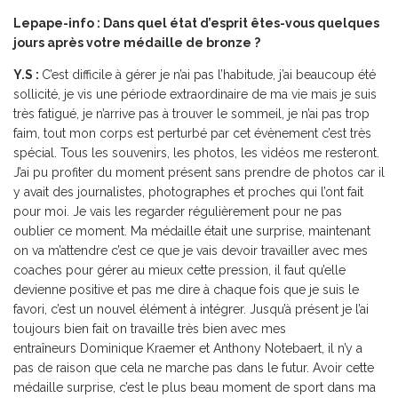
Lepape-info : Dans quel état d’esprit êtes-vous quelques
jours après votre médaille de bronze ?
Y.S :
C’est difficile à gérer je n’ai pas l’habitude, j’ai beaucoup été
sollicité, je vis une période extraordinaire de ma vie mais je suis
très fatigué, je n’arrive pas à trouver le sommeil, je n’ai pas trop
faim, tout mon corps est perturbé par cet évènement c’est très
spécial. Tous les souvenirs, les photos, les vidéos me resteront.
J’ai pu profiter du moment présent sans prendre de photos car il
y avait des journalistes, photographes et proches qui l’ont fait
pour moi. Je vais les regarder régulièrement pour ne pas
oublier ce moment. Ma médaille était une surprise, maintenant
on va m’attendre c’est ce que je vais devoir travailler avec mes
coaches pour gérer au mieux cette pression, il faut qu’elle
devienne positive et pas me dire à chaque fois que je suis le
favori, c’est un nouvel élément à intégrer. Jusqu’à présent je l’ai
toujours bien fait on travaille très bien avec mes
entraîneurs Dominique Kraemer et Anthony Notebaert, il n’y a
pas de raison que cela ne marche pas dans le futur. Avoir cette
médaille surprise, c’est le plus beau moment de sport dans ma