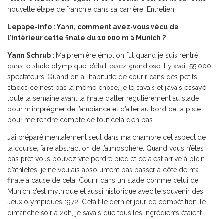
nouvelle étape de franchie dans sa carrière. Entretien.
Lepape-info : Yann, comment avez-vous vécu de
l’intérieur cette finale du 10 000 m à Munich ?
Yann Schrub :
Ma première émotion fut quand je suis rentré
dans le stade olympique, c’était assez grandiose il y avait 55 000
spectateurs. Quand on a l’habitude de courir dans des petits
stades ce n’est pas la même chose, je le savais et j’avais essayé
toute la semaine avant la finale d’aller régulièrement au stade
pour m’imprégner de l’ambiance et d’aller au bord de la piste
pour me rendre compte de tout cela d’en bas.
J’ai préparé mentalement seul dans ma chambre cet aspect de
la course, faire abstraction de l’atmosphère. Quand vous n’êtes
pas prêt vous pouvez vite perdre pied et cela est arrivé à plein
d’athlètes, je ne voulais absolument pas passer à côté de ma
finale à cause de cela. Courir dans un stade comme celui de
Munich c’est mythique et aussi historique avec le souvenir des
Jeux olympiques 1972. C’était le dernier jour de compétition, le
dimanche soir à 20h, je savais que tous les ingrédients étaient