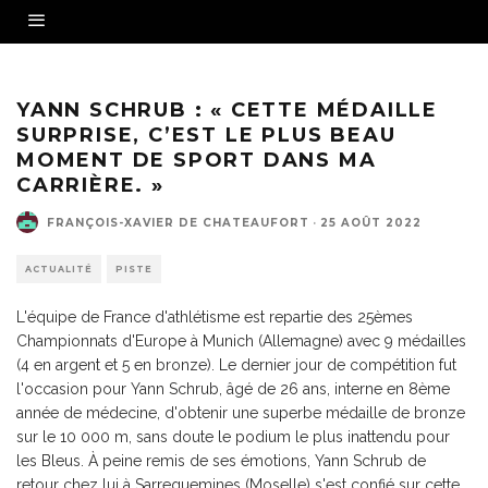
Yann Schrub médaillé de bronze sur 10 000 m aux Championnats d'Europe - Crédit
photo : KMSP/FFA
YANN SCHRUB : « CETTE MÉDAILLE
SURPRISE, C’EST LE PLUS BEAU
MOMENT DE SPORT DANS MA
CARRIÈRE. »
FRANÇOIS-XAVIER DE CHATEAUFORT
·
25 AOÛT 2022
ACTUALITÉ
PISTE
L'équipe de France d'athlétisme est repartie des 25èmes
Championnats d'Europe à Munich (Allemagne) avec 9 médailles
(4 en argent et 5 en bronze). Le dernier jour de compétition fut
l'occasion pour Yann Schrub, âgé de 26 ans, interne en 8ème
année de médecine, d'obtenir une superbe médaille de bronze
sur le 10 000 m, sans doute le podium le plus inattendu pour
les Bleus. À peine remis de ses émotions, Yann Schrub de
retour chez lui à Sarreguemines (Moselle) s'est confié sur cette