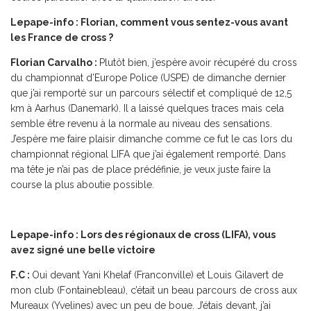
Lepape-info : Florian, comment vous sentez-vous avant
les France de cross ?
Florian Carvalho :
Plutôt bien, j’espère avoir récupéré du cross
du championnat d’Europe Police (USPE) de dimanche dernier
que j’ai remporté sur un parcours sélectif et compliqué de 12,5
km à Aarhus (Danemark). Il a laissé quelques traces mais cela
semble être revenu à la normale au niveau des sensations.
J’espère me faire plaisir dimanche comme ce fut le cas lors du
championnat régional LIFA que j’ai également remporté. Dans
ma tête je n’ai pas de place prédéfinie, je veux juste faire la
course la plus aboutie possible.
Lepape-info : Lors des régionaux de cross (LIFA), vous
avez signé une belle victoire
F.C :
Oui devant Yani Khelaf (Franconville) et Louis Gilavert de
mon club (Fontainebleau), c’était un beau parcours de cross aux
Mureaux (Yvelines) avec un peu de boue. J’étais devant, j’ai