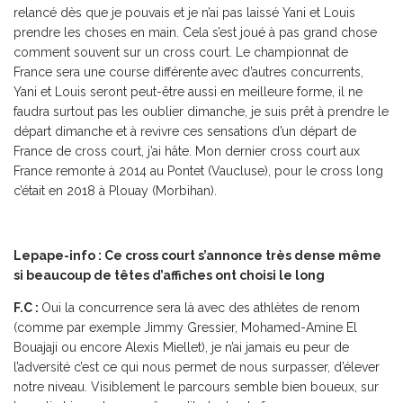
relancé dès que je pouvais et je n’ai pas laissé Yani et Louis
prendre les choses en main. Cela s’est joué à pas grand chose
comment souvent sur un cross court. Le championnat de
France sera une course différente avec d’autres concurrents,
Yani et Louis seront peut-être aussi en meilleure forme, il ne
faudra surtout pas les oublier dimanche, je suis prêt à prendre le
départ dimanche et à revivre ces sensations d’un départ de
France de cross court, j’ai hâte. Mon dernier cross court aux
France remonte à 2014 au Pontet (Vaucluse), pour le cross long
c’était en 2018 à Plouay (Morbihan).
Lepape-info : Ce cross court s’annonce très dense même
si beaucoup de têtes d’affiches ont choisi le long
F.C :
Oui la concurrence sera là avec des athlètes de renom
(comme par exemple Jimmy Gressier, Mohamed-Amine El
Bouajaji ou encore Alexis Miellet), je n’ai jamais eu peur de
l’adversité c’est ce qui nous permet de nous surpasser, d’élever
notre niveau. Visiblement le parcours semble bien boueux, sur