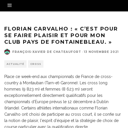
Florian Carvalho vainqueur du championnat LIFA de cross
FLORIAN CARVALHO : « C’EST POUR
SE FAIRE PLAISIR ET POUR MON
CLUB PAYS DE FONTAINEBLEAU. »
FRANÇOIS-XAVIER DE CHATEAUFORT
·
13 NOVEMBRE 2021
ACTUALITÉ
CROSS
Place ce week-end aux championnats de France de cross-
country à Montauban (Tarn-et-Garonne). Les cross long
hommes (9 823 m) et femmes (8 623 m) seront
exceptionnellement directement qualificatifs pour les
championnats d'Europe prévus le 12 décembre à Dublin
(Irlande). Certains athlètes internationaux comme Florian
Carvalho ont choisi de participer au cross court, il se confie sur
la notion de plaisir, l'esprit d'équipe et la stratégie de choix de
course particulier avec la qualification directe.