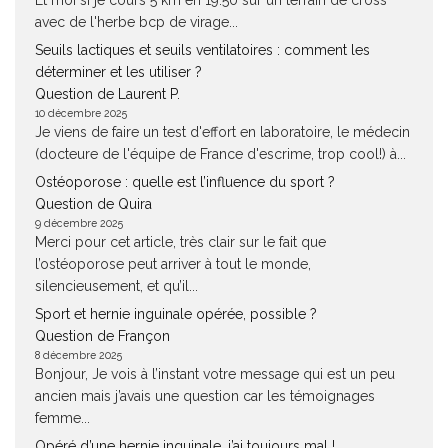
Et moi si je cours 5 km en 19.50 sur un terrain de cross
avec de l'herbe bcp de virage...
Seuils lactiques et seuils ventilatoires : comment les
déterminer et les utiliser ?
Question de Laurent P.
10 décembre 2025
Je viens de faire un test d'effort en laboratoire, le médecin
(docteure de l'équipe de France d'escrime, trop cool!) à...
Ostéoporose : quelle est l’influence du sport ?
Question de Quira
9 décembre 2025
Merci pour cet article, très clair sur le fait que
l’ostéoporose peut arriver à tout le monde,
silencieusement, et qu’il...
Sport et hernie inguinale opérée, possible ?
Question de Françon
8 décembre 2025
Bonjour, Je vois à l’instant votre message qui est un peu
ancien mais j’avais une question car les témoignages
femme...
Opéré d’une hernie inguinale, j’ai toujours mal !