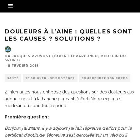
Source - Fotolia
DOULEURS À L’AINE : QUELLES SONT
LES CAUSES ? SOLUTIONS ?
DR JACQUES PRUVOST (EXPERT LEPAPE-INFO, MÉDECIN DU
SPORT)
·
8 FÉVRIER 2018
SANTÉ
SE SOIGNER - SE PROTÉGER
COMPRENDRE SON CORPS
2 internautes nous ont posé des questions sur des douleurs aux
adducteurs et à la hanche pendant l'effort. Notre expert et
médecin du sport leur répond.
Première question :
Bonjour, j’ai 23ans, il y a 20jours j’ai fait l’épreuve d’effort pour le
certificat d’aptitude, l’épreuve s’est déroulée sur un vélo ou il