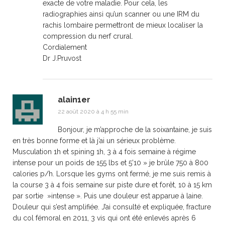
exacte de votre maladie. Pour cela, les
radiographies ainsi qu’un scanner ou une IRM du
rachis lombaire permettront de mieux localiser la
compression du nerf crural.
Cordialement
Dr J.Pruvost
alain1er
22 août 2020 à 4 h 55 min
Bonjour, je m’approche de la soixantaine, je suis
en très bonne forme et là j’ai un sérieux problème.
Musculation 1h et spining 1h, 3 à 4 fois semaine à régime
intense pour un poids de 155 lbs et 5’10 » je brûle 750 à 800
calories p/h. Lorsque les gyms ont fermé, je me suis remis à
la course 3 à 4 fois semaine sur piste dure et forêt, 10 à 15 km
par sortie »intense ». Puis une douleur est apparue à laine.
Douleur qui s’est amplifiée. J’ai consulté et expliquée, fracture
du col fémoral en 2011, 3 vis qui ont été enlevés après 6