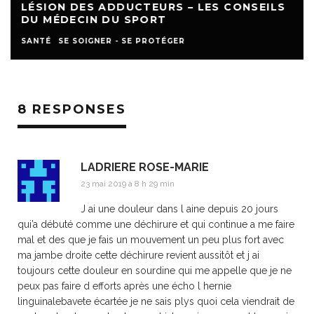
LÉSION DES ADDUCTEURS – LES CONSEILS
DU MÉDECIN DU SPORT
SANTÉ
SE SOIGNER - SE PROTÉGER
8 RESPONSES
LADRIERE ROSE-MARIE
23 mai 2019 à 8 h 29 min
J ai une douleur dans l aine depuis 20 jours
qui’a débuté comme une déchirure et qui continue a me faire
mal et des que je fais un mouvement un peu plus fort avec
ma jambe droite cette déchirure revient aussitôt et j ai
toujours cette douleur en sourdine qui me appelle que je ne
peux pas faire d efforts après une écho l hernie
linguinalebavete écartée je ne sais plys quoi cela viendrait de