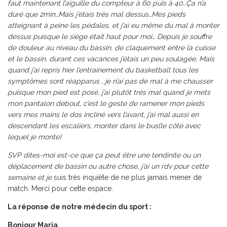
faut maintenant l’aiguille du compteur à 60 puis à 40…Ça n’a
duré que 2min…Mais j’étais très mal dessus…Mes pieds
atteignant à peine les pédales, et j’ai eu même du mal à monter
dessus puisque le siège était haut pour moi… Depuis je souffre
de douleur au niveau du bassin, de claquement entre la cuisse
et le bassin, durant ces vacances j’étais un peu soulagée, Mais
quand j’ai repris hier l’entrainement du basketball​ tous les
symptômes sont réapparus ​, je n’ai pas de mal à me chausser
puisque mon pied est posé, j’ai plutôt très mal quand je mets
mon pantalon debout, c’est le geste de ramener mon pieds
vers mes mains le dos incliné vers l’avant, j’ai mal aussi en
descendant les escaliers, monter dans le bus(le côté avec
lequel je monte)
SVP dites-moi est-ce que ça peut être une tendinite ou un
déplacement de bassin ou autre chose, j’ai un rdv pour cette
semaine et je
suis très inquiète de ne plus jamais mener de
match. Merci pour cette espace.
La réponse de notre médecin du sport :
Bonjour Maria,