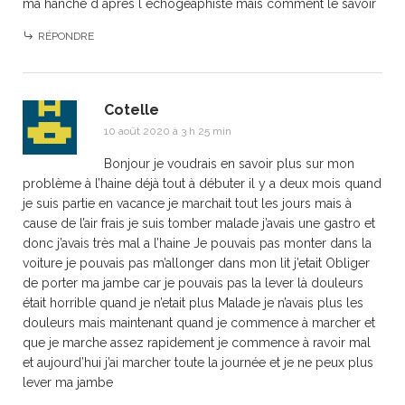
ma hanche d apres l echogeaphiste mais comment le savoir
RÉPONDRE
Cotelle
10 août 2020 à 3 h 25 min
Bonjour je voudrais en savoir plus sur mon
problème à l’haine déjà tout à débuter il y a deux mois quand
je suis partie en vacance je marchait tout les jours mais à
cause de l’air frais je suis tomber malade j’avais une gastro et
donc j’avais très mal a l’haine Je pouvais pas monter dans la
voiture je pouvais pas m’allonger dans mon lit j’etait Obliger
de porter ma jambe car je pouvais pas la lever là douleurs
était horrible quand je n’etait plus Malade je n’avais plus les
douleurs mais maintenant quand je commence à marcher et
que je marche assez rapidement je commence à ravoir mal
et aujourd’hui j’ai marcher toute la journée et je ne peux plus
lever ma jambe