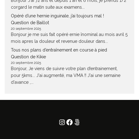
Bonjour J'ai 72 ans et depuis 1 an et 6 mois, je prends 1/2
corgard le matin suite aux examens...
Opéré d’une hernie inguinale, j’ai toujours mal !
Question de Baillot
20 septembre 2025
Bonjour je me suis fait opéré ernie înominal au mois avril 5
mois apres la douleur et revenue douleur dans...
Tous nos plans d’entraînement en course à pied
Question de Kikie
20 septembre 2025
Bonjour, Je viens de suivre votre plan d!entrainement,
pour 5kms... J'ai augmenté, ma VMA !! J'ai une semaine
d'avance ,...
Instagram
Facebook
500px