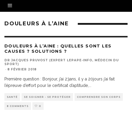
DOULEURS À L’AINE
DOULEURS À L’AINE : QUELLES SONT LES
CAUSES ? SOLUTIONS ?
DR JACQUES PRUVOST (EXPERT LEPAPE-INFO, MÉDECIN DU
SPORT)
·
8 FÉVRIER 2018
Première question : Bonjour, j’ai 23ans, il y a 20jours j’ai fait
l’épreuve d’effort pour le certificat d’aptitude,
...
SANTÉ
SE SOIGNER - SE PROTÉGER
COMPRENDRE SON CORPS
8 COMMENTS
0