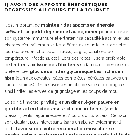
1) AVOIR DES APPORTS ÉNERGÉTIQUES
DÉGRESSIFS AU COURS DE LA JOURNÉE
Il est important de
maintenir des apports en énergie
suffisants au petit-déjeuner et au déjeuner
pour préserver
son système immunitaire et entretenir sa capacité à assimiler les
charges d’entraînement et les différentes sollicitations de votre
journée personnelle (travail, stress, fatigue, variations de
température, infections, etc.). Lors des repas, il sera préférable
de
limiter la cuisson des féculents
(le fameux al-dente) et de
préférer des
glucides à index glycémique bas, riches en
fibre
(pain aux céréales, pâtes complètes, céréales pauvres en
sucres rapides) afin de favoriser un état de satiété prolongé et
ainsi limiter les envies de grignotage et les coups de mou.
Le soir, à l’inverse,
privilégier un dîner léger, pauvre en
glucides et en lipides mais riche en protéines
(viande,
poisson, œufs, légumineuses et / ou produits laitiers). Ceux-ci
sont d’autant plus intéressants (sans en abuser évidemment)
qu’ils
favoriseront votre récupération musculaire et