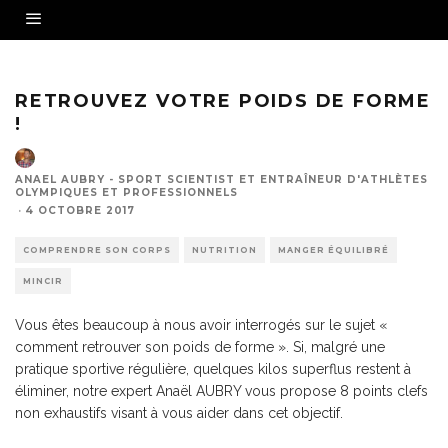
Source - Fotolia
RETROUVEZ VOTRE POIDS DE FORME
!
ANAEL AUBRY - SPORT SCIENTIST ET ENTRAÎNEUR D'ATHLÈTES
OLYMPIQUES ET PROFESSIONNELS
·
4 OCTOBRE 2017
COMPRENDRE SON CORPS
NUTRITION
MANGER ÉQUILIBRÉ
MINCIR
Vous êtes beaucoup à nous avoir interrogés sur le sujet «
comment retrouver son poids de forme ». Si, malgré une
pratique sportive régulière, quelques kilos superflus restent à
éliminer, notre expert Anaël AUBRY vous propose 8 points clefs
non exhaustifs visant à vous aider dans cet objectif.