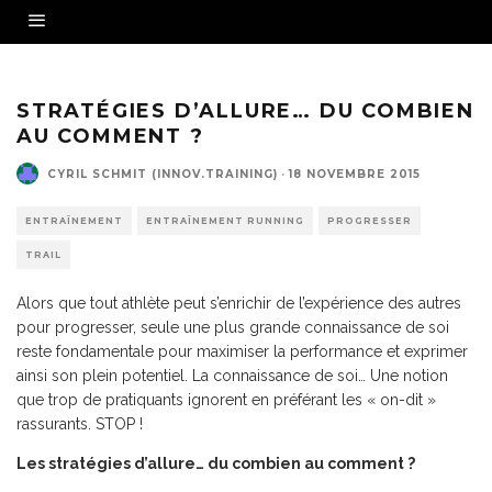
Source - Fotolia
STRATÉGIES D’ALLURE… DU COMBIEN
AU COMMENT ?
CYRIL SCHMIT (INNOV.TRAINING)
·
18 NOVEMBRE 2015
ENTRAÎNEMENT
ENTRAÎNEMENT RUNNING
PROGRESSER
TRAIL
Alors que tout athlète peut s’enrichir de l’expérience des autres
pour progresser, seule une plus grande connaissance de soi
reste fondamentale pour maximiser la performance et exprimer
ainsi son plein potentiel. La connaissance de soi… Une notion
que trop de pratiquants ignorent en préférant les « on-dit »
rassurants. STOP !
Les stratégies d’allure… du combien au comment ?