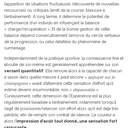
l’apparition de situations fructueuses (découverte de nouvelles
ressources) ou critiques (arrêt de la course, blessure à
l’entraînement). À long terme, il détermine le potentiel de
performance d’un individu en influençant la balance
« charge/récupération ». Et de la bonne gestion de cette
balance dépend consécutivement l’amorce du cercle vertueux
de la progression, ou celui délétère du phénomène de
surmenage.
Indépendamment de la pratique sportive, la connaissance fine et
aboutie de soi-même est généralement appréhendée sur son
versant quantitatif
. Elle renvoie alors à la capacité de chacun
à savoir dans quelle mesure il peut encore «
appuyer sur le
champignon
» avant d’atteindre cette sensation d’effort qu’il
estime devenir insurmontable, non «
dépassable
».
Curieusement, cette dimension de l’Expérience est la plus
régulièrement travaillée à l’entraînement, notamment lorsqu’il
s’agit de poursuivre/relancer son effort alors qu’il est déjà très
pénible, afin de remplir son contrat de séance. Le coureur a
alors l’
impression d’avoir tout donné…une sensation fort
rassurante.