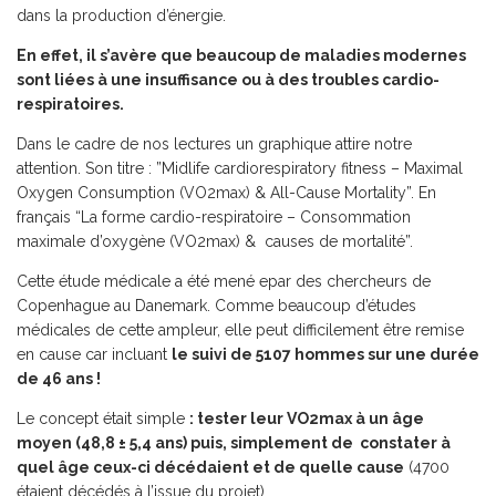
dans la production d’énergie.
En effet, il s’avère que beaucoup de maladies modernes
sont liées à une insuffisance ou à des troubles cardio-
respiratoires.
Dans le cadre de nos lectures un graphique attire notre
attention. Son titre : ”Midlife cardiorespiratory fitness – Maximal
Oxygen Consumption (VO
2
max) & All-Cause Mortality”. En
français “La forme cardio-respiratoire – Consommation
maximale d’oxygène (VO
2
max) & causes de mortalité”.
Cette étude médicale a été mené epar des chercheurs de
Copenhague au Danemark. Comme beaucoup d’études
médicales de cette ampleur, elle peut difficilement être remise
en cause car incluant
le suivi de 5107 hommes sur une durée
de 46 ans !
Le concept était simple
: tester leur VO
2
max à un âge
moyen (48,8 ± 5,4 ans) puis, simplement de constater à
quel âge ceux-ci décédaient et de quelle cause
(4700
étaient décédés à l’issue du projet).