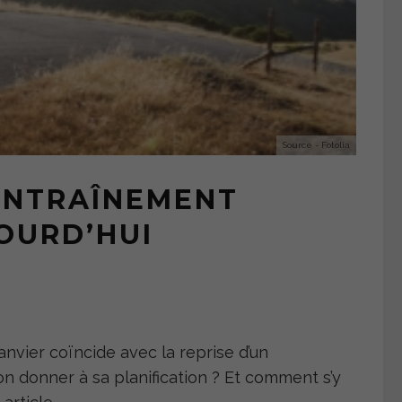
Source - Fotolia
 ENTRAÎNEMENT
OURD’HUI
janvier coïncide avec la reprise d’un
on donner à sa planification ? Et comment s’y