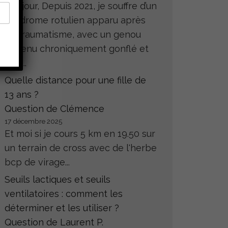
Bonjour, Depuis 2021, je souffre d’un
syndrome rotulien apparu après
un traumatisme, avec un genou
devenu chroniquement gonflé et
très...
Quelle distance pour une fille de
13 ans ?
Question de Clémence
17 décembre 2025
Et moi si je cours 5 km en 19.50 sur
un terrain de cross avec de l'herbe
bcp de virage...
Seuils lactiques et seuils
ventilatoires : comment les
déterminer et les utiliser ?
Question de Laurent P.