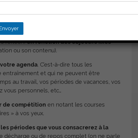
il doit en découler une préparation qui elle-
s astuces pour programmer efficacement son
Envoyer
rs réfléchi
en fonction des objectifs fixés
ation ou son contenu).
r votre agenda
. C’est-à-dire tous les
 entraînement et qui ne peuvent être
mps au travail, vos périodes de vacances, vos
 vous personnels, etc…
er de compétition
en notant les courses
ires » à vos yeux.
 les périodes que vous consacrerez à la
s de décharge ou de repos complet (on ne parle