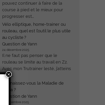
pouvez continuer à faire de la
course à pied et le mieux pour
progresser est...
Vélo elliptique, home-trainer ou
rouleau, quel est l’outil le plus utile
au cycliste ?
Question de Yann
24 décembre 2025
Il ne faut pas penser que le
rouleau se limite au travail en Z2.
Avec mon Trutrainer lesté, j’atteins
×
sans...
Connaissez-vous la Maladie de
Hoffa ?
Question de Yann
23 décembre 2025