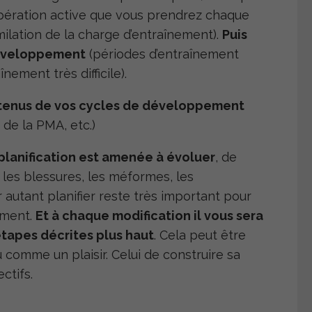
upération active que vous prendrez chaque
ilation de la charge d’entraînement).
Puis
développement
(périodes d’entraînement
înement très difficile).
ntenus de vos cycles de développement
de la PMA, etc.)
 planification est amenée à évoluer
, de
les blessures, les méformes, les
autant planifier reste très important pour
ement.
Et à chaque modification il vous sera
étapes décrites plus haut
. Cela peut être
comme un plaisir. Celui de construire sa
ctifs.