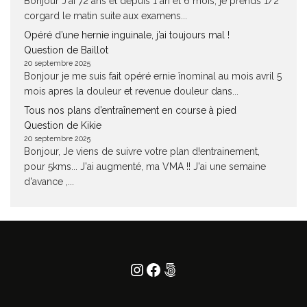
Bonjour J'ai 72 ans et depuis 1 an et 6 mois, je prends 1/2
corgard le matin suite aux examens...
Opéré d’une hernie inguinale, j’ai toujours mal !
Question de Baillot
20 septembre 2025
Bonjour je me suis fait opéré ernie înominal au mois avril 5
mois apres la douleur et revenue douleur dans...
Tous nos plans d’entraînement en course à pied
Question de Kikie
20 septembre 2025
Bonjour, Je viens de suivre votre plan d!entrainement,
pour 5kms... J'ai augmenté, ma VMA !! J'ai une semaine
d'avance ,...
Instagram
Facebook
500px