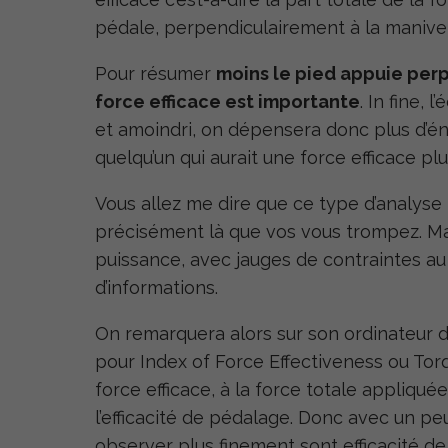
pédale, perpendiculairement à la manivel
Pour résumer
moins le pied appuie perp
force efficace est importante
. In fine,
et amoindri, on dépensera donc plus d’é
quelqu’un qui aurait une force efficace pl
Vous allez me dire que ce type d’analyse n
précisément là que vos vous trompez. Mai
puissance, avec jauges de contraintes au
d’informations.
On remarquera alors sur son ordinateur
pour Index of Force Effectiveness ou Torq
force efficace, à la force totale appliq
l’efficacité de pédalage. Donc avec un pe
observer plus finement sont efficacité d