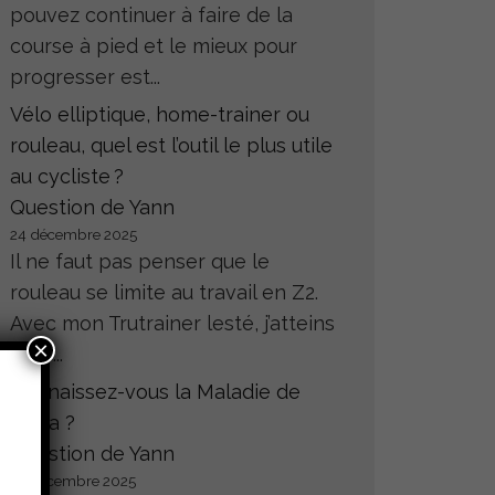
pouvez continuer à faire de la
course à pied et le mieux pour
progresser est...
Vélo elliptique, home-trainer ou
rouleau, quel est l’outil le plus utile
au cycliste ?
Question de Yann
24 décembre 2025
Il ne faut pas penser que le
rouleau se limite au travail en Z2.
Avec mon Trutrainer lesté, j’atteins
×
sans...
Connaissez-vous la Maladie de
Hoffa ?
Question de Yann
23 décembre 2025