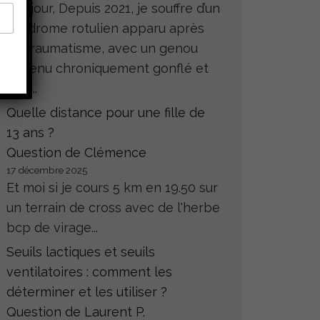
Bonjour, Depuis 2021, je souffre d’un
syndrome rotulien apparu après
un traumatisme, avec un genou
devenu chroniquement gonflé et
très...
Quelle distance pour une fille de
13 ans ?
Question de Clémence
17 décembre 2025
Et moi si je cours 5 km en 19.50 sur
un terrain de cross avec de l'herbe
bcp de virage...
Seuils lactiques et seuils
ventilatoires : comment les
déterminer et les utiliser ?
Question de Laurent P.