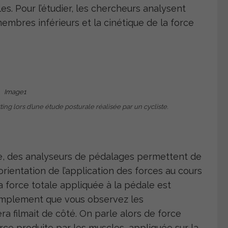
s. Pour l’étudier, les chercheurs analysent
membres inférieurs et la cinétique de la force
ting lors d’une étude posturale réalisée par un cycliste.
le, des analyseurs de pédalages permettent de
’orientation de l’application des forces au cours
 force totale appliquée à la pédale est
 simplement que vous observez les
filmait de côté. On parle alors de force
force produite par les muscles, appliquée sur la