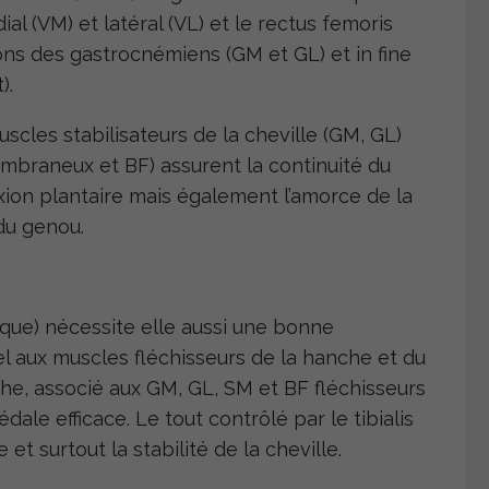
al (VM) et latéral (VL) et le rectus femoris
rons des gastrocnémiens (GM et GL) et in fine
).
muscles stabilisateurs de la cheville (GM, GL)
embraneux et BF) assurent la continuité du
xion plantaire mais également l’amorce de la
 du genou.
ique) nécessite elle aussi une bonne
el aux muscles fléchisseurs de la hanche et du
che, associé aux GM, GL, SM et BF fléchisseurs
le efficace. Le tout contrôlé par le tibialis
 et surtout la stabilité de la cheville.