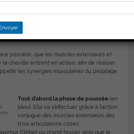
cles entre eux.
les au cours des phases de pédalage.
 de pédalage en 4 phases,
la poussée
,
la
Envoyer
t bas)
,
le tirage et la phase de transition
cace possible, que les muscles extenseurs et
la cheville entrent en action, afin de réaliser
appelle les synergies musculaires du pédalage.
Tout d’abord la phase de poussée
(en
bleu). Elle va s’effectuer grâce à l’action
ic
2009
conjugué des muscles extenseurs des
trois articulations citées
ximus (GMax) ou grand fessier ainsi que le