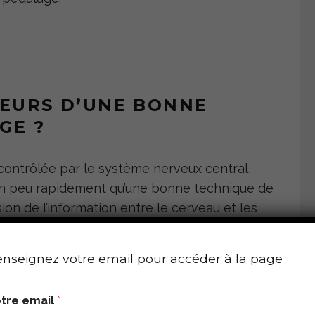
EURS D’UNE BONNE
GE ?
contrôlée par le système nerveux central,
 un peu rapidement qu’une bonne technique de
n de l’information entre le cerveau et les
nseignez votre email pour accéder à la page
ou hautes cadences, tout ne se résume pas à
ge et il va falloir
trouver des exercices qui
 nerveux » moteur
afin de permettre un
tre email
*