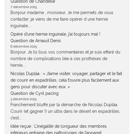
Question de Chandelle
7 décembre 2025
Bonjour madame , monsieur, Je me permets de vous
contacter ,je viens de me faire opérer d une hernie
inguinale....
Opéré d’une hernie inguinale, j’ai toujours mal !
Question de Arnaud Denis
6 décembre 2025
Bonjour. Je lis tous vos commentaires et je suis effaré du
nombre de complications liée à ces prothèses de
hernie....
Nicolas Duplàa : « J’aime visiter, voyager, partager et le fait
de courir en espadrilles, cela t’ouvre plus facilement aux
gens pour discuter avec eux. »
Question de Cyril pacing
3 décembre 2025
Franchement bluffé par la démarche de Nicolas Duplàa.
Courir (et gagner !) un ultra dans le désert en espadrilles,
c’est...
Idée reçue : L’inégalité de longueur des membres
inférieurs entraine des pathologies de l’appareil