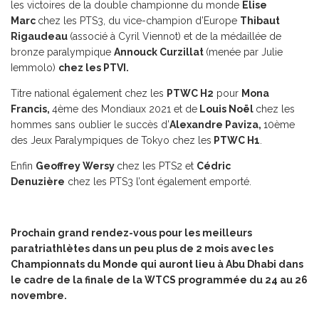
les victoires de la double championne du monde
Elise
Marc
chez les PTS3, du vice-champion d’Europe
Thibaut
Rigaudeau
(associé à Cyril Viennot) et de la médaillée de
bronze paralympique
Annouck Curzillat
(menée par Julie
Iemmolo)
chez les PTVI.
Titre national également chez les
PTWC H2
pour
Mona
Francis,
4ème des Mondiaux 2021 et de
Louis Noël
chez les
hommes sans oublier le succès d’
Alexandre Paviza,
10ème
des Jeux Paralympiques de Tokyo chez les
PTWC H1
.
Enfin
Geoffrey Wersy
chez les PTS2 et
Cédric
Denuzière
chez les PTS3 l’ont également emporté.
Prochain grand rendez-vous pour les meilleurs
paratriathlètes dans un peu plus de 2 mois avec les
Championnats du Monde qui auront lieu à Abu Dhabi dans
le cadre de la finale de la WTCS programmée du 24 au 26
novembre.