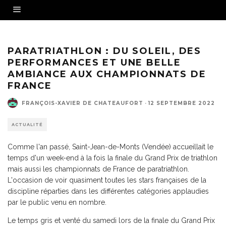
Alexis Hanquinquant champion de France pour la 4ème fois de sa carrière en PTS4 -
Crédit photo : FFTRI-©Activ'Images
PARATRIATHLON : DU SOLEIL, DES
PERFORMANCES ET UNE BELLE
AMBIANCE AUX CHAMPIONNATS DE
FRANCE
FRANÇOIS-XAVIER DE CHATEAUFORT
·
12 SEPTEMBRE 2022
ACTUALITÉ
Comme l'an passé, Saint-Jean-de-Monts (Vendée) accueillait le
temps d'un week-end à la fois la finale du Grand Prix de triathlon
mais aussi les championnats de France de paratriathlon.
L'occasion de voir quasiment toutes les stars françaises de la
discipline réparties dans les différentes catégories applaudies
par le public venu en nombre.
Le temps gris et venté du samedi lors de la finale du Grand Prix