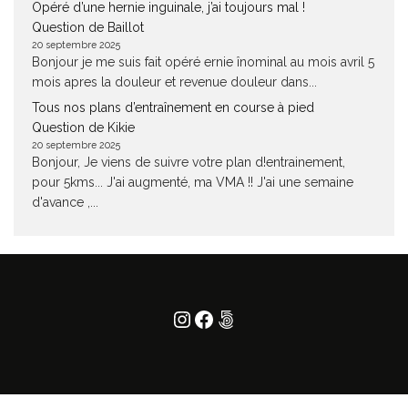
Opéré d’une hernie inguinale, j’ai toujours mal !
Question de Baillot
20 septembre 2025
Bonjour je me suis fait opéré ernie înominal au mois avril 5
mois apres la douleur et revenue douleur dans...
Tous nos plans d’entraînement en course à pied
Question de Kikie
20 septembre 2025
Bonjour, Je viens de suivre votre plan d!entrainement,
pour 5kms... J'ai augmenté, ma VMA !! J'ai une semaine
d'avance ,...
Instagram
Facebook
500px