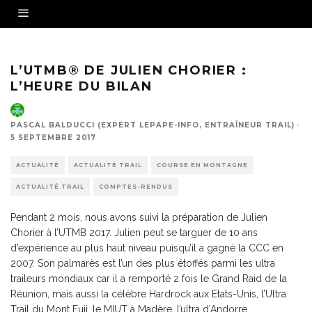
Arrivée à Courmayeur en 17ème position pour seulement 2mn d'arrêt.
L’UTMB® DE JULIEN CHORIER :
L’HEURE DU BILAN
PASCAL BALDUCCI (EXPERT LEPAPE-INFO, ENTRAÎNEUR TRAIL)
·
5 SEPTEMBRE 2017
ACTUALITÉ
ACTUALITÉ TRAIL
COURSE EN MONTAGNE
ACTUALITÉ TRAIL
COMPTES-RENDUS
Pendant 2 mois, nous avons suivi la préparation de Julien
Chorier à l’UTMB 2017. Julien peut se targuer de 10 ans
d’expérience au plus haut niveau puisqu’il a gagné la CCC en
2007. Son palmarès est l’un des plus étoffés parmi les ultra
traileurs mondiaux car il a remporté 2 fois le Grand Raid de la
Réunion, mais aussi la célèbre Hardrock aux Etats-Unis, l’Ultra
Trail du Mont Fuji, le MIUT à Madère, l’ultra d’Andorre …