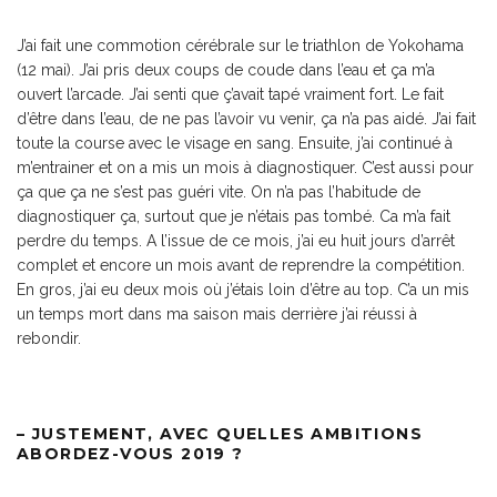
J’ai fait une commotion cérébrale sur le triathlon de Yokohama
(12 mai). J’ai pris deux coups de coude dans l’eau et ça m’a
ouvert l’arcade. J’ai senti que ç’avait tapé vraiment fort. Le fait
d’être dans l’eau, de ne pas l’avoir vu venir, ça n’a pas aidé. J’ai fait
toute la course avec le visage en sang. Ensuite, j’ai continué à
m’entrainer et on a mis un mois à diagnostiquer. C’est aussi pour
ça que ça ne s’est pas guéri vite. On n’a pas l’habitude de
diagnostiquer ça, surtout que je n’étais pas tombé. Ca m’a fait
perdre du temps. A l’issue de ce mois, j’ai eu huit jours d’arrêt
complet et encore un mois avant de reprendre la compétition.
En gros, j’ai eu deux mois où j’étais loin d’être au top.
C’a un mis
un temps mort dans ma saison mais derrière j’ai réussi à
rebondir.
– JUSTEMENT, AVEC QUELLES AMBITIONS
ABORDEZ-VOUS 2019 ?