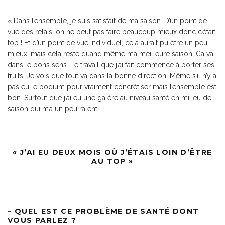
«
Dans l’ensemble, je suis satisfait de ma saison. D’un point de
vue des relais, on ne peut pas faire beaucoup mieux donc c’était
top ! Et d’un point de vue individuel, cela aurait pu être un peu
mieux, mais cela reste quand même ma meilleure saison. Ca va
dans le bons sens. Le travail que j’ai fait commence à porter ses
fruits. Je vois que tout va dans la bonne direction. Même s’il n’y a
pas eu le podium pour vraiment concrétiser mais l’ensemble est
bon. Surtout que j’ai eu une galère au niveau santé en milieu de
saison qui m’a un peu ralenti.
« J’AI EU DEUX MOIS OÙ J’ÉTAIS LOIN D’ÊTRE
AU TOP »
– QUEL EST CE PROBLÈME DE SANTÉ DONT
VOUS PARLEZ ?