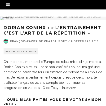
Dorian Coninx lors des Championnats de France de cross 2018 (crédit photo Romain
Donneux).
DORIAN CONINX : « L’ENTRAINEMENT
C’EST L’ART DE LA RÉPÉTITION »
FRANÇOIS-XAVIER DE CHATEAUFORT
·
14 DÉCEMBRE 2018
ACTUALITÉ TRIATHLON
Champion du monde et d'Europe de relais mixte et 13e mondial,
Dorian Coninx a réussi une saison 2018 très solide, malgré une
commotion cérébrale lors du triathlon de Yokohama au mois de
mai. De retour à l'entrainement depuis presque deux mois, le
triathlète français de 24 ans compte bien continuer sa
progression en vue des JO de Tokyo. Interview.
– QUEL BILAN FAITES-VOUS DE VOTRE SAISON
2018 ?