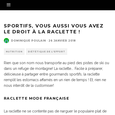
Source - Fotolia
SPORTIFS, VOUS AUSSI VOUS AVEZ
LE DROIT À LA RACLETTE !
DOMINIQUE POULAIN
·
26 JANVIER 2018
NUTRITION
DIÉTÉTIQUE DE L'EFFORT
Rien que son nom nous transporte au pied des pistes de ski ou
dans un refuge de montagne! La raclette…. Facile à préparer,
délicieuse à partager entre gourmands sportifs, la raclette
remplit les estomacs affamés en un rien de temps ! Et, rien ne
nous interdit de la customiser!
RACLETTE MODE FRANÇAISE
La raclette ne se contente pas de narguer le populaire plat de