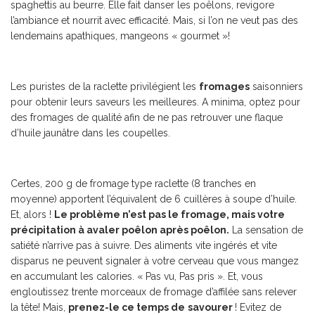
spaghettis au beurre. Elle fait danser les poêlons, revigore
l’ambiance et nourrit avec efficacité. Mais, si l’on ne veut pas des
lendemains apathiques, mangeons « gourmet »!
Les puristes de la raclette privilégient les
fromages
saisonniers
pour obtenir leurs saveurs les meilleures. A minima, optez pour
des fromages de qualité afin de ne pas retrouver une flaque
d’huile jaunâtre dans les coupelles.
Certes, 200 g de fromage type raclette (8 tranches en
moyenne) apportent l’équivalent de 6 cuillères à soupe d’huile.
Et, alors !
Le problème n’est pas le fromage, mais votre
précipitation à avaler poêlon après poêlon.
La sensation de
satiété n’arrive pas à suivre. Des aliments vite ingérés et vite
disparus ne peuvent signaler à votre cerveau que vous mangez
en accumulant les calories. « Pas vu, Pas pris ». Et, vous
engloutissez trente morceaux de fromage d’affilée sans relever
la tête! Mais,
prenez-le ce temps de
savourer
! Evitez de