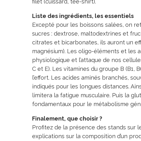
filet (cuissard, tee-shirt).
Liste des ingrédients, les essentiels
Excepté pour les boissons salées, on r
sucres : dextrose, maltodextrines et fruc
citrates et bicarbonates, ils auront un ef
magnésium). Les oligo-éléments et les an
physiologique et l’attaque de nos cellul
C et E). Les vitamines du groupe B (B1, 
l’effort. Les acides aminés branchés, s
indiqués pour les longues distances. Ains
limitera la fatigue musculaire. Puis la gl
fondamentaux pour le métabolisme génér
Finalement, que choisir ?
Profitez de la présence des stands sur l
explications sur la composition d’un prod