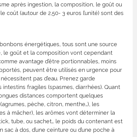
anisme après ingestion, la composition, le goût ou
 le coût (autour de 2,50- 3 euros l’unité) sont des
es bonbons énergétiques, tous sont une source
e, le goût et la composition vont cependant
nt comme avantage d’être portionnables, moins
upportés, peuvent être utilisés en urgence pour
 nécessitent pas d’eau. Prenez garde
 intestins fragiles (spasmes, diarrhées). Quant
 longues distances comportent quelques
 (agrumes, pèche, citron, menthe…), les
mes à mâcher), les arômes vont déterminer la
tick, tube, ou sachet… le poids du contenant est
n sac à dos, d’une ceinture ou d’une poche à