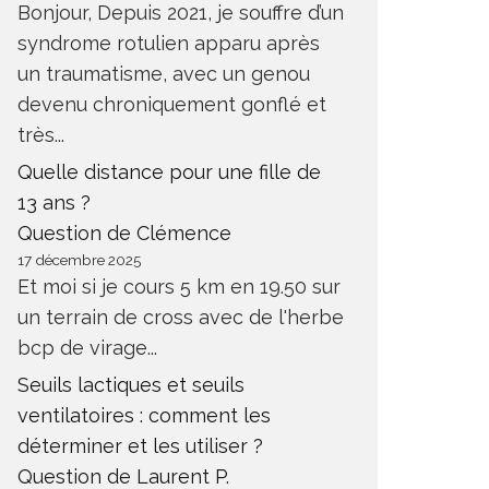
Bonjour, Depuis 2021, je souffre d’un
syndrome rotulien apparu après
un traumatisme, avec un genou
devenu chroniquement gonflé et
très...
Quelle distance pour une fille de
13 ans ?
Question de Clémence
17 décembre 2025
Et moi si je cours 5 km en 19.50 sur
un terrain de cross avec de l'herbe
bcp de virage...
Seuils lactiques et seuils
ventilatoires : comment les
déterminer et les utiliser ?
NOUVELLE ANNÉE, NOUVELLE
Question de Laurent P.
SAISON, NOUVELLES
ALIMEN