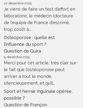
RÉSOLUTIONS
POUR L
10 décembre 2025
Je viens de faire un test d'effort en
UTRITION
DIÉTÉTIQUE DE L'EFFORT
NUTRITION
laboratoire, le médecin (docteure
de l'équipe de France d'escrime,
trop cool!) à...
Ostéoporose : quelle est
l’influence du sport ?
Question de Quira
9 décembre 2025
Merci pour cet article, très clair sur
le fait que l’ostéoporose peut
arriver à tout le monde,
silencieusement, et qu’il...
Sport et hernie inguinale opérée,
possible ?
Question de Françon