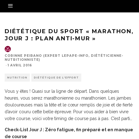
DIÉTÉTIQUE DU SPORT « MARATHON,
JOUR J : PLAN ANTI-MUR »
CORINNE PEIRANO (EXPERT LEPAPE-INFO, DIÉTÉTICIENNE-
NUTRITIONNISTE)
·
1 AVRIL 2016
NUTRITION
DIÉTÉTIQUE DE L'EFFORT
Vous y êtes ! Quasi sur la ligne de départ. Dans quelques
heures, vous serez marathonienne ou marathonien. Les jambes
douloureuses mais la tête et le cœur remplis de joie et de fierté
d’avoir couru cette belle épreuve. Pour vous aider à bien vivre
votre course, voici votre timing de course pas à pas. C’est parti…
Check-List Jour J : Zéro fatigue, fin préparé et en manque
de course