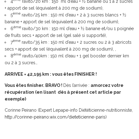
4
ravito/20 km : 150 ml d’eau + ½ banane ou 1 à 2 sucres
+ apport de sel (équivalent à 200 mg de sodium),
ème
5
ravito/25 km : 150 ml d’eau + 2 à 3 sucres blancs + ½
banane + apport de sel (équivalent à 200 mg de sodium),
ème
6
ravito/30 km : 150 ml d’eau + ½ banane et/ou 1 poignée
de fruits secs + apport de sel (gel salé si supporté),
ème
7
ravito/35 km : 150 ml d’eau + 2 sucres ou 2 à 3 abricots
secs + apport de sel (équivalent à 200 mg de sodium), ,
ème
8
ravito/40km : 150 ml d’eau + 1 gel booster dernier km
ou 2 à 3 sucres…
ARRIVEE = 42,195 km : vous êtes FINISHER !
Vous êtes finisher. BRAVO !
Dès l’arrivée :
amorcez votre
récupération (en lisant dès à présent
cet article
par
exemple)
Corinne Peirano (Expert Lepape-info Diététicienne-nutritionniste,
http://corinne-peirano.wix.
com/dieteticienne-paris
)