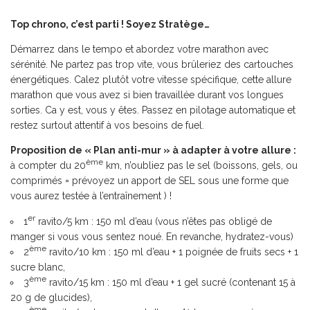
Top chrono, c’est parti ! Soyez Stratège…
Démarrez dans le tempo et abordez votre marathon avec
sérénité. Ne partez pas trop vite, vous brûleriez des cartouches
énergétiques. Calez plutôt votre vitesse spécifique, cette allure
marathon que vous avez si bien travaillée durant vos longues
sorties. Ca y est, vous y êtes. Passez en pilotage automatique et
restez surtout attentif à vos besoins de fuel.
Proposition de « Plan anti-mur » à adapter à votre allure :
ème
à compter du 20
km, n’oubliez pas le sel (boissons, gels, ou
comprimés = prévoyez un apport de SEL sous une forme que
vous aurez testée à l’entraînement ) !
er
1
ravito/5 km : 150 ml d’eau (vous n’êtes pas obligé de
manger si vous vous sentez noué. En revanche, hydratez-vous)
ème
2
ravito/10 km : 150 ml d’eau + 1 poignée de fruits secs + 1
sucre blanc,
ème
3
ravito/15 km : 150 ml d’eau + 1 gel sucré (contenant 15 à
20 g de glucides),
ème