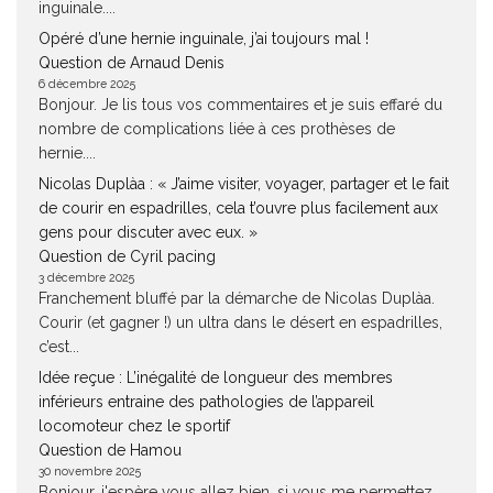
inguinale....
Opéré d’une hernie inguinale, j’ai toujours mal !
Question de Arnaud Denis
6 décembre 2025
Bonjour. Je lis tous vos commentaires et je suis effaré du
nombre de complications liée à ces prothèses de
hernie....
Nicolas Duplàa : « J’aime visiter, voyager, partager et le fait
de courir en espadrilles, cela t’ouvre plus facilement aux
gens pour discuter avec eux. »
Question de Cyril pacing
3 décembre 2025
Franchement bluffé par la démarche de Nicolas Duplàa.
Courir (et gagner !) un ultra dans le désert en espadrilles,
c’est...
Idée reçue : L’inégalité de longueur des membres
inférieurs entraine des pathologies de l’appareil
locomoteur chez le sportif
Question de Hamou
30 novembre 2025
Bonjour, j'espère vous allez bien. si vous me permettez.