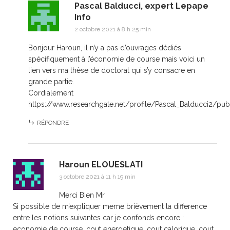
Pascal Balducci, expert Lepape
Info
2 octobre 2021 à 8 h 25 min
Bonjour Haroun, il n’y a pas d’ouvrages dédiés
spécifiquement à l’économie de course mais voici un
lien vers ma thèse de doctorat qui s’y consacre en
grande partie.
Cordialement
https://www.researchgate.net/profile/Pascal_Balducci2/publ
RÉPONDRE
Haroun ELOUESLATI
3 octobre 2021 à 11 h 19 min
Merci Bien Mr
Si possible de m’expliquer meme brièvement la difference
entre les notions suivantes car je confonds encore :
economie de course, cout energetique, cout calorique, cout