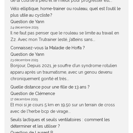
de la course à pied et le mieux pour progresser est...
Vélo elliptique, home-trainer ou rouleau, quel est l’outil le
plus utile au cycliste ?
Question de Yann
24 décembre 2025
Il ne faut pas penser que le rouleau se limite au travail en
Z2. Avec mon Trutrainer lesté, j’atteins sans...
Connaissez-vous la Maladie de Hoffa ?
Question de Yann
23 décembre 2025
Bonjour, Depuis 2021, je souffre d’un syndrome rotulien
apparu après un traumatisme, avec un genou devenu
chroniquement gonflé et très...
Quelle distance pour une fille de 13 ans ?
Question de Clémence
17 décembre 2025
Et moi si je cours 5 km en 19.50 sur un terrain de cross
avec de l'herbe bcp de virage...
Seuils lactiques et seuils ventilatoires : comment les
déterminer et les utiliser ?
Question de Laurent P.