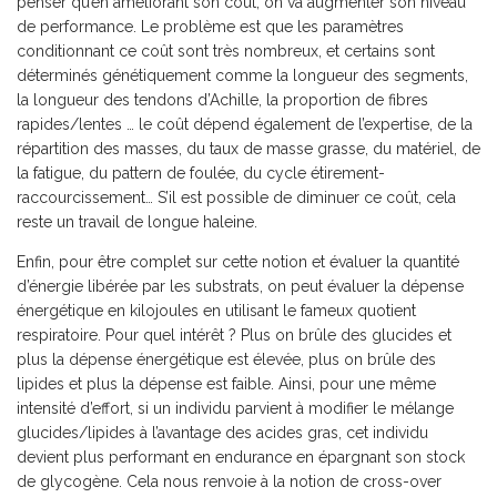
penser qu’en améliorant son coût, on va augmenter son niveau
de performance. Le problème est que les paramètres
conditionnant ce coût sont très nombreux, et certains sont
déterminés génétiquement comme la longueur des segments,
la longueur des tendons d’Achille, la proportion de fibres
rapides/lentes … le coût dépend également de l’expertise, de la
répartition des masses, du taux de masse grasse, du matériel, de
la fatigue, du pattern de foulée, du cycle étirement-
raccourcissement… S’il est possible de diminuer ce coût, cela
reste un travail de longue haleine.
Enfin, pour être complet sur cette notion et évaluer la quantité
d’énergie libérée par les substrats, on peut évaluer la dépense
énergétique en kilojoules en utilisant le fameux quotient
respiratoire. Pour quel intérêt ? Plus on brûle des glucides et
plus la dépense énergétique est élevée, plus on brûle des
lipides et plus la dépense est faible. Ainsi, pour une même
intensité d’effort, si un individu parvient à modifier le mélange
glucides/lipides à l’avantage des acides gras, cet individu
devient plus performant en endurance en épargnant son stock
de glycogène. Cela nous renvoie à la notion de cross-over