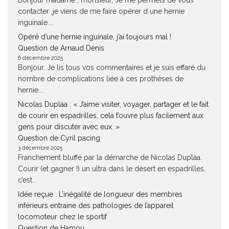
Bonjour madame , monsieur, Je me permets de vous
contacter ,je viens de me faire opérer d une hernie
inguinale....
Opéré d’une hernie inguinale, j’ai toujours mal !
Question de Arnaud Denis
6 décembre 2025
Bonjour. Je lis tous vos commentaires et je suis effaré du
nombre de complications liée à ces prothèses de
hernie....
Nicolas Duplàa : « J’aime visiter, voyager, partager et le fait
de courir en espadrilles, cela t’ouvre plus facilement aux
gens pour discuter avec eux. »
Question de Cyril pacing
3 décembre 2025
Franchement bluffé par la démarche de Nicolas Duplàa.
Courir (et gagner !) un ultra dans le désert en espadrilles,
c’est...
Idée reçue : L’inégalité de longueur des membres
inférieurs entraine des pathologies de l’appareil
locomoteur chez le sportif
Question de Hamou