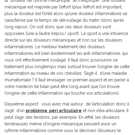
la douleur de rythme mécanique. Je m’explique : une douleur
mécanique est majorée par l’effort (plus l’effort est important,
plus la douleur est forte) alors qu’une douleur inflammatoire se
caractérise par le temps de dérouillage du matin (donc après
long repos). On voit donc que ces deux douleurs sont
opposées l’une à l’autre (repos/ sport). Le sport a une influence
directe sur les douleurs mécaniques et non sur les douleurs
inflammatoires. Le meilleur traitement des douleurs
inflammatoires est bien évidemment les anti-inflammatoires qui
vous ont effectivement soulagé. Il faut donc poursuivre ce
traitement plus longtemps mais surtout trouver l’origine de cette
inflammation au niveau de vos chevilles. S’agit-il d’une maladie
rhumatismale ? Il faut envisager ce premier aspect et en parler à
votre médecin (le bilan peut être long avant que l’on trouve
l’origine de cette inflammation qui touche vos articulations).
Deuxième aspect : vous avez mal autour de l’articulation donc il
s’agit d’un
problème péri articulaire
et non intra articulaire. Il
peut s’agir des tendons, par exemple. En effet, les douleurs
tendineuses même d’origine mécanique peuvent avoir un
rythme inflammatoire comme vous le décrivez (douleurs le