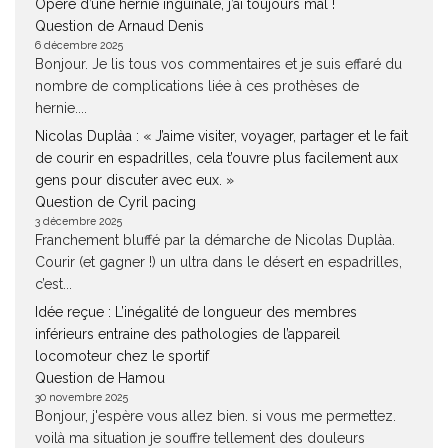
Opéré d’une hernie inguinale, j’ai toujours mal !
Question de Arnaud Denis
6 décembre 2025
Bonjour. Je lis tous vos commentaires et je suis effaré du
nombre de complications liée à ces prothèses de
hernie....
Nicolas Duplàa : « J’aime visiter, voyager, partager et le fait
de courir en espadrilles, cela t’ouvre plus facilement aux
gens pour discuter avec eux. »
Question de Cyril pacing
3 décembre 2025
Franchement bluffé par la démarche de Nicolas Duplàa.
Courir (et gagner !) un ultra dans le désert en espadrilles,
c’est...
Idée reçue : L’inégalité de longueur des membres
inférieurs entraine des pathologies de l’appareil
locomoteur chez le sportif
Question de Hamou
30 novembre 2025
Bonjour, j'espère vous allez bien. si vous me permettez.
voilà ma situation je souffre tellement des douleurs