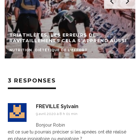
TRIATHLÈTES, LES ERREURS DE
RAVITAILLEMENTS CELA S’APPREND AUSSI
NUTRITION
DIÉTÉTIQUE DE L'EFFORT
3 RESPONSES
FREVILLE Sylvain
9 avril 2020 à 8 h 01 min
Bonjour Robin
est ce sue tu pourrais préciser si les apnées ont été réalisé
en phase inspiratoire ou expiratoire ?