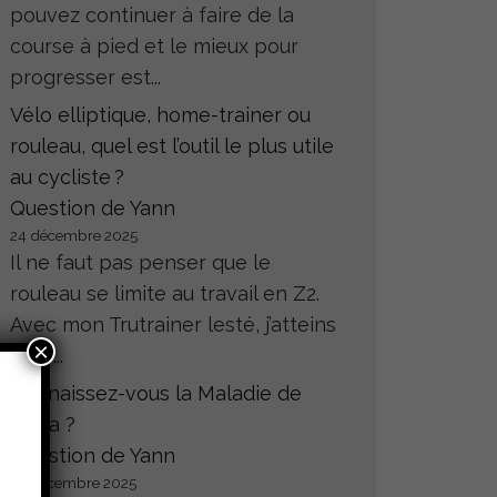
pouvez continuer à faire de la
course à pied et le mieux pour
progresser est...
Vélo elliptique, home-trainer ou
rouleau, quel est l’outil le plus utile
au cycliste ?
Question de Yann
24 décembre 2025
Il ne faut pas penser que le
rouleau se limite au travail en Z2.
Avec mon Trutrainer lesté, j’atteins
×
sans...
Connaissez-vous la Maladie de
Hoffa ?
Question de Yann
23 décembre 2025