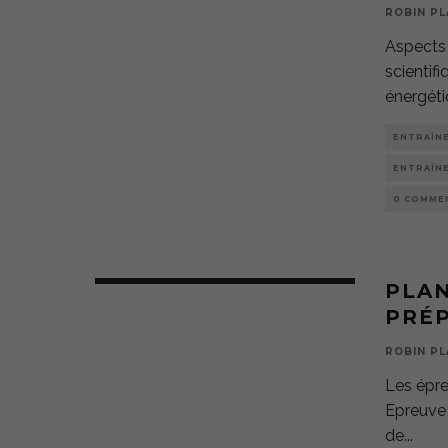
ROBIN PL
Aspects 
scientifi
énergéti
ENTRAÎN
ENTRAÎN
0 COMME
PLA
PRÉP
ROBIN PL
Les épreu
Epreuve 
de
...