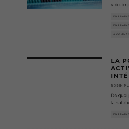
voire im
ENTRAÎN
ENTRAÎN
4 COMME
LA P
ACTI
INTÉ
ROBIN PL
De quoi 
la natat
ENTRAÎN