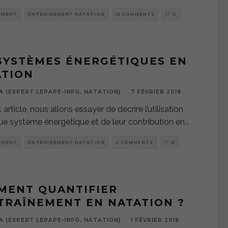
EMENT
ENTRAÎNEMENT NATATION
15 COMMENTS
0
SYSTÈMES ÉNERGÉTIQUES EN
ATION
A (EXPERT LEPAPE-INFO, NATATION)
·
7 FÉVRIER 2018
article, nous allons essayer de décrire l’utilisation
e système énergétique et de leur contribution en
...
EMENT
ENTRAÎNEMENT NATATION
2 COMMENTS
0
MENT QUANTIFIER
TRAÎNEMENT EN NATATION ?
A (EXPERT LEPAPE-INFO, NATATION)
·
1 FÉVRIER 2018