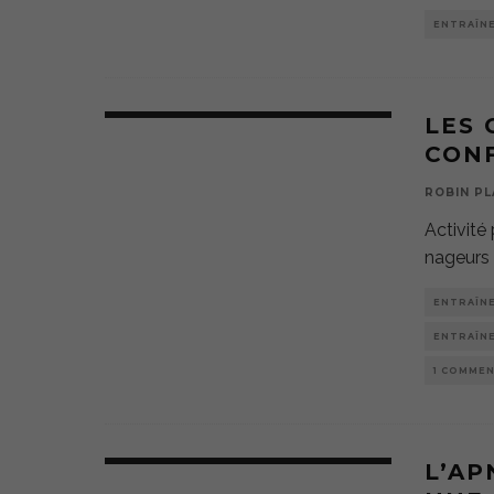
ENTRAÎN
LES
CON
ROBIN PL
Activité
nageurs 
ENTRAÎN
ENTRAÎN
1 COMME
L’AP