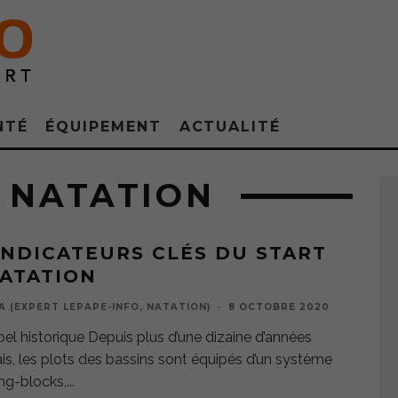
NTÉ
ÉQUIPEMENT
ACTUALITÉ
 NATATION
INDICATEURS CLÉS DU START
ATATION
A (EXPERT LEPAPE-INFO, NATATION)
·
8 OCTOBRE 2020
pel historique Depuis plus d’une dizaine d’années
s, les plots des bassins sont équipés d’un système
ing-blocks,
...