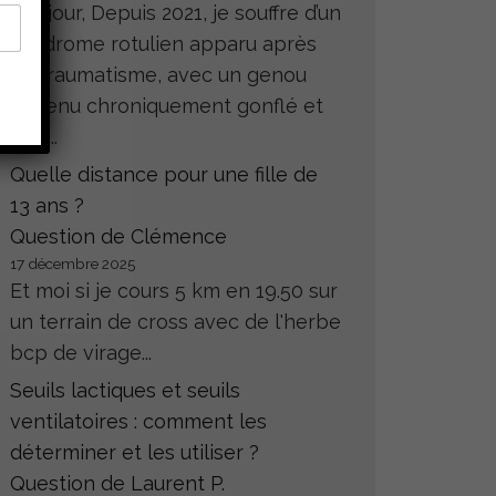
Bonjour, Depuis 2021, je souffre d’un
syndrome rotulien apparu après
un traumatisme, avec un genou
devenu chroniquement gonflé et
très...
Quelle distance pour une fille de
13 ans ?
Question de Clémence
17 décembre 2025
Et moi si je cours 5 km en 19.50 sur
un terrain de cross avec de l'herbe
bcp de virage...
Seuils lactiques et seuils
ventilatoires : comment les
déterminer et les utiliser ?
Question de Laurent P.