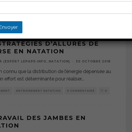
f de réaliser 25 km sur une période de
...
EMENT NATATION
0 COMMENTAIRE
0
Envoyer
STRATÉGIES D’ALLURES DE
SE EN NATATION
A (EXPERT LEPAPE-INFO, NATATION)
·
30 OCTOBRE 2018
ien connu que la distribution de l’énergie dépensée au
un effort est déterminante pour réaliser
...
EMENT
ENTRAÎNEMENT NATATION
0 COMMENTAIRE
0
RAVAIL DES JAMBES EN
ATION