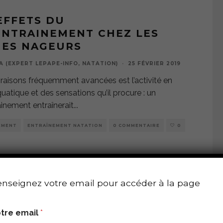
EFFETS DU
ENTRAINEMENT CHEZ LES
NES NAGEURS
A (EXPERT LEPAPE-INFO, NATATION)
·
25 FÉVRIER 2019
raisons fréquemment avancées est l’activité en
quatique et des sensations qu’il procure : un
inement entraînerait
...
EMENT
ENTRAÎNEMENT NATATION
0 COMMENTAIRE
0
E PLAN NATATION POUR LES
nseignez votre email pour accéder à la page
NCES DE NOËL
A (EXPERT LEPAPE-INFO, NATATION)
·
21 DÉCEMBRE 2018
tre email
*
 : 25km en deux semaines ! Ce plan vous donne