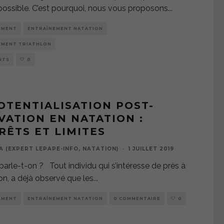
possible. C’est pourquoi, nous vous proposons
...
EMENT
ENTRAÎNEMENT NATATION
EMENT TRIATHLON
NTS
0
OTENTIALISATION POST-
VATION EN NATATION :
RÊTS ET LIMITES
A (EXPERT LEPAPE-INFO, NATATION)
·
1 JUILLET 2019
parle-t-on ? Tout individu qui s’intéresse de près à
ion, a déjà observé que les
...
EMENT
ENTRAÎNEMENT NATATION
0 COMMENTAIRE
0