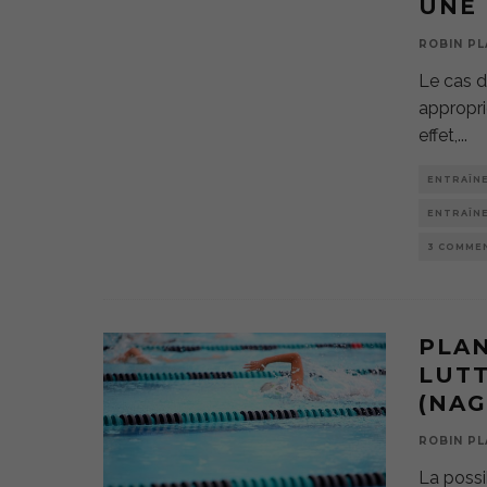
UNE 
ROBIN PL
Le cas d
appropri
effet,
...
ENTRAÎN
ENTRAÎN
3 COMME
PLA
LUTT
(NAG
ROBIN PL
La possi