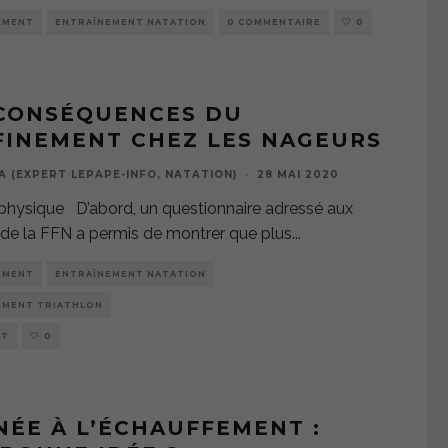
EMENT
ENTRAÎNEMENT NATATION
0 COMMENTAIRE
0
 CONSÉQUENCES DU
FINEMENT CHEZ LES NAGEURS
A (EXPERT LEPAPE-INFO, NATATION)
·
28 MAI 2020
 physique D’abord, un questionnaire adressé aux
de la FFN a permis de montrer que plus
...
EMENT
ENTRAÎNEMENT NATATION
EMENT TRIATHLON
NT
0
NÉE À L’ÉCHAUFFEMENT :