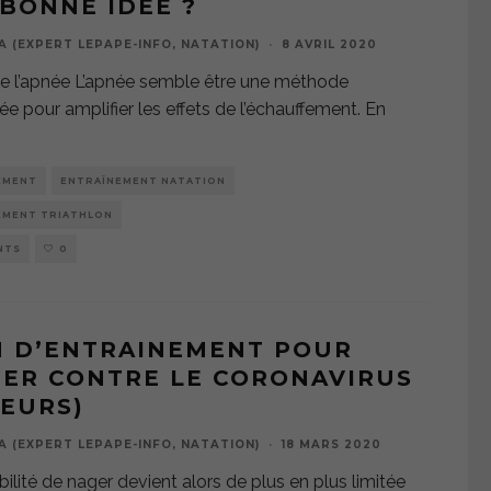
BONNE IDÉE ?
A (EXPERT LEPAPE-INFO, NATATION)
·
8 AVRIL 2020
e l’apnée L’apnée semble être une méthode
ée pour amplifier les effets de l’échauffement. En
EMENT
ENTRAÎNEMENT NATATION
EMENT TRIATHLON
NTS
0
N D’ENTRAINEMENT POUR
ER CONTRE LE CORONAVIRUS
EURS)
A (EXPERT LEPAPE-INFO, NATATION)
·
18 MARS 2020
bilité de nager devient alors de plus en plus limitée