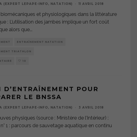
A (EXPERT LEPAPE-INFO, NATATION)
·
11 AVRIL 2018
biomécaniques et physiologiques dans la littérature
que : L’utilisation des jambes implique un fort coût
que alors que
...
EMENT
ENTRAÎNEMENT NATATION
EMENT TRIATHLON
NTAIRE
10
N D’ENTRAÎNEMENT POUR
ARER LE BNSSA
A (EXPERT LEPAPE-INFO, NATATION)
·
3 AVRIL 2018
ves physiques (source : Ministère de l’Intérieur) :
n° 1 : parcours de sauvetage aquatique en continu