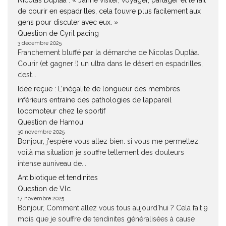
Nicolas Duplàa : « J’aime visiter, voyager, partager et le fait
de courir en espadrilles, cela t’ouvre plus facilement aux
gens pour discuter avec eux. »
Question de Cyril pacing
3 décembre 2025
Franchement bluffé par la démarche de Nicolas Duplàa.
Courir (et gagner !) un ultra dans le désert en espadrilles,
c’est...
Idée reçue : L’inégalité de longueur des membres
inférieurs entraine des pathologies de l’appareil
locomoteur chez le sportif
Question de Hamou
30 novembre 2025
Bonjour, j'espère vous allez bien. si vous me permettez.
voilà ma situation je souffre tellement des douleurs
intense auniveau de...
Antibiotique et tendinites
Question de Vlc
17 novembre 2025
Bonjour, Comment allez vous tous aujourd'hui ? Cela fait 9
mois que je souffre de tendinites généralisées à cause