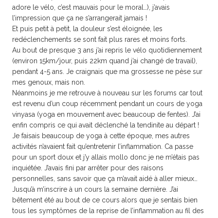
adore le vélo, c’est mauvais pour le moral…), j’avais
l’impression que ça ne s’arrangerait jamais !
Et puis petit à petit, la douleur s’est éloignée, les
redéclenchements se sont fait plus rares et moins forts.
Au bout de presque 3 ans j’ai repris le vélo quotidiennement
(environ 15km/jour, puis 22km quand j’ai changé de travail),
pendant 4-5 ans. Je craignais que ma grossesse ne pèse sur
mes genoux, mais non.
Néanmoins je me retrouve à nouveau sur les forums car tout
est revenu d’un coup récemment pendant un cours de yoga
vinyasa (yoga en mouvement avec beaucoup de fentes). J’ai
enfin compris ce qui avait déclenché la tendinite au départ !
Je faisais beaucoup de yoga à cette époque, mes autres
activités n’avaient fait qu’entretenir l’inflammation. Ca passe
pour un sport doux et j’y allais mollo donc je ne m’étais pas
inquiétée. J’avais fini par arrêter pour des raisons
personnelles, sans savoir que ça m’avait aidé à aller mieux…
Jusqu’à m’inscrire à un cours la semaine dernière. J’ai
bêtement été au bout de ce cours alors que je sentais bien
tous les symptômes de la reprise de l’inflammation au fil des