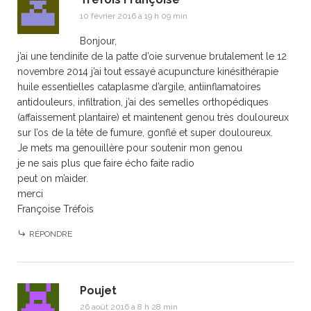
10 février 2016 à 19 h 09 min
Bonjour,
j’ai une tendinite de la patte d’oie survenue brutalement le 12
novembre 2014 j’ai tout essayé acupuncture kinésithérapie
huile essentielles cataplasme d’argile, antiinflamatoires
antidouleurs, infiltration, j’ai des semelles orthopédiques
(affaissement plantaire) et maintenent genou très douloureux
sur l’os de la tête de fumure, gonflé et super douloureux.
Je mets ma genouillère pour soutenir mon genou
je ne sais plus que faire écho faite radio
peut on m’aider.
merci
Françoise Tréfois
RÉPONDRE
Poujet
26 août 2016 à 8 h 28 min