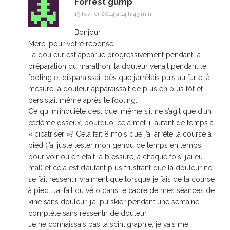
Forrest gump
19 février 2014 à 14 h 43 min
Bonjour,
Merci pour votre réponse.
La douleur est apparue progressivement pendant la
préparation du marathon: la douleur venait pendant le
footing et disparaissait dès que j’arrêtais puis au fur et à
mesure la douleur apparaissait de plus en plus tôt et
persistait même après le footing.
Ce qui m’inquiète c’est que, même s’il ne s’agit que d’un
œdème osseux, pourquoi cela met-il autant de temps à
« cicatriser »? Cela fait 8 mois que j’ai arrêté la course à
pied (j’ai juste tester mon genou de temps en temps
pour voir où en était la blessure, à chaque fois, j’ai eu
mal) et cela est d’autant plus frustrant que la douleur ne
se fait ressentir vraiment que lorsque je fais de la course
à pied. J’ai fait du vélo dans le cadre de mes séances de
kiné sans douleur, j’ai pu skier pendant une semaine
complète sans ressentir de douleur.
Je ne connaissais pas la scintigraphie, je vais me