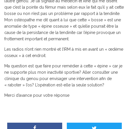
l’autre genou. Je l’ai signalé au médecin et kiné qui me disent
que c’est la pointe du fémur mais selon eux le fait qu’il y ait cette
bosse ou non n’est pas un problème par rapport à la tendinite.
Mon ostéopathe me dit quant à lui que cette « bosse » est une
anomalie de type « épine osseuse » et qu’elle pourrait être la
cause de la persistance de la tendinite car l’épine provoque un
frottement important et permanent.
Les radios n’ont rien montré et l’IRM à mis en avant un « œdème
osseux » à cet endroit.
Ma question est que faire pour remédier à cette « épine » car je
ne supporte plus mon inactivité sportive? Aller consulter une
clinique du genou pour envisager une intervention afin de
« raboter » l’os? L’opération est-elle la seule solution?
Merci d’avance pour votre réponse