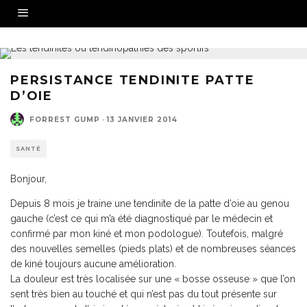
PERSISTANCE TENDINITE PATTE
D’OIE
FORREST GUMP
·
13 JANVIER 2014
SANTÉ
Bonjour,
Depuis 8 mois je traine une tendinite de la patte d’oie au genou
gauche (c’est ce qui m’a été diagnostiqué par le médecin et
confirmé par mon kiné et mon podologue). Toutefois, malgré
des nouvelles semelles (pieds plats) et de nombreuses séances
de kiné toujours aucune amélioration.
La douleur est très localisée sur une « bosse osseuse » que l’on
sent très bien au touché et qui n’est pas du tout présente sur