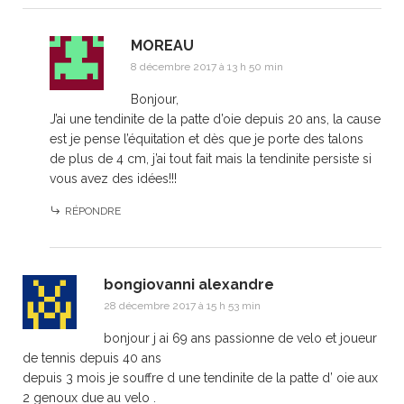
MOREAU
8 décembre 2017 à 13 h 50 min
Bonjour,
J’ai une tendinite de la patte d’oie depuis 20 ans, la cause
est je pense l’équitation et dès que je porte des talons
de plus de 4 cm, j’ai tout fait mais la tendinite persiste si
vous avez des idées!!!
RÉPONDRE
bongiovanni alexandre
28 décembre 2017 à 15 h 53 min
bonjour j ai 69 ans passionne de velo et joueur
de tennis depuis 40 ans
depuis 3 mois je souffre d une tendinite de la patte d’ oie aux
2 genoux due au velo .