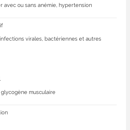
er avec ou sans anémie, hypertension
if
infections virales, bactériennes et autres
l
 glycogène musculaire
tion