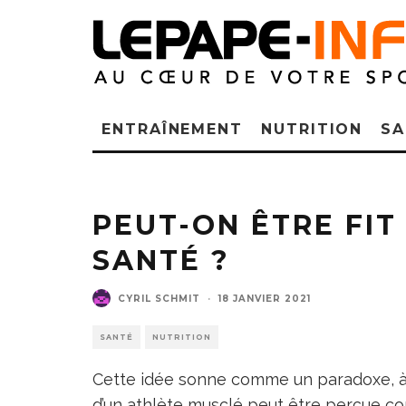
ENTRAÎNEMENT
NUTRITION
SA
PEUT-ON ÊTRE FIT
SANTÉ ?
CYRIL SCHMIT
·
18 JANVIER 2021
SANTÉ
NUTRITION
Cette idée sonne comme un paradoxe, à 
d’un athlète musclé peut être perçue co